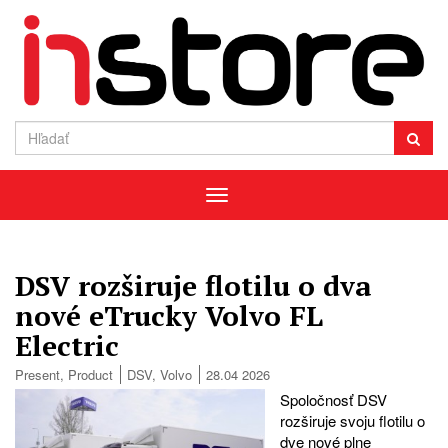
Menu
DSV rozširuje flotilu o dva
nové eTrucky Volvo FL
Electric
Present
,
Product
DSV
,
Volvo
28.04 2026
Spoločnosť DSV
rozširuje svoju flotilu o
dve nové plne