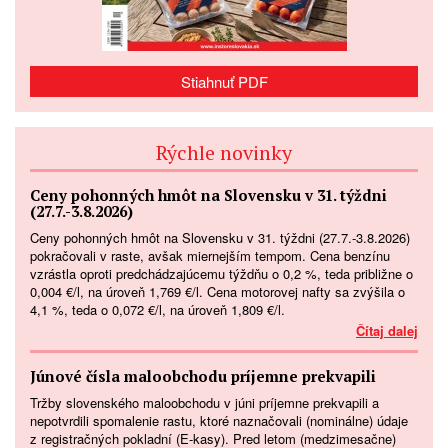
Stiahnuť PDF
Rýchle novinky
Ceny pohonných hmôt na Slovensku v 31. týždni
(27.7.-3.8.2026)
Ceny pohonných hmôt na Slovensku v 31. týždni (27.7.-3.8.2026)
pokračovali v raste, avšak miernejším tempom. Cena benzínu
vzrástla oproti predchádzajúcemu týždňu o 0,2 %, teda približne o
0,004 €/l, na úroveň 1,769 €/l. Cena motorovej nafty sa zvýšila o
4,1 %, teda o 0,072 €/l, na úroveň 1,809 €/l.
Čítaj dalej
Júnové čísla maloobchodu príjemne prekvapili
Tržby slovenského maloobchodu v júni príjemne prekvapili a
nepotvrdili spomalenie rastu, ktoré naznačovali (nominálne) údaje
z registračných pokladní (E-kasy). Pred letom (medzimesačne)