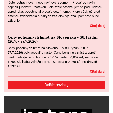
rástol potravinový i nepotravinový segment. Predaj potravín
napriek júnovému zotaveniu ale stále ostával jemne pod úrovňou
spred roka, podobne aj predaje cez internet, ktoré však už pred
zmenou zdaňovania čínskych zásielok vykázali pomerne silné
oživenie.
Čítaj dalej
Ceny pohonných hmôt na Slovensku v 30. týždni
(20.7. – 27.7.2026)
Ceny pohonných hmôt na Slovensku v 30. týždni (20.7. –
27.7.2026) pokračovali v raste. Cena benzínu vzrástla oproti
predchádzajúcemu týždňu o 3,0 %, teda o 0,052 €/l, na úroveň
1,765 €/l. Nafta zdražela o 4,1 %, teda o 0,069 €/l, na úroveň
1,737 €/l.
Čítaj dalej
Ďalšie novinky