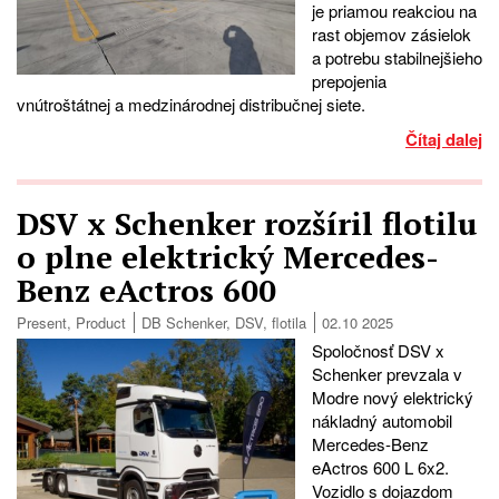
je priamou reakciou na
rast objemov zásielok
a potrebu stabilnejšieho
prepojenia
vnútroštátnej a medzinárodnej distribučnej siete.
Čítaj dalej
DSV x Schenker rozšíril flotilu
o plne elektrický Mercedes-
Benz eActros 600
Present
,
Product
DB Schenker
,
DSV
,
flotila
02.10 2025
Spoločnosť DSV x
Schenker prevzala v
Modre nový elektrický
nákladný automobil
Mercedes-Benz
eActros 600 L 6x2.
Vozidlo s dojazdom