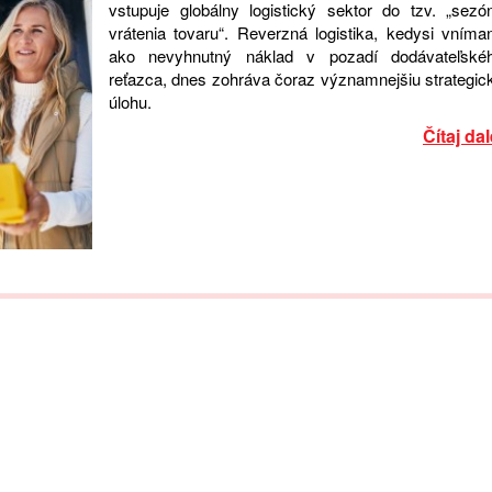
vstupuje globálny logistický sektor do tzv. „sezó
vrátenia tovaru“. Reverzná logistika, kedysi vníma
ako nevyhnutný náklad v pozadí dodávateľské
reťazca, dnes zohráva čoraz významnejšiu strategic
úlohu.
Čítaj dal