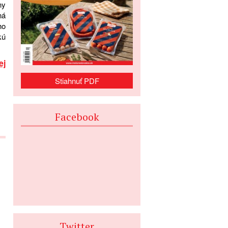
ny
ná
ho
kú
ej
Stiahnuť PDF
Facebook
Twitter