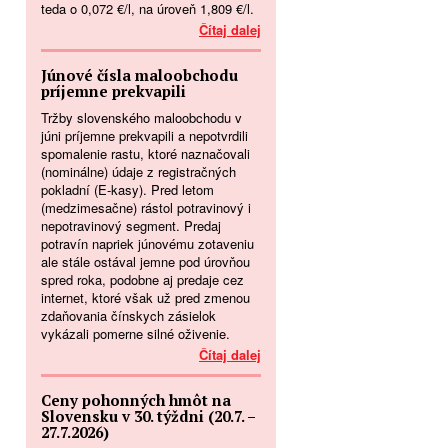
teda o 0,072 €/l, na úroveň 1,809 €/l.
Čítaj dalej
Júnové čísla maloobchodu
príjemne prekvapili
Tržby slovenského maloobchodu v
júni príjemne prekvapili a nepotvrdili
spomalenie rastu, ktoré naznačovali
(nominálne) údaje z registračných
pokladní (E-kasy). Pred letom
(medzimesačne) rástol potravinový i
nepotravinový segment. Predaj
potravín napriek júnovému zotaveniu
ale stále ostával jemne pod úrovňou
spred roka, podobne aj predaje cez
internet, ktoré však už pred zmenou
zdaňovania čínskych zásielok
vykázali pomerne silné oživenie.
Čítaj dalej
Ceny pohonných hmôt na
Slovensku v 30. týždni (20.7. –
27.7.2026)