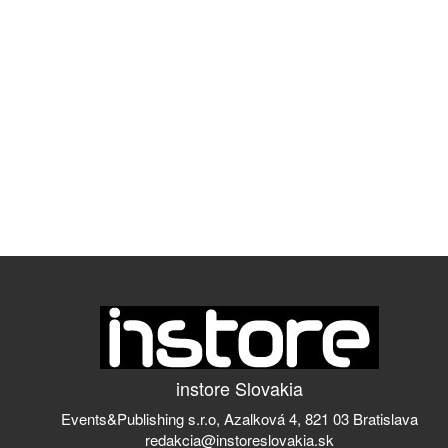
instore Slovakia
Events&Publishing s.r.o, Azalková 4, 821 03 Bratislava
redakcia@instoreslovakia.sk