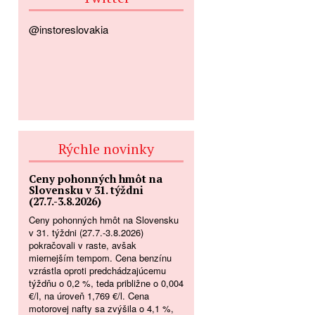
@instoreslovakia
Rýchle novinky
Ceny pohonných hmôt na
Slovensku v 31. týždni
(27.7.-3.8.2026)
Ceny pohonných hmôt na Slovensku
v 31. týždni (27.7.-3.8.2026)
pokračovali v raste, avšak
miernejším tempom. Cena benzínu
vzrástla oproti predchádzajúcemu
týždňu o 0,2 %, teda približne o 0,004
€/l, na úroveň 1,769 €/l. Cena
motorovej nafty sa zvýšila o 4,1 %,