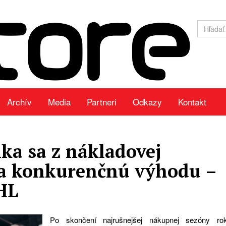
Archív
Media
Partneri
Odkazy
Kontakt
ika sa z nákladovej
a konkurenčnú výhodu –
HL
Po skončení najrušnejšej nákupnej sezóny ro