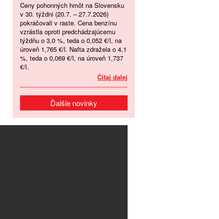
Ceny pohonných hmôt na Slovensku
v 30. týždni (20.7. – 27.7.2026)
pokračovali v raste. Cena benzínu
vzrástla oproti predchádzajúcemu
týždňu o 3,0 %, teda o 0,052 €/l, na
úroveň 1,765 €/l. Nafta zdražela o 4,1
%, teda o 0,069 €/l, na úroveň 1,737
€/l.
Čítaj dalej
Ďalšie novinky