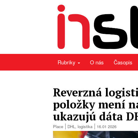
Rubriky
O nás
Časopis
Reverzná logist
položky mení n
ukazujú dáta D
Place
DHL
,
logistika
16.01 2026