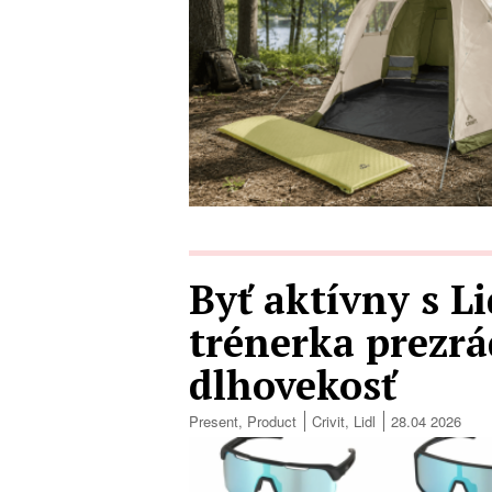
Byť aktívny s Li
trénerka prezrá
dlhovekosť
Present
,
Product
Crivit
,
Lidl
28.04 2026