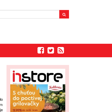
do
ým
je