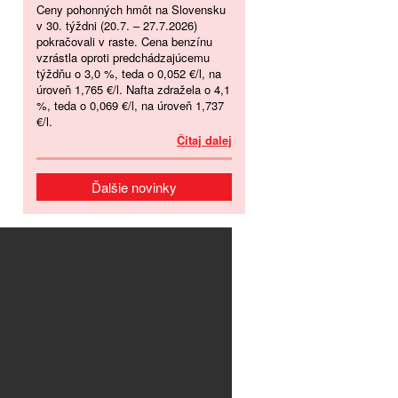
Ceny pohonných hmôt na Slovensku
v 30. týždni (20.7. – 27.7.2026)
pokračovali v raste. Cena benzínu
vzrástla oproti predchádzajúcemu
týždňu o 3,0 %, teda o 0,052 €/l, na
úroveň 1,765 €/l. Nafta zdražela o 4,1
%, teda o 0,069 €/l, na úroveň 1,737
€/l.
Čítaj dalej
Ďalšie novinky