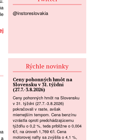
ú.
ňa
@instoreslovakia
le
ej
Rýchle novinky
Ceny pohonných hmôt na
Slovensku v 31. týždni
(27.7.-3.8.2026)
Ceny pohonných hmôt na Slovensku
v 31. týždni (27.7.-3.8.2026)
pokračovali v raste, avšak
miernejším tempom. Cena benzínu
vzrástla oproti predchádzajúcemu
týždňu o 0,2 %, teda približne o 0,004
na
€/l, na úroveň 1,769 €/l. Cena
motorovej nafty sa zvýšila o 4,1 %,
 a