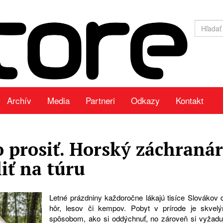
Archív
Media
Partneri
Odkazy
Kontakt
o prosiť. Horský záchranár
liť na túru
Letné prázdniny každoročne lákajú tisíce Slovákov 
hôr, lesov či kempov. Pobyt v prírode je skvel
spôsobom, ako si oddýchnuť, no zároveň si vyžadu