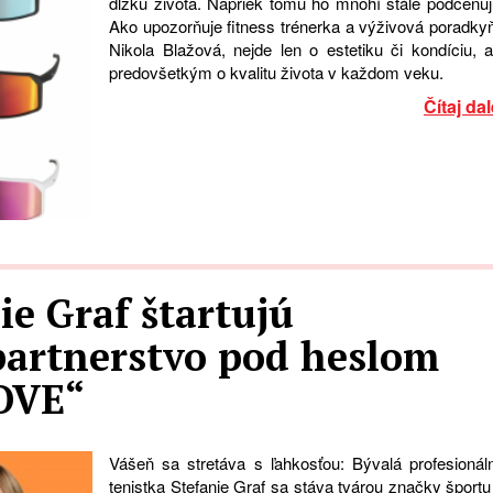
dĺžku života. Napriek tomu ho mnohí stále podceňuj
Ako upozorňuje fitness trénerka a výživová poradky
Nikola Blažová, nejde len o estetiku či kondíciu, a
predovšetkým o kvalitu života v každom veku.
Čítaj dal
ie Graf štartujú
artnerstvo pod heslom
OVE“
Vášeň sa stretáva s ľahkosťou: Bývalá profesionál
tenistka Stefanie Graf sa stáva tvárou značky športu