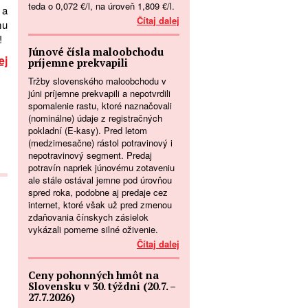
teda o 0,072 €/l, na úroveň 1,809 €/l.
 a
Čítaj dalej
mu
!
Júnové čísla maloobchodu
ej
príjemne prekvapili
Tržby slovenského maloobchodu v
júni príjemne prekvapili a nepotvrdili
spomalenie rastu, ktoré naznačovali
(nominálne) údaje z registračných
pokladní (E-kasy). Pred letom
(medzimesačne) rástol potravinový i
nepotravinový segment. Predaj
potravín napriek júnovému zotaveniu
ale stále ostával jemne pod úrovňou
spred roka, podobne aj predaje cez
internet, ktoré však už pred zmenou
zdaňovania čínskych zásielok
vykázali pomerne silné oživenie.
Čítaj dalej
Ceny pohonných hmôt na
Slovensku v 30. týždni (20.7. –
27.7.2026)