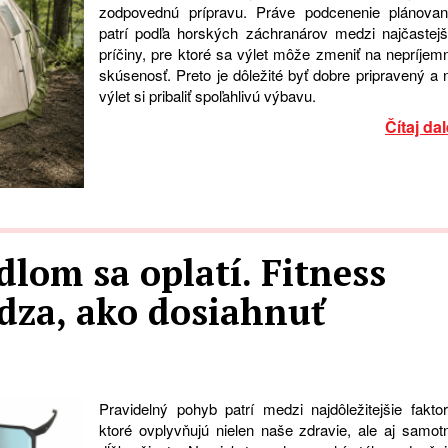
zodpovednú prípravu. Práve podcenenie plánovan
patrí podľa horských záchranárov medzi najčastejš
príčiny, pre ktoré sa výlet môže zmeniť na nepríjem
skúsenosť. Preto je dôležité byť dobre pripravený a 
výlet si pribaliť spoľahlivú výbavu.
Čítaj dal
dlom sa oplatí. Fitness
dza, ako dosiahnuť
Pravidelný pohyb patrí medzi najdôležitejšie faktor
ktoré ovplyvňujú nielen naše zdravie, ale aj samot