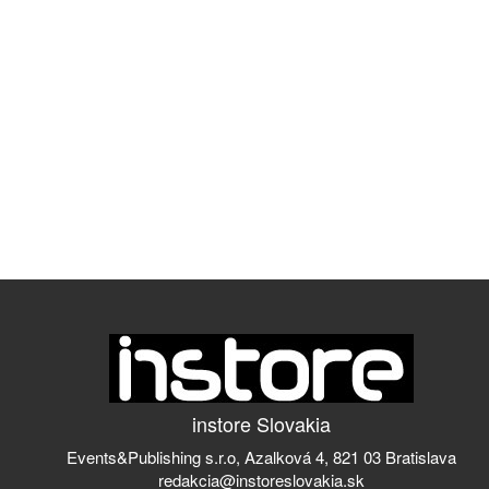
instore Slovakia
Events&Publishing s.r.o, Azalková 4, 821 03 Bratislava
redakcia@instoreslovakia.sk