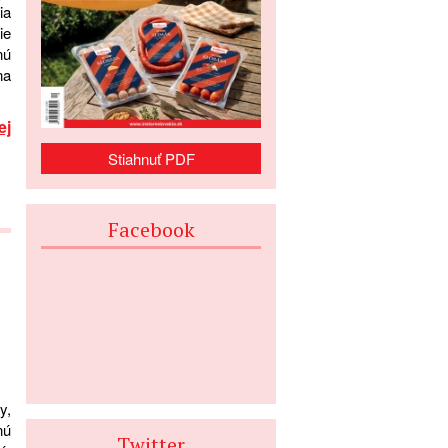
ia
ie
nú
na
ej
Stiahnuť PDF
Facebook
y,
nú
Twitter