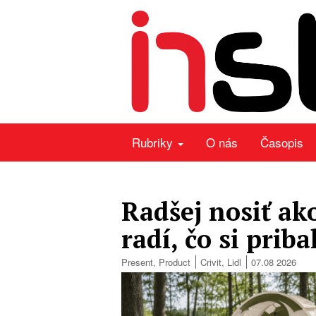
Rubriky
O nás
Časopis
Radšej nosiť ak
radí, čo si priba
Present
,
Product
Crivit
,
Lidl
07.08 2026