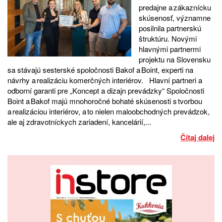
predajne a zákaznícku
skúsenosť, významne
posilnila partnerskú
štruktúru. Novými
hlavnými partnermi
projektu na Slovensku
sa stávajú sesterské spoločnosti Bakof a Boint, experti na
návrhy a realizáciu komerčných interiérov. Hlavní partneri a
odborní garanti pre „Koncept a dizajn prevádzky“ Spoločnosti
Boint a Bakof majú mnohoročné bohaté skúsenosti s tvorbou
a realizáciou interiérov, a to nielen maloobchodných prevádzok,
ale aj zdravotníckych zariadení, kancelárií,...
Čítaj dalej