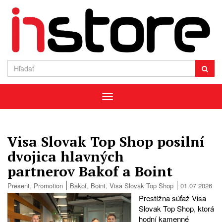
Menu
Visa Slovak Top Shop posilní
dvojica hlavných
partnerov Bakof a Boint
Present
,
Promotion
Bakof
,
Boint
,
Visa Slovak Top Shop
01.07 2026
Prestížna súťaž Visa
Slovak Top Shop, ktorá
hodní kamenné