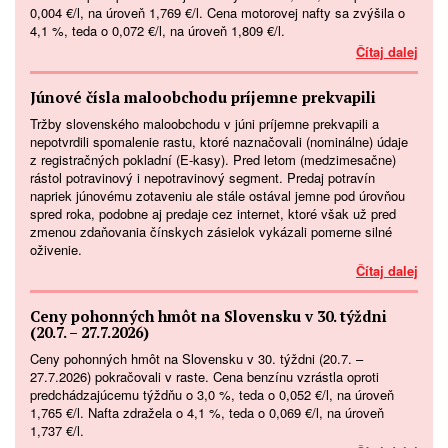
0,004 €/l, na úroveň 1,769 €/l. Cena motorovej nafty sa zvýšila o
4,1 %, teda o 0,072 €/l, na úroveň 1,809 €/l.
Čítaj dalej
Júnové čísla maloobchodu príjemne prekvapili
Tržby slovenského maloobchodu v júni príjemne prekvapili a
nepotvrdili spomalenie rastu, ktoré naznačovali (nominálne) údaje
z registračných pokladní (E-kasy). Pred letom (medzimesačne)
rástol potravinový i nepotravinový segment. Predaj potravín
napriek júnovému zotaveniu ale stále ostával jemne pod úrovňou
spred roka, podobne aj predaje cez internet, ktoré však už pred
zmenou zdaňovania čínskych zásielok vykázali pomerne silné
oživenie.
Čítaj dalej
Ceny pohonných hmôt na Slovensku v 30. týždni
(20.7. – 27.7.2026)
Ceny pohonných hmôt na Slovensku v 30. týždni (20.7. –
27.7.2026) pokračovali v raste. Cena benzínu vzrástla oproti
predchádzajúcemu týždňu o 3,0 %, teda o 0,052 €/l, na úroveň
1,765 €/l. Nafta zdražela o 4,1 %, teda o 0,069 €/l, na úroveň
1,737 €/l.