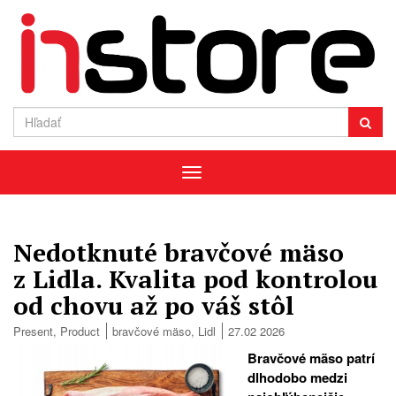
Menu
Nedotknuté bravčové mäso
z Lidla. Kvalita pod kontrolou
od chovu až po váš stôl
Present
,
Product
bravčové mäso
,
Lidl
27.02 2026
Bravčové mäso patrí
dlhodobo medzi