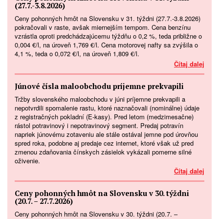
(27.7.-3.8.2026)
Ceny pohonných hmôt na Slovensku v 31. týždni (27.7.-3.8.2026)
pokračovali v raste, avšak miernejším tempom. Cena benzínu
vzrástla oproti predchádzajúcemu týždňu o 0,2 %, teda približne o
0,004 €/l, na úroveň 1,769 €/l. Cena motorovej nafty sa zvýšila o
4,1 %, teda o 0,072 €/l, na úroveň 1,809 €/l.
Čítaj dalej
Júnové čísla maloobchodu príjemne prekvapili
Tržby slovenského maloobchodu v júni príjemne prekvapili a
nepotvrdili spomalenie rastu, ktoré naznačovali (nominálne) údaje
z registračných pokladní (E-kasy). Pred letom (medzimesačne)
rástol potravinový i nepotravinový segment. Predaj potravín
napriek júnovému zotaveniu ale stále ostával jemne pod úrovňou
spred roka, podobne aj predaje cez internet, ktoré však už pred
zmenou zdaňovania čínskych zásielok vykázali pomerne silné
oživenie.
Čítaj dalej
Ceny pohonných hmôt na Slovensku v 30. týždni
(20.7. – 27.7.2026)
Ceny pohonných hmôt na Slovensku v 30. týždni (20.7. –