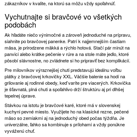
zákazníkov v kvalite, na ktorú sa môžu vždy spoľahnúť.
Vychutnajte si bravčové vo všetkých
podobách
Ak hľadáte niečo výnimočné a zároveň jednoduché na prípravu,
siahnite po bravčovej panenke. Patrí k najjemnejším častiam
mäsa, je prirodzene mäkká a rýchlo hotová. Stačí pár minút na
panvici alebo krátke pečenie v rúre a na stole máte jedlo, ktoré
pôsobí slávnostne, no zvládnete si ho pripraviť bez komplikácií.
Pre milovníkov výraznejšej chuti predstavujú ideálnu voľbu
plátky z bravčovej krkovičky XXL. Väčšie balenie sa hodí na
grilovanie aj rodinné obedy, keď varíte pre viacerých. Krkovička
je šťavnatá, plná chuti a spoľahlivo drží štruktúru aj pri dlhšej
tepelnej úprave.
Stávkou na istotu je bravčové karé, ktoré má v slovenskej
kuchyni pevné miesto. Využijete ho na klasické rezne, pečené
mäso so zemiakmi aj na jednoduchý obed počas týždňa. Je
univerzálne, ľahko sa kombinuje s prílohami a vždy ponúkne
vyváženú chuť.