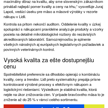
maximálny dôraz na kvalitu, aby sme slovenským zákazníkom
prinášali najlepší pomer kvality a ceny na trhu,“ vysvetľuje Juraj
Lapoš, vedúci úseku pre mäso a mäsové výrobky v rezorte
nákupu v Lidli.
Kontrola sa pritom nekončí auditom. Oddelenie kvality v úzkej
spolupráci s nákupcami pravidelne analyzuje produkty a vzorky
posiela na detailné mikrobiologické rozbory do nezávislých
akreditovaných laboratórií. Samozrejmosťou je splnenie
všetkých národných aj európskych legislatívnych požiadaviek a
povinných veterinárnych kontrol.
Vysoká kvalita za ešte dostupnejšiu
cenu
Spotrebiteľské preferencie sa dlhodobo opierajú o kombináciu
kvality, ceny a trendov. Lidl preto systematicky prepája prísne
kontrolované výrobné procesy s efektívnym nákupom a
logistickými riešeniami. Výsledkom je stabilná kvalita, ktorá
nejde na úkor znižovania cien. V prípade bravčového mäsa to je
zníženie až do 25 % v rámci celého sortimentu.