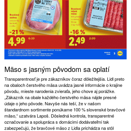
Mäso s jasným pôvodom sa oplatí
Transparentnosť je pre zákazníkov čoraz dôležitejšia. Lidl preto
na obaloch čerstvého mäsa uvádza jasné informácie o krajine
pôvodu, mieste narodenia zvieraťa, jeho chove aj porážke.
„Zákazník na obale každého čerstvého mäsa nájde presné
údaje o jeho pôvode. Navyše nás teší, že v našom
štandardnom sortimente ponúkame 100 % slovenské bravčové
mäso,“ uzatvára Lapoš. Dôsledná kontrola, transparentné
označovanie a spolupráca s domácimi dodávateľmi tak
zabezpečujú, že bravčové mäso z Lidla prichádza na stôl