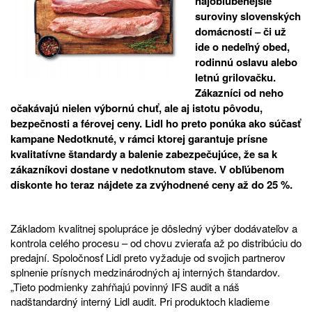
najobľúbenejšie
suroviny slovenských
domácností – či už
ide o nedeľný obed,
rodinnú oslavu alebo
letnú grilovačku.
Zákazníci od neho
očakávajú nielen výbornú chuť, ale aj istotu pôvodu,
bezpečnosti a férovej ceny. Lidl ho preto ponúka ako súčasť
kampane Nedotknuté, v rámci ktorej garantuje prísne
kvalitatívne štandardy a balenie zabezpečujúce, že sa k
zákazníkovi dostane v nedotknutom stave. V obľúbenom
diskonte ho teraz nájdete za zvýhodnené ceny až do 25 %.
Základom kvalitnej spolupráce je dôsledný výber dodávateľov a
kontrola celého procesu – od chovu zvieraťa až po distribúciu do
predajní. Spoločnosť Lidl preto vyžaduje od svojich partnerov
splnenie prísnych medzinárodných aj interných štandardov.
„Tieto podmienky zahŕňajú povinný IFS audit a náš
nadštandardný interný Lidl audit. Pri produktoch kladieme