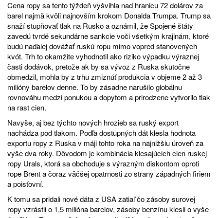
Cena ropy sa tento týždeň vyšvihla nad hranicu 72 dolárov za
barel najmä kvôli najnovším krokom Donalda Trumpa. Trump sa
snaží stupňovať tlak na Rusko a oznámil, že Spojené štáty
zavedú tvrdé sekundárne sankcie voči všetkým krajinám, ktoré
budú naďalej dovážať ruskú ropu mimo vopred stanovených
kvót. Trh to okamžite vyhodnotil ako riziko výpadku výraznej
časti dodávok, pretože ak by sa vývoz z Ruska skutočne
obmedzil, mohla by z trhu zmiznúť produkcia v objeme 2 až 3
milióny barelov denne. To by zásadne narušilo globálnu
rovnováhu medzi ponukou a dopytom a prirodzene vytvorilo tlak
na rast cien.
Navyše, aj bez týchto nových hrozieb sa ruský export
nachádza pod tlakom. Podľa dostupných dát klesla hodnota
exportu ropy z Ruska v máji tohto roka na najnižšiu úroveň za
vyše dva roky. Dôvodom je kombinácia klesajúcich cien ruskej
ropy Urals, ktorá sa obchoduje s výrazným diskontom oproti
rope Brent a čoraz väčšej opatrnosti zo strany západných firiem
a poisťovní.
K tomu sa pridali nové dáta z USA zatiaľ čo zásoby surovej
ropy vzrástli o 1,5 milióna barelov, zásoby benzínu klesli o vyše