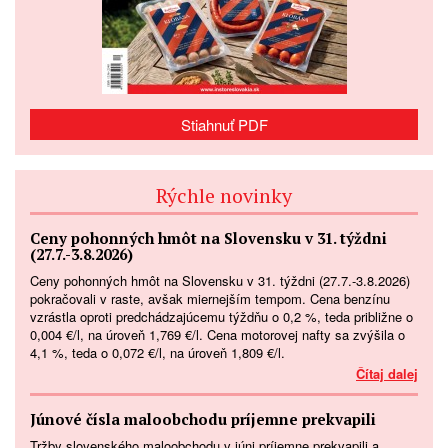
Stiahnuť PDF
Rýchle novinky
Ceny pohonných hmôt na Slovensku v 31. týždni
(27.7.-3.8.2026)
Ceny pohonných hmôt na Slovensku v 31. týždni (27.7.-3.8.2026)
pokračovali v raste, avšak miernejším tempom. Cena benzínu
vzrástla oproti predchádzajúcemu týždňu o 0,2 %, teda približne o
0,004 €/l, na úroveň 1,769 €/l. Cena motorovej nafty sa zvýšila o
4,1 %, teda o 0,072 €/l, na úroveň 1,809 €/l.
Čítaj dalej
Júnové čísla maloobchodu príjemne prekvapili
Tržby slovenského maloobchodu v júni príjemne prekvapili a