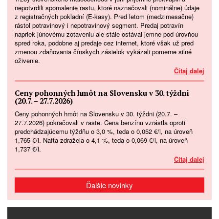
nepotvrdili spomalenie rastu, ktoré naznačovali (nominálne) údaje
z registračných pokladní (E-kasy). Pred letom (medzimesačne)
rástol potravinový i nepotravinový segment. Predaj potravín
napriek júnovému zotaveniu ale stále ostával jemne pod úrovňou
spred roka, podobne aj predaje cez internet, ktoré však už pred
zmenou zdaňovania čínskych zásielok vykázali pomerne silné
oživenie.
Čítaj dalej
Ceny pohonných hmôt na Slovensku v 30. týždni
(20.7. – 27.7.2026)
Ceny pohonných hmôt na Slovensku v 30. týždni (20.7. –
27.7.2026) pokračovali v raste. Cena benzínu vzrástla oproti
predchádzajúcemu týždňu o 3,0 %, teda o 0,052 €/l, na úroveň
1,765 €/l. Nafta zdražela o 4,1 %, teda o 0,069 €/l, na úroveň
1,737 €/l.
Čítaj dalej
Ďalšie novinky