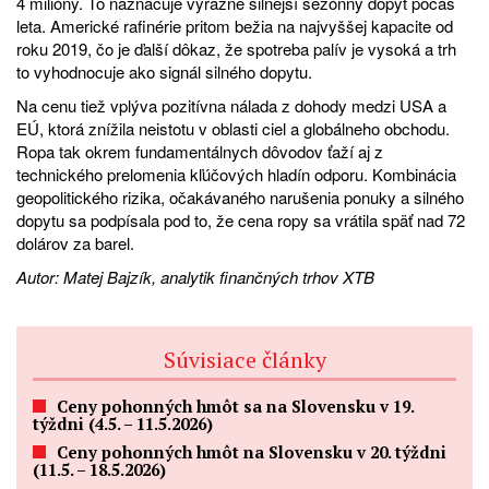
4 milióny. To naznačuje výrazne silnejší sezónny dopyt počas
leta. Americké rafinérie pritom bežia na najvyššej kapacite od
roku 2019, čo je ďalší dôkaz, že spotreba palív je vysoká a trh
to vyhodnocuje ako signál silného dopytu.
Na cenu tiež vplýva pozitívna nálada z dohody medzi USA a
EÚ, ktorá znížila neistotu v oblasti ciel a globálneho obchodu.
Ropa tak okrem fundamentálnych dôvodov ťaží aj z
technického prelomenia kľúčových hladín odporu. Kombinácia
geopolitického rizika, očakávaného narušenia ponuky a silného
dopytu sa podpísala pod to, že cena ropy sa vrátila späť nad 72
dolárov za barel.
Autor: Matej Bajzík, analytik finančných trhov XTB
Súvisiace články
Ceny pohonných hmôt sa na Slovensku v 19.
týždni (4.5. – 11.5.2026)
Ceny pohonných hmôt na Slovensku v 20. týždni
(11.5. – 18.5.2026)