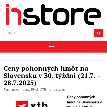
Menu
Ceny pohonných hmôt na
Slovensku v 30. týždni (21.7. –
28.7.2025)
Flash news
ceny
,
PHM
,
XTB
01.08 2025
Ceny pohonných
hmôt na Slovensku v