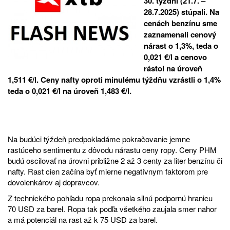
30. týždni (21.7. –
28.7.2025) stúpali. Na
cenách benzínu sme
zaznamenali cenový
nárast o 1,3%, teda o
0,021 €/l a cenovo
rástol na úroveň
1,511 €/l. Ceny nafty oproti minulému týždňu vzrástli o 1,4%
teda o 0,021 €/l na úroveň 1,483 €/l.
Na budúci týždeň predpokladáme pokračovanie jemne
rastúceho sentimentu z dôvodu nárastu ceny ropy. Ceny PHM
budú oscilovať na úrovni približne 2 až 3 centy za liter benzínu či
nafty. Rast cien začína byť mierne negatívnym faktorom pre
dovolenkárov aj dopravcov.
Z technického pohľadu ropa prekonala silnú podpornú hranicu
70 USD za barel. Ropa tak podľa všetkého zaujala smer nahor
a má potenciál na rast až k 75 USD za barel.