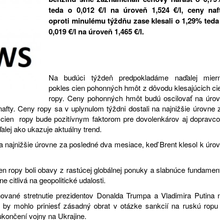
teda o 0,012 €/l na úroveň 1,524 €/l, ceny naf
oproti minulému týždňu zase klesali o 1,29% teda
0,019 €/l na úroveň 1,465 €/l.
Na budúci týždeň predpokladáme naďalej mier
pokles cien pohonných hmôt z dôvodu klesajúcich ci
ropy. Ceny pohonných hmôt budú oscilovať na úrov
 nafty. Ceny ropy sa v uplynulom týždni dostali na najnižšie úrovne 
cien ropy bude pozitívnym faktorom pre dovolenkárov aj dopravco
alej ako ukazuje aktuálny trend.
a najnižšie úrovne za posledné dva mesiace, keď Brent klesol k úrov
ropy boli obavy z rastúcej globálnej ponuky a slabnúce fundamen
 citlivá na geopolitické udalosti.
ánované stretnutie prezidentov Donalda Trumpa a Vladimira Putina 
é by mohlo priniesť zásadný obrat v otázke sankcií na ruskú ropu
ukončení vojny na Ukrajine.