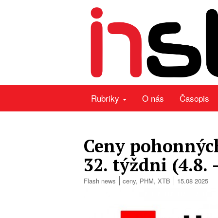
Rubriky
O nás
Časopis
Ceny pohonných
32. týždni (4.8. 
Flash news
ceny
,
PHM
,
XTB
15.08 2025