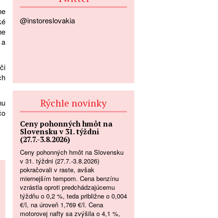
ne
@instoreslovakia
ké
ne
 a
či
ch
Rýchle novinky
nu
čo
Ceny pohonných hmôt na
Slovensku v 31. týždni
(27.7.-3.8.2026)
Ceny pohonných hmôt na Slovensku
v 31. týždni (27.7.-3.8.2026)
pokračovali v raste, avšak
miernejším tempom. Cena benzínu
vzrástla oproti predchádzajúcemu
týždňu o 0,2 %, teda približne o 0,004
€/l, na úroveň 1,769 €/l. Cena
motorovej nafty sa zvýšila o 4,1 %,