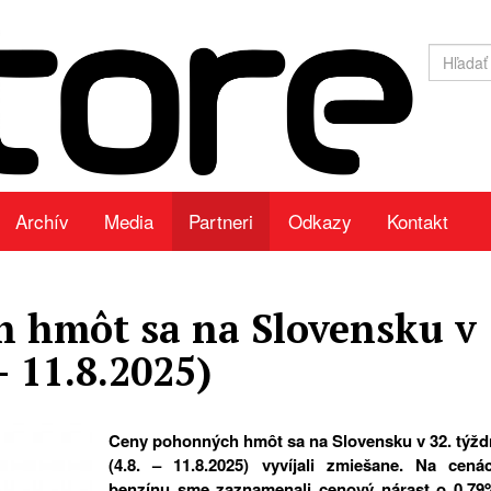
Archív
Media
Partneri
Odkazy
Kontakt
 hmôt sa na Slovensku v
– 11.8.2025)
Ceny pohonných hmôt sa na Slovensku v 32. týžd
(4.8. – 11.8.2025) vyvíjali zmiešane. Na cená
benzínu sme zaznamenali cenový nárast o 0,79