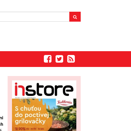
ni
ch
%,