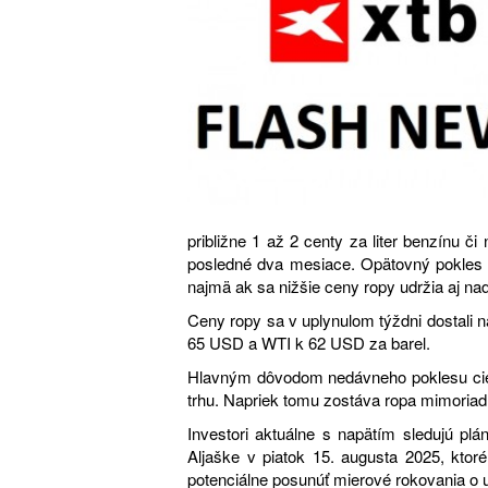
približne 1 až 2 centy za liter benzínu či
posledné dva mesiace. Opätovný pokles 
najmä ak sa nižšie ceny ropy udržia aj naď
Ceny ropy sa v uplynulom týždni dostali n
65 USD a WTI k 62 USD za barel.
Hlavným dôvodom nedávneho poklesu cien 
trhu. Napriek tomu zostáva ropa mimoriadne
Investori aktuálne s napätím sledujú pl
Aljaške v piatok 15. augusta 2025, ktor
potenciálne posunúť mierové rokovania o 