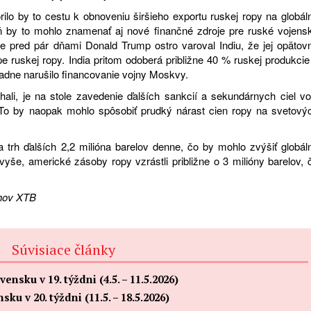
rilo by to cestu k obnoveniu širšieho exportu ruskej ropy na globál
ň by to mohlo znamenať aj nové finančné zdroje pre ruské vojens
šte pred pár dňami Donald Trump ostro varoval Indiu, že jej opätov
e ruskej ropy. India pritom odoberá približne 40 % ruskej produkcie
adne narušilo financovanie vojny Moskvy.
ali, je na stole zavedenie ďalších sankcií a sekundárnych ciel vo
. To by naopak mohlo spôsobiť prudký nárast cien ropy na svetový
 trh ďalších 2,2 milióna barelov denne, čo by mohlo zvýšiť globál
vyše, americké zásoby ropy vzrástli približne o 3 milióny barelov, 
rhov XTB
Súvisiace články
sku v 19. týždni (4.5. – 11.5.2026)
 v 20. týždni (11.5. – 18.5.2026)