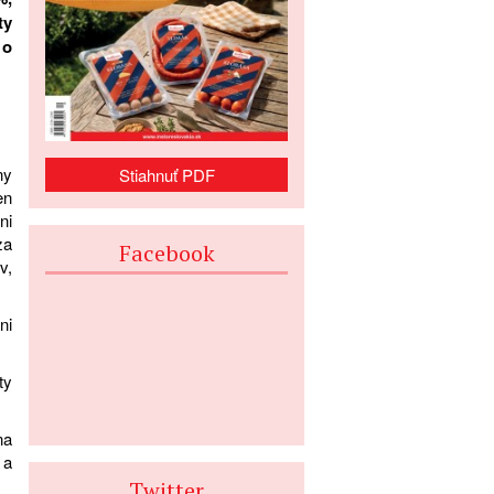
ty
 o
ny
Stiahnuť PDF
en
ni
za
Facebook
v,
ni
ty
na
 a
Twitter