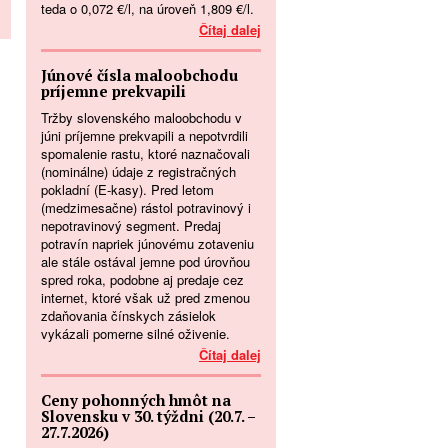
teda o 0,072 €/l, na úroveň 1,809 €/l.
Čítaj dalej
Júnové čísla maloobchodu
príjemne prekvapili
Tržby slovenského maloobchodu v
júni príjemne prekvapili a nepotvrdili
spomalenie rastu, ktoré naznačovali
(nominálne) údaje z registračných
pokladní (E-kasy). Pred letom
(medzimesačne) rástol potravinový i
nepotravinový segment. Predaj
potravín napriek júnovému zotaveniu
ale stále ostával jemne pod úrovňou
spred roka, podobne aj predaje cez
internet, ktoré však už pred zmenou
zdaňovania čínskych zásielok
vykázali pomerne silné oživenie.
Čítaj dalej
Ceny pohonných hmôt na
Slovensku v 30. týždni (20.7. –
27.7.2026)