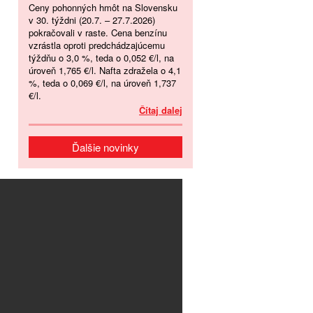
Ceny pohonných hmôt na Slovensku
v 30. týždni (20.7. – 27.7.2026)
pokračovali v raste. Cena benzínu
vzrástla oproti predchádzajúcemu
týždňu o 3,0 %, teda o 0,052 €/l, na
úroveň 1,765 €/l. Nafta zdražela o 4,1
%, teda o 0,069 €/l, na úroveň 1,737
€/l.
Čítaj dalej
Ďalšie novinky