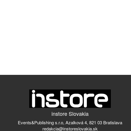
instore Slovakia
Events&Publishing s.r.o, Azalková 4, 821 03 Bratislava
redakcia@instoreslovakia.sk