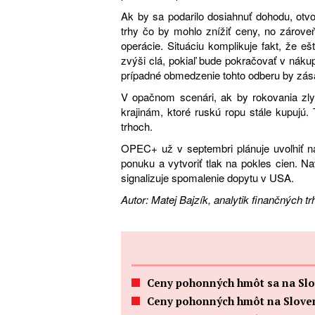
Ak by sa podarilo dosiahnuť dohodu, otvo
trhy čo by mohlo znížiť ceny, no zárove
operácie. Situáciu komplikuje fakt, že e
zvýši clá, pokiaľ bude pokračovať v nákup
prípadné obmedzenie tohto odberu by zás
V opačnom scenári, ak by rokovania zlyh
krajinám, ktoré ruskú ropu stále kupujú
trhoch.
OPEC+ už v septembri plánuje uvoľniť na
ponuku a vytvoriť tlak na pokles cien. Na
signalizuje spomalenie dopytu v USA.
Autor: Matej Bajzík, analytik finančných t
Ceny pohonných hmôt sa na Sloven
Ceny pohonných hmôt na Slovensku