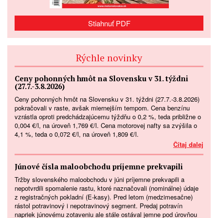
Stiahnuť PDF
Rýchle novinky
Ceny pohonných hmôt na Slovensku v 31. týždni
(27.7.-3.8.2026)
Ceny pohonných hmôt na Slovensku v 31. týždni (27.7.-3.8.2026)
pokračovali v raste, avšak miernejším tempom. Cena benzínu
vzrástla oproti predchádzajúcemu týždňu o 0,2 %, teda približne o
0,004 €/l, na úroveň 1,769 €/l. Cena motorovej nafty sa zvýšila o
4,1 %, teda o 0,072 €/l, na úroveň 1,809 €/l.
Čítaj dalej
Júnové čísla maloobchodu príjemne prekvapili
Tržby slovenského maloobchodu v júni príjemne prekvapili a
nepotvrdili spomalenie rastu, ktoré naznačovali (nominálne) údaje
z registračných pokladní (E-kasy). Pred letom (medzimesačne)
rástol potravinový i nepotravinový segment. Predaj potravín
napriek júnovému zotaveniu ale stále ostával jemne pod úrovňou