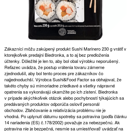
Zákazníci môžu zakúpený produkt Sushi Marinero 230 g vrátiť v
ktorejkoľvek predajni Biedronka, a to aj bez predloženia
účtenky. Dôležité je len to, aby bol obal výrobku neporušený.
Reťazec uvádza, že postup vrátenia tovaru zámerne
zjednodušil, aby bol tento proces pre zákazníkov čo
najjednoduchší. Výrobca Sushi&Food Factor sa obhajoval, že
takéto chyby sú mimoriadne zriedkavé a všetky nápravné
opatrenia sa vykonávajú okamžite po ich zistení. Biedronka
v prípade akýchkoľvek otázok alebo pochybností týkajúcich sa
predávaných produktov odporúča osloviť personál
obchodov. Zľahčovanie a relativizácia problému nie je
vhodná. Po uplynutí dátumu spotreby sa potravina (podľa článku
14 nariadenia (ES) č.178/2002) považuje za nebezpečnú. Ak
potravina nie je bezpečná, nesmie sa umiestňovať/ uvádzať na