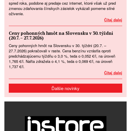
spred roka, podobne aj predaje cez internet, ktoré však už pred
zmenou zdaňovania čínskych zásielok vykázali pomerne silné
oživenie.
Čítaj dalej
Ceny pohonných hmôt na Slovensku v 30. týždni
(20.7. – 27.7.2026)
Ceny pohonných hmôt na Slovensku v 30. týždni (20.7. –
27.7.2026) pokračovali v raste. Cena benzínu vzrástla oproti
predchádzajúcemu týždňu o 3,0 %, teda o 0,052 €/l, na úroveň
1,765 €/l. Nafta zdražela o 4,1 %, teda o 0,069 €/l, na úroveň
1,737 €/l.
Čítaj dalej
Ďalšie novinky