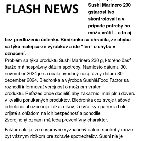
Sushi Marinero 230
gstarostlivo
skontrolovali a v
prípade potreby ho
môžu vrátiť – a to aj
bez predloženia účtenky. Biedronka sa ohradila, že chyba
sa týka malej šarže výrobkov a ide “len” o chybu v
označení.
Problém sa týka produktu Sushi Marinero 230 g, ktorého časť
šarže má nesprávny dátum spotreby. Namiesto dátumu 30.
november 2024 je na obale uvedený nesprávny dátum 30.
december 2024. Biedronka a výrobca Sushi&Food Factor sa
rozhodli informovať verejnosť o možnom vrátení
produktu. Reťazec chce docieliť, aby zákazníci mali plnú dôveru
v kvalitu ponúkaných produktov. Biedronka cez svoje tlačové
oddelenie ubezpečuje zákazníkov, že všetky opatrenia boli
prijaté s ohľadom na ich bezpečnosť a pohodlie.
Zverejnený oznam má teda preventívny charakter.
Faktom ale je, že nesprávne vyznačený dátum spotreby môže
byť vážnym rizikom pre zdravie spotrebiteľov. Sushi nie je