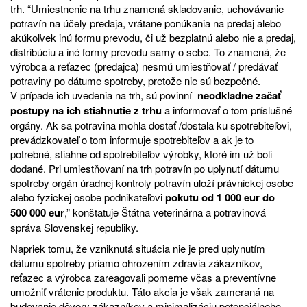
trh. “Umiestnenie na trhu znamená skladovanie, uchovávanie
potravín na účely predaja, vrátane ponúkania na predaj alebo
akúkoľvek inú formu prevodu, či už bezplatnú alebo nie a predaj,
distribúciu a iné formy prevodu samy o sebe. To znamená, že
výrobca a reťazec (predajca) nesmú umiestňovať / predávať
potraviny po dátume spotreby, pretože nie sú bezpečné.
V prípade ich uvedenia na trh, sú povinní
neodkladne začať
postupy na ich stiahnutie z trhu
a informovať o tom príslušné
orgány. Ak sa potravina mohla dostať /dostala ku spotrebiteľovi,
prevádzkovateľ o tom informuje spotrebiteľov a ak je to
potrebné, stiahne od spotrebiteľov výrobky, ktoré im už boli
dodané. Pri umiestňovaní na trh potravín po uplynutí dátumu
spotreby orgán úradnej kontroly potravín uloží právnickej osobe
alebo fyzickej osobe podnikateľovi
pokutu od 1 000 eur do
500 000 eur
,” konštatuje Štátna veterinárna a potravinová
správa Slovenskej republiky.
Napriek tomu, že vzniknutá situácia nie je pred uplynutím
dátumu spotreby priamo ohrozením zdravia zákazníkov,
reťazec a výrobca zareagovali pomerne včas a preventívne
umožniť vrátenie produktu. Táto akcia je však zameraná na
budovanie dôvery zákazníkov a minimalizáciu potenciálneho