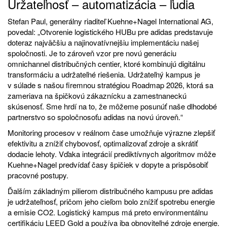
Uržateľnosť – automatizácia – ľudia
Stefan Paul, generálny riaditeľ Kuehne+Nagel International AG,
povedal: „Otvorenie logistického HUBu pre adidas predstavuje
doteraz najväčšiu a najinovatívnejšiu implementáciu našej
spoločnosti. Je to zároveň vzor pre novú generáciu
omnichannel distribučných centier, ktoré kombinujú digitálnu
transformáciu a udržateľné riešenia. Udržateľný kampus je
v súlade s našou firemnou stratégiou Roadmap 2026, ktorá sa
zameriava na špičkovú zákaznícku a zamestnaneckú
skúsenosť. Sme hrdí na to, že môžeme posunúť naše dlhodobé
partnerstvo so spoločnosoťu adidas na novú úroveň.“
Monitoring procesov v reálnom čase umožňuje výrazne zlepšiť
efektivitu a znížiť chybovosť, optimalizovať zdroje a skrátiť
dodacie lehoty. Vďaka integrácií prediktívnych algoritmov môže
Kuehne+Nagel predvídať časy špičiek v dopyte a prispôsobiť
pracovné postupy.
Ďalším základným pilierom distribučného kampusu pre adidas
je udržateľnosť, pričom jeho cieľom bolo znížiť spotrebu energie
a emisie CO2. Logistický kampus má preto environmentálnu
certifikáciu LEED Gold a používa iba obnoviteľné zdroje energie.