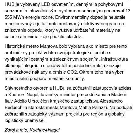
HUB je vybavený LED osvetlením, dennými a pohybovými
senzormi a fotovoltaickým systémom schopným generovať 13
555 MWh energie ročne. Environmentálny dopad je neustále
monitorovaný a je tu implementovaný efektívny program na
znižovanie odpadu, ktorý využíva udržateľné materiály na
balenie a minimalizuje použitie plastov.
Historické mesto Mantova bolo vybraná ako miesto pre tento
ambiciózny projekt vďaka svojej strategickej polohe s
vynikajúcimi cestným a železničným spojením. Infraštruktúra
uľahčuje integráciu s dodávateľmi poslednej míle a znižuje
prevádzkové náklady a emisie CO2. Okrem toho má výber
miesta silnú podporu miestnej komunity.
Slávnostného otvorenia HUBu sa zúčastnili zástupcovia adidas
a Kuehne+Nagel, taliansky minister pre podnikanie a Made in
Italy Adolfo Urso, člen krajského zastupiteľstva Alessandro
Beduschi a starosta mesta Mantova Mattia Palazzi. Na podujatí
zdôraznili strategický význam projektu pre región a globálny
logistický priemysel.
Zdroj a foto: Kuehne+Nagel