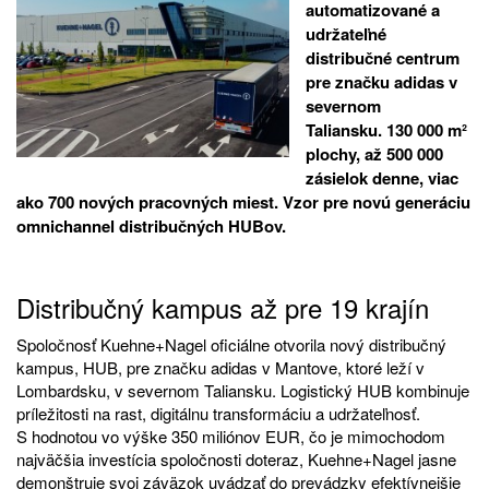
automatizované a
udržateľné
distribučné centrum
pre značku adidas v
severnom
Taliansku. 130 000 m²
plochy, až 500 000
zásielok denne, viac
ako 700 nových pracovných miest. Vzor pre novú generáciu
omnichannel distribučných HUBov.
Distribučný kampus až pre 19 krajín
Spoločnosť Kuehne+Nagel oficiálne otvorila nový distribučný
kampus, HUB, pre značku adidas v Mantove, ktoré leží v
Lombardsku, v severnom Taliansku. Logistický HUB kombinuje
príležitosti na rast, digitálnu transformáciu a udržateľnosť.
S hodnotou vo výške 350 miliónov EUR, čo je mimochodom
najväčšia investícia spoločnosti doteraz, Kuehne+Nagel jasne
demonštruje svoj záväzok uvádzať do prevádzky efektívnejšie