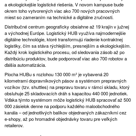
a ekologickejšie logistické riešenia. V novom kampuse bude
okrem toho vytvorených viac ako 700 nových pracovných
miest so zameraním na technické a digitálne zručnosti.
Distribučné centrum geograficky obsiahne až 19 krajín v južnej
a východnej Európe. Logistický HUB využíva najmodernejšie
digitálne technológie, ktoré transformujú riadenie kontraktnej
logistiky, čím sa stáva rýchlejším, presnejším a ekologickejším.
Každý krok logistického procesu, od sledovania zásob až po
distribúciu produktov, bude podporovať viac ako 700 robotov a
ďalšia automatizácia.
Plocha HUBu s rozlohou 130 000 m² je vybavená 20
kilometrami dopravníkových pásov a systémom prepravných
vozíkov (tzv. shuttles) na prepravu tovaru v rámci skladu, ktorý
obsluhuje 25 skladovacích dráh s kapacitou 440 000 jednotiek.
Vďaka týmto systémom môže logistický HUB spracovať až 500
000 zásielok denne na podporu každého maloobchodného
kanála – od jednotlivých balíkov objednaných zákazníkmi cez
e-shopy, až po hromadné objednávky tovaru pre veľkých
retailerov.