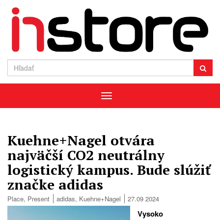
Menu
Kuehne+Nagel otvára
najväčší CO2 neutrálny
logistický kampus. Bude slúžiť
značke adidas
Place
,
Present
adidas
,
Kuehne+Nagel
27.09 2024
Vysoko