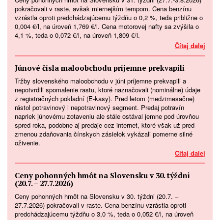
pokračovali v raste, avšak miernejším tempom. Cena benzínu
vzrástla oproti predchádzajúcemu týždňu o 0,2 %, teda približne o
0,004 €/l, na úroveň 1,769 €/l. Cena motorovej nafty sa zvýšila o
4,1 %, teda o 0,072 €/l, na úroveň 1,809 €/l.
Čítaj dalej
Júnové čísla maloobchodu príjemne prekvapili
Tržby slovenského maloobchodu v júni príjemne prekvapili a
nepotvrdili spomalenie rastu, ktoré naznačovali (nominálne) údaje
z registračných pokladní (E-kasy). Pred letom (medzimesačne)
rástol potravinový i nepotravinový segment. Predaj potravín
napriek júnovému zotaveniu ale stále ostával jemne pod úrovňou
spred roka, podobne aj predaje cez internet, ktoré však už pred
zmenou zdaňovania čínskych zásielok vykázali pomerne silné
oživenie.
Čítaj dalej
Ceny pohonných hmôt na Slovensku v 30. týždni
(20.7. – 27.7.2026)
Ceny pohonných hmôt na Slovensku v 30. týždni (20.7. –
27.7.2026) pokračovali v raste. Cena benzínu vzrástla oproti
predchádzajúcemu týždňu o 3,0 %, teda o 0,052 €/l, na úroveň