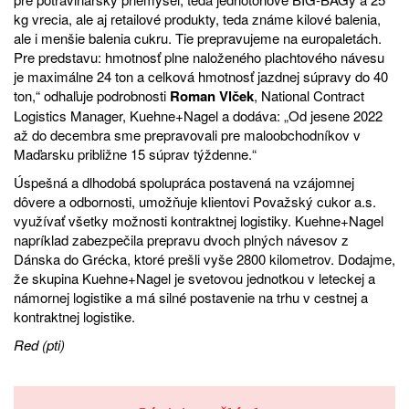
kg vrecia, ale aj retailové produkty, teda známe kilové balenia,
ale i menšie balenia cukru. Tie prepravujeme na europaletách.
Pre predstavu: hmotnosť plne naloženého plachtového návesu
je maximálne 24 ton a celková hmotnosť jazdnej súpravy do 40
ton,“ odhaľuje podrobnosti
Roman Vlček
, National Contract
Logistics Manager, Kuehne+Nagel a dodáva: „Od jesene 2022
až do decembra sme prepravovali pre maloobchodníkov v
Maďarsku približne 15 súprav týždenne.“
Úspešná a dlhodobá spolupráca postavená na vzájomnej
dôvere a odbornosti, umožňuje klientovi Považský cukor a.s.
využívať všetky možnosti kontraktnej logistiky. Kuehne+Nagel
napríklad zabezpečila prepravu dvoch plných návesov z
Dánska do Grécka, ktoré prešli vyše 2800 kilometrov. Dodajme,
že skupina Kuehne+Nagel je svetovou jednotkou v leteckej a
námornej logistike a má silné postavenie na trhu v cestnej a
kontraktnej logistike.
Red (pti)