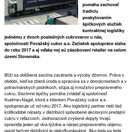
pomáha zachovať
tradíciu
poskytovaním
špičkových služieb
kontraktnej logistiky
jednému z dvoch posledných cukrovarov u nás,
spoločnosti Považský cukor a.s. Začiatok spolupráce siaha
do roku 2017 a aj vďaka nej sú zásobovaní retailer na celom
území Slovenska.
Blíži sa obľúbená sezóna zavárania a výroby džemov. Práve v
období, keď sa zberá úroda a spracúva sa v domácnostiach a v
potravinárskych podnikoch, stúpa aj množstvo prepraveného
cukru. Sezónne špičky pomáha zvládať aj spoločnosť
Kuehne+Nagel, ktorá s klientom Považský cukor a.s.
spolupracuje už od roku 2017. Ako logistický partner rieši tiež
krátkodobé nárasty v distribúcii spôsobené akciovými predajmi
cukru v reťazcoch. Jednorazové zvýšené dopyty trvajú
spravidla jeden až dva týždne a nárast prepraveného objemu
oproti bežnej distribúcii je niekoľkonásobný. Ako teda sa teda