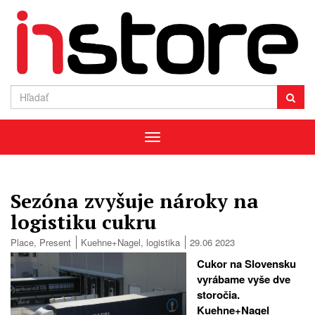
Menu
Sezóna zvyšuje nároky na
logistiku cukru
Place
,
Present
Kuehne+Nagel
,
logistika
29.06 2023
Cukor na Slovensku
vyrábame vyše dve
storočia.
Kuehne+Nagel