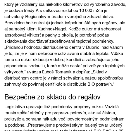
ktorý je vzdialený iba niekoľko kilometrov od výrobného závodu,
je budova triedy A s celkovou rozlohou 10 000 m2 a je
schválený Regionálnym úradom verejného zdravotníctva.
Pravidelne ho kontrolujú jednak inšpektori štátnych orgánov, ale
aj samotný klient Kuehne+Nagel. Keďže cukor má schopnosť
absorbovať vlhkosť a pachy z okolia, je potrebné počas
skladovania dodržiavať zadefinované teplotné podmienky.
„Pridanou hodnotou distribučného centra v Dubnici nad Váhom
je to, že je v ňom celoročne udržiavaná stabilná teplota. Vďaka
tomu sa cukor skladuje v dobrej kondícii a zabraňuje sa jeho
prípadnému tvrdnutiu, ktoré môže nastať pri veľkých teplotných
výkyvoch,“ uvádza Ľuboš Tomaník a dopĺňa: „Sklad v
distribučnom centre je v rámci schválenia našou spoločnosťou
zahrnutý do povinnej certifikácie distribúcie BIO potravín.“
Bezpečne zo skladu do regálov
Legislatíva upravuje tiež podmienky prepravy cukru. Vozidlá
musia spĺňať atribúty pre prepravu potravín, ako sú čistota,
prekrytie a ochrana nákladu voči poveternostným podmienkam
a podobne. „Prepravujeme predovšetkým balený tovar určený
pre potravinársky priemysel, teda jednotonové BIG-BAGy a 25