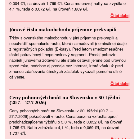
0,004 €/l, na úroveň 1,769 €/l. Cena motorovej nafty sa zvýšila o
4,1 %, teda o 0,072 €/l, na úroveň 1,809 €/l.
Čítaj dalej
Júnové čísla maloobchodu príjemne prekvapili
Tržby slovenského maloobchodu v júni príjemne prekvapili a
nepotvrdili spomalenie rastu, ktoré naznačovali (nominálne) údaje
z registračných pokladní (E-kasy). Pred letom (medzimesačne)
rástol potravinový i nepotravinový segment. Predaj potravín
napriek júnovému zotaveniu ale stále ostával jemne pod úrovňou
spred roka, podobne aj predaje cez internet, ktoré však už pred
zmenou zdaňovania čínskych zásielok vykázali pomerne silné
oživenie.
Čítaj dalej
Ceny pohonných hmôt na Slovensku v 30. týždni
(20.7. – 27.7.2026)
Ceny pohonných hmôt na Slovensku v 30. týždni (20.7. –
27.7.2026) pokračovali v raste. Cena benzínu vzrástla oproti
predchádzajúcemu týždňu o 3,0 %, teda o 0,052 €/l, na úroveň
1,765 €/l. Nafta zdražela o 4,1 %, teda o 0,069 €/l, na úroveň
1,737 €/l.