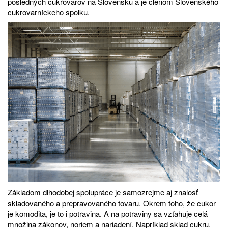
posledných cukrovarov na Slovensku a je členom Slovenského
cukrovarníckeho spolku.
Základom dlhodobej spolupráce je samozrejme aj znalosť
skladovaného a prepravovaného tovaru. Okrem toho, že cukor
je komodita, je to i potravina. A na potraviny sa vzťahuje celá
množina zákonov, noriem a nariadení. Napríklad sklad cukru,