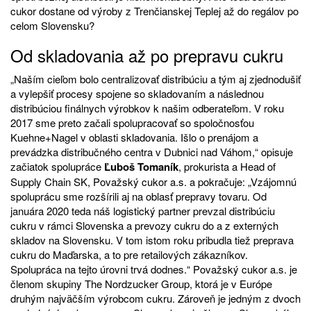
cukor dostane od výroby z Trenčianskej Teplej až do regálov po
celom Slovensku?
Od skladovania až po prepravu cukru
„Naším cieľom bolo centralizovať distribúciu a tým aj zjednodušiť
a vylepšiť procesy spojene so skladovaním a následnou
distribúciou finálnych výrobkov k našim odberateľom. V roku
2017 sme preto začali spolupracovať so spoločnosťou
Kuehne+Nagel v oblasti skladovania. Išlo o prenájom a
prevádzka distribučného centra v Dubnici nad Váhom,“ opisuje
začiatok spolupráce
Ľuboš Tomaník
, prokurista a Head of
Supply Chain SK, Považský cukor a.s. a pokračuje: „Vzájomnú
spoluprácu sme rozšírili aj na oblasť prepravy tovaru. Od
januára 2020 teda náš logistický partner prevzal distribúciu
cukru v rámci Slovenska a prevozy cukru do a z externých
skladov na Slovensku. V tom istom roku pribudla tiež preprava
cukru do Maďarska, a to pre retailových zákazníkov.
Spolupráca na tejto úrovni trvá dodnes.“ Považský cukor a.s. je
členom skupiny The Nordzucker Group, ktorá je v Európe
druhým najväčším výrobcom cukru. Zároveň je jedným z dvoch