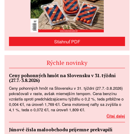
Stiahnuť PDF
Rýchle novinky
Ceny pohonných hmôt na Slovensku v 31. týždni
(27.7.-3.8.2026)
Ceny pohonných hmôt na Slovensku v 31. týždni (27.7.-3.8.2026)
pokračovali v raste, avšak miernejším tempom. Cena benzínu
vzrástla oproti predchádzajúcemu týždňu o 0,2 %, teda približne o
0,004 €/l, na úroveň 1,769 €/l. Cena motorovej nafty sa zvýšila o
4,1 %, teda o 0,072 €/l, na úroveň 1,809 €/l.
Čítaj dalej
Júnové čísla maloobchodu príjemne prekvapili