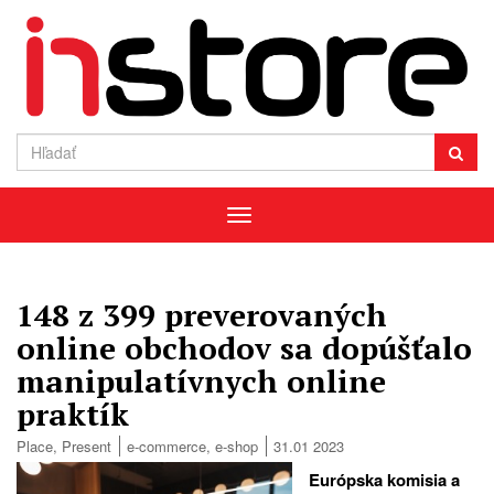
Menu
148 z 399 preverovaných
online obchodov sa dopúšťalo
manipulatívnych online
praktík
Place
,
Present
e-commerce
,
e-shop
31.01 2023
Európska komisia a