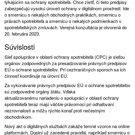
týkajúcim sa ochrany spotrebiteľa. Chce zistiť, či tieto predpisy
zabezpečujú vysokú úroveň ochrany v digitálnom prostredí. Ide
o smernicu o nekalých obchodných praktikách, smernicu o
právach spotrebiteľa a smernicu o nekalých podmienkach v
spotrebiteľských zmluvách.
Verejná konzultácia
je otvorená do
20. februára 2023.
Súvislosti
Sieť spolupráce v oblasti ochrany spotrebiteľa
(CPC) je sieťou
orgánov zodpovedných za presadzovanie právnych predpisov
EÚ o ochrane spotrebiteľov. Pri cezhraničných sporoch sa ich
činnosť koordinuje na úrovni EÚ.
Za vykonávanie právnych predpisov EÚ o ochrane spotrebiteľov
sú zodpovedné orgány štátu. Vďaka
aktualizovanému
nariadeniu o spolupráci v oblasti ochrany
spotrebiteľa
teraz majú väčšie právomoci pri odhaľovaní
nezrovnalostí a môžu rýchlo konať proti nečestným
obchodníkom.
Nový
akt o digitálnych službách
zakáže temné vzorce na online
platformách. Doplní už zavedené pravidlá, napríklad
smernicu o