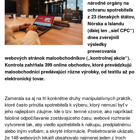
národné orgány na
ochranu spotrebiteľa
z 23 členských štátov,
Nórska a Islandu
(ďalej len „sieť CPC“)
dnes zverejnili
výsledky
preverovania
webových stránok maloobchodníkov („kontrolnej akcie“).
Kontrola zahŕňala 399 online obchodov, ktoré prevádzkujú
maloobchodníci predávajúci rôzne výrobky, od textilu až po
elektronický tovar.
Zamerala sa aj na tri konkrétne druhy manipulatívnych praktík,
ktoré často prinútia spotrebiteľa k výberu, ktorý nemusí byť v
jeho najlepšom záujme. Ide o tzv. temné vzorce, ako napríklad:
falošné odpočítavanie zostávajúceho času; webové rozhranie
vytvorené tak, aby viedlo spotrebiteľa k nákupu, predplatnému
alebo iným voľbám; a skryté informácie. Prešetrovanie ukázalo,
že 148 webových lokalít obsahovalo najmenej jeden z troch