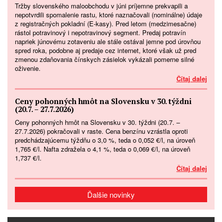
Tržby slovenského maloobchodu v júni príjemne prekvapili a
nepotvrdili spomalenie rastu, ktoré naznačovali (nominálne) údaje
z registračných pokladní (E-kasy). Pred letom (medzimesačne)
rástol potravinový i nepotravinový segment. Predaj potravín
napriek júnovému zotaveniu ale stále ostával jemne pod úrovňou
spred roka, podobne aj predaje cez internet, ktoré však už pred
zmenou zdaňovania čínskych zásielok vykázali pomerne silné
oživenie.
Čítaj dalej
Ceny pohonných hmôt na Slovensku v 30. týždni
(20.7. – 27.7.2026)
Ceny pohonných hmôt na Slovensku v 30. týždni (20.7. –
27.7.2026) pokračovali v raste. Cena benzínu vzrástla oproti
predchádzajúcemu týždňu o 3,0 %, teda o 0,052 €/l, na úroveň
1,765 €/l. Nafta zdražela o 4,1 %, teda o 0,069 €/l, na úroveň
1,737 €/l.
Čítaj dalej
Ďalšie novinky