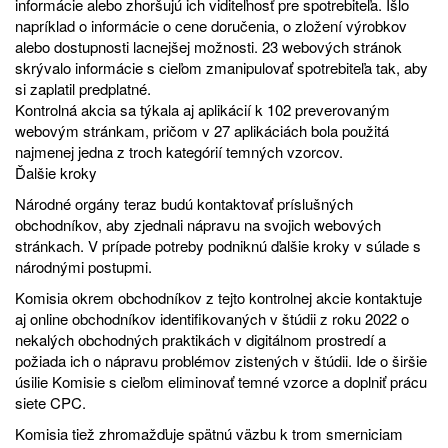
informácie alebo zhoršujú ich viditeľnosť pre spotrebiteľa. Išlo
napríklad o informácie o cene doručenia, o zložení výrobkov
alebo dostupnosti lacnejšej možnosti. 23 webových stránok
skrývalo informácie s cieľom zmanipulovať spotrebiteľa tak, aby
si zaplatil predplatné.
Kontrolná akcia sa týkala aj aplikácií k 102 preverovaným
webovým stránkam, pričom v 27 aplikáciách bola použitá
najmenej jedna z troch kategórií temných vzorcov.
Ďalšie kroky
Národné orgány teraz budú kontaktovať príslušných
obchodníkov, aby zjednali nápravu na svojich webových
stránkach. V prípade potreby podniknú ďalšie kroky v súlade s
národnými postupmi.
Komisia okrem obchodníkov z tejto kontrolnej akcie kontaktuje
aj online obchodníkov identifikovaných
v štúdii z roku 2022
o
nekalých obchodných praktikách v digitálnom prostredí a
požiada ich o nápravu problémov zistených v štúdii. Ide o širšie
úsilie Komisie s cieľom eliminovať temné vzorce a doplniť prácu
siete CPC.
Komisia tiež zhromažďuje spätnú väzbu k trom smerniciam