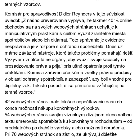
temných vzorcov.
Komisár pre spravodlivosť Didier Reynders v tejto súvislosti
uviedol: „Z nášho preverovania vyplýva, že takmer 40 % online
obchodov sa na svojich webových stránkach uchyľuje k
manipulatívnym praktikám s cieľom využiť zraniteľné miesta
spotrebiteľov alebo ich oklamať. Toto správanie je evidentne
nesprávne a je v rozpore s ochranou spotrebiteľa. Dnes už
máme záväzné nástroje, ktoré takéto problémy pomáhajú riešiť.
Vyzývam vnútroštátne orgány, aby využili svoje kapacity na
presadzovanie práva a prijali príslušné opatrenia proti týmto
praktikám. Komisia zároveň preskúma všetky právne predpisy
v oblasti ochrany spotrebiteľa a zabezpečí, aby boli vhodné pre
digitálny vek. Takisto posúdi, či sa primerane vzťahujú aj na
temné vzorce.“
42 webových stránok malo falošné odpočítavanie času do
konca možnosti nákupu konkrétnych výrobkov.
54 webových stránok svojím vizuálnym dizajnom alebo voľbou
textu smerovalo spotrebiteľa ku konkrétnym rozhodnutiam – od
predplatného po drahšie výrobky alebo možnosti doručenia.
Pri 70 webových stránok sa zistilo, že ukrývajú dôležité