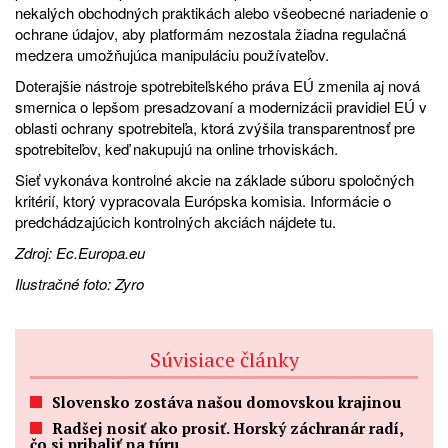
nekalých obchodných praktikách
alebo
všeobecné nariadenie o
ochrane údajov
, aby platformám nezostala žiadna regulačná
medzera umožňujúca manipuláciu používateľov.
Doterajšie nástroje spotrebiteľského práva EÚ zmenila aj
nová
smernica o lepšom presadzovaní a modernizácii pravidiel EÚ v
oblasti ochrany spotrebiteľa
, ktorá zvýšila transparentnosť pre
spotrebiteľov, keď nakupujú na online trhoviskách.
Sieť vykonáva kontrolné akcie na základe súboru spoločných
kritérií, ktorý vypracovala Európska komisia. Informácie o
predchádzajúcich kontrolných akciách nájdete tu.
Zdroj:
Ec.Europa.eu
Ilustračné foto:
Zyro
Súvisiace články
Slovensko zostáva našou domovskou krajinou
Radšej nosiť ako prosiť. Horský záchranár radí,
čo si pribaliť na túru