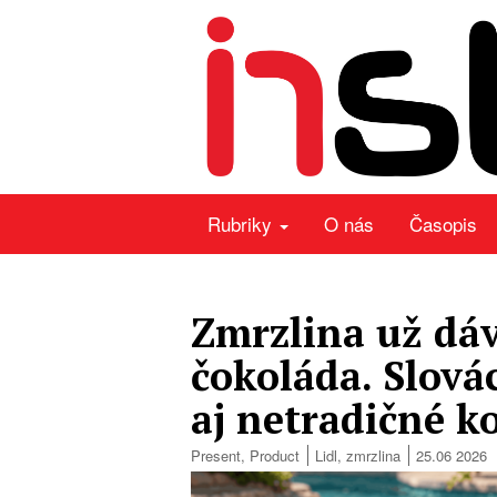
Rubriky
O nás
Časopis
Zmrzlina už dáv
čokoláda. Slová
aj netradičné k
Present
,
Product
Lidl
,
zmrzlina
25.06 2026