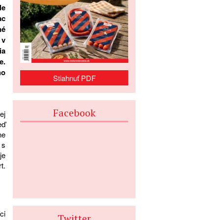
le
ac
né
 v
ia
e.
ho
Stiahnuť PDF
Facebook
ej
eď
ne
 s
je
t.
ci
Twitter