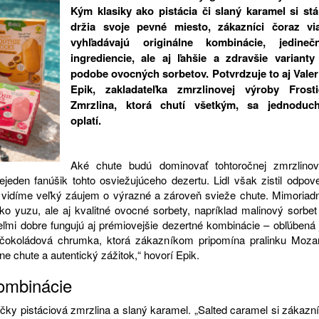
Kým klasiky ako pistácia či slaný karamel si stá
držia svoje pevné miesto, zákazníci čoraz vi
vyhľadávajú originálne kombinácie, jedineč
ingrediencie, ale aj ľahšie a zdravšie varianty
podobe ovocných sorbetov. Potvrdzuje to aj Valer
Epik, zakladateľka zmrzlinovej výroby Frosti
Zmrzlina, ktorá chutí všetkým, sa jednoduc
oplatí.
Aké chute budú dominovať tohtoročnej zmrzlinov
eden fanúšik tohto osviežujúceho dezertu. Lidl však zistil odpov
 vidíme veľký záujem o výrazné a zároveň svieže chute. Mimoriad
ko yuzu, ale aj kvalitné ovocné sorbety, napríklad malinový sorbet
ľmi dobre fungujú aj prémiovejšie dezertné kombinácie – obľúbená 
– čokoládová chrumka, ktorá zákazníkom pripomína pralinku Mozar
ne chute a autentický zážitok,“ hovorí Epik.
kombinácie
íčky pistáciová zmrzlina a slaný karamel. „Salted caramel si zákazní