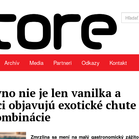
Archív
Media
Partneri
Odkazy
Kontakt
no nie je len vanilka a
ci objavujú exotické chute
ombinácie
Zmrzlina sa mení na malý gastronomický zážito