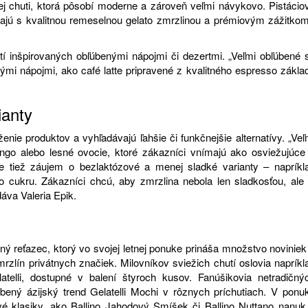
anej chuti, ktorá pôsobí moderne a zároveň veľmi návykovo. Pistácio
pájajú s kvalitnou remeselnou gelato zmrzlinou a prémiovým zážitkom
hutí inšpirovaných obľúbenými nápojmi či dezertmi. „Veľmi obľúbené 
kými nápojmi, ako café latte pripravené z kvalitného espresso zákla
ianty
enie produktov a vyhľadávajú ľahšie či funkčnejšie alternatívy. „Veľ
go alebo lesné ovocie, ktoré zákazníci vnímajú ako osviežujúce
ie tiež záujem o bezlaktózové a menej sladké varianty – napríkl
o cukru. Zákazníci chcú, aby zmrzlina nebola len sladkosťou, ale 
áva Valeria Epik.
ý reťazec, ktorý vo svojej letnej ponuke prináša množstvo noviniek
mrzlín privátnych značiek. Milovníkov sviežich chutí oslovia napríkl
lli, dostupné v balení štyroch kusov. Fanúšikovia netradičný
ený ázijský trend Gelatelli Mochi v rôznych príchutiach. V ponu
é klasiky, ako Ballino Jahodový Smíšek či Ballino Nuttano nanuk