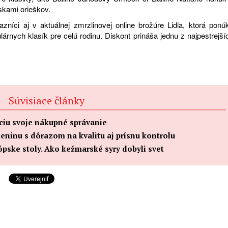
kami orieškov.
azníci aj v aktuálnej zmrzlinovej online brožúre Lidla, ktorá ponú
lárnych klasík pre celú rodinu. Diskont prináša jednu z najpestrejší
Súvisiace články
áciu svoje nákupné správanie
eleninu s dôrazom na kvalitu aj prísnu kontrolu
ópske stoly. Ako kežmarské syry dobyli svet