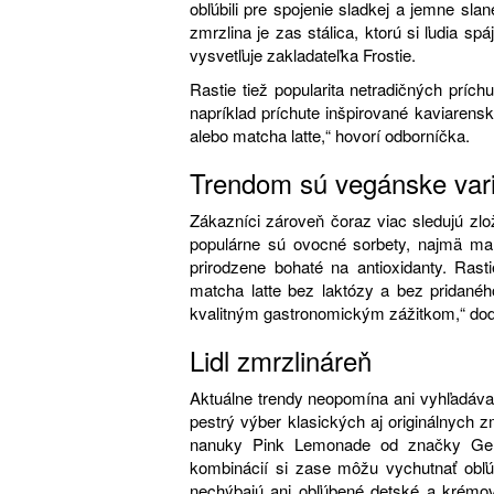
obľúbili pre spojenie sladkej a jemne sl
zmrzlina je zas stálica, ktorú si ľudia s
vysvetľuje zakladateľka Frostie.
Rastie tiež popularita netradičných príc
napríklad príchute inšpirované kaviarens
alebo matcha latte,“ hovorí odborníčka.
Trendom sú vegánske var
Zákazníci zároveň čoraz viac sledujú zlož
populárne sú ovocné sorbety, najmä man
prirodzene bohaté na antioxidanty. Rast
matcha latte bez laktózy a bez pridanéh
kvalitným gastronomickým zážitkom,“ dod
Lidl zmrzlináreň
Aktuálne trendy neopomína ani vyhľadávan
pestrý výber klasických aj originálnych z
nanuky Pink Lemonade od značky Gelate
kombinácií si zase môžu vychutnať obľúb
nechýbajú ani obľúbené detské a krémov