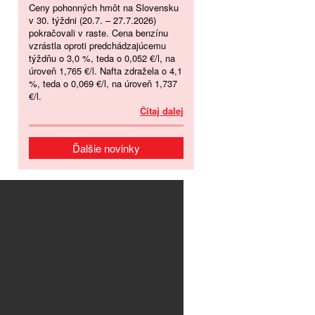
Ceny pohonných hmôt na Slovensku
v 30. týždni (20.7. – 27.7.2026)
pokračovali v raste. Cena benzínu
vzrástla oproti predchádzajúcemu
týždňu o 3,0 %, teda o 0,052 €/l, na
úroveň 1,765 €/l. Nafta zdražela o 4,1
%, teda o 0,069 €/l, na úroveň 1,737
€/l.
Čítaj dalej
Ďalšie novinky