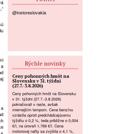
vá
,“
@instoreslovakia
sú
du
mi
Rýchle novinky
 a
ad
Ceny pohonných hmôt na
aj
Slovensku v 31. týždni
(27.7.-3.8.2026)
Ceny pohonných hmôt na Slovensku
v 31. týždni (27.7.-3.8.2026)
pokračovali v raste, avšak
 a
miernejším tempom. Cena benzínu
ad
vzrástla oproti predchádzajúcemu
ch
týždňu o 0,2 %, teda približne o 0,004
€/l, na úroveň 1,769 €/l. Cena
ke
motorovej nafty sa zvýšila o 4,1 %,
 s