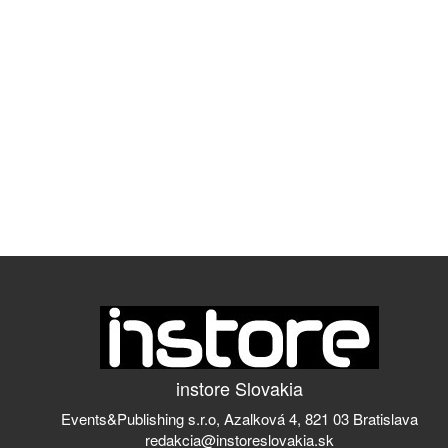
instore Slovakia
Events&Publishing s.r.o, Azalková 4, 821 03 Bratislava
redakcia@instoreslovakia.sk