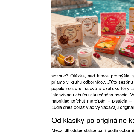
sezóne? Otázka, nad ktorou premýšľa nej
priamo v kruhu odborníkov. „Túto sezónu
populárne sú citrusové a exotické tóny a
intenzívnou chuťou skutočného ovocia. Ve
napríklad príchuť marcipán – pistácia 
Ľudia dnes čoraz viac vyhľadávajú originál
Od klasiky po originálne 
Medzi dlhodobé stálice patrí podľa odborn