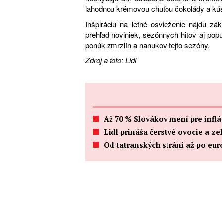
lahodnou krémovou chuťou čokolády a kús
Inšpiráciu na letné osvieženie nájdu zák
prehľad noviniek, sezónnych hitov aj popu
ponúk zmrzlín a nanukov tejto sezóny.
Zdroj a foto: Lidl
Až 70 % Slovákov mení pre infl
Lidl prináša čerstvé ovocie a z
Od tatranských strání až po eur