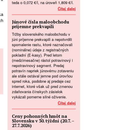
teda o 0,072 €/l, na úroveň 1,809 €/l.
Čítaj dalej
ka
ch
Júnové čísla maloobchodu
príjemne prekvapili
Tržby slovenského maloobchodu v
júni príjemne prekvapili a nepotvrdili
spomalenie rastu, ktoré naznačovali
(nominálne) údaje z registračných
pokladní (E-kasy). Pred letom
(medzimesačne) rástol potravinový i
nepotravinový segment. Predaj
potravín napriek júnovému zotaveniu
ale stále ostával jemne pod úrovňou
spred roka, podobne aj predaje cez
internet, ktoré však už pred zmenou
zdaňovania čínskych zásielok
vykázali pomerne silné oživenie.
Čítaj dalej
Ceny pohonných hmôt na
Slovensku v 30. týždni (20.7. –
27.7.2026)