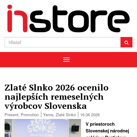
Menu
Zlaté Slnko 2026 ocenilo
najlepších remeselných
výrobcov Slovenska
Present
,
Promotion
Yeme
,
Zlaté Slnko
16.06 2026
V priestoroch
Slovenskej národnej