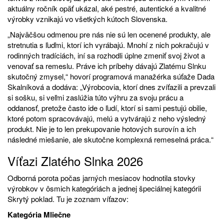
aktuálny ročník opäť ukázal, aké pestré, autentické a kvalitné
výrobky vznikajú vo všetkých kútoch Slovenska.
„Najväčšou odmenou pre nás nie sú len ocenené produkty, ale
stretnutia s ľuďmi, ktorí ich vyrábajú. Mnohí z nich pokračujú v
rodinných tradíciách, iní sa rozhodli úplne zmeniť svoj život a
venovať sa remeslu. Práve ich príbehy dávajú Zlatému Slnku
skutočný zmysel,“ hovorí programová manažérka súťaže Dada
Skalníková a dodáva: „Výrobcovia, ktorí dnes zvíťazili a prevzali
si sošku, si veľmi zaslúžia túto výhru za svoju prácu a
oddanosť, pretože často ide o ľudí, ktorí si sami pestujú obilie,
ktoré potom spracovávajú, melú a vytvárajú z neho výsledný
produkt. Nie je to len prekupovanie hotových surovín a ich
následné miešanie, ale skutočne komplexná remeselná práca.“
Víťazi Zlatého Slnka 2026
Odborná porota počas jarných mesiacov hodnotila stovky
výrobkov v ôsmich kategóriách a jednej špeciálnej kategórii
Skrytý poklad. Tu je zoznam víťazov:
Kategória Mliečne