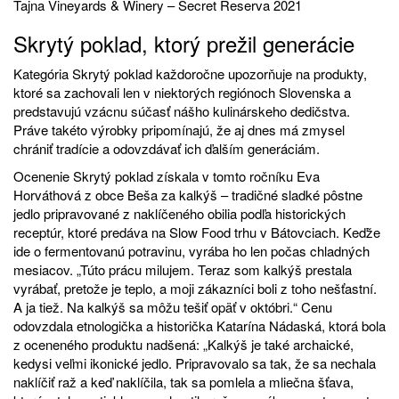
Tajna Vineyards & Winery – Secret Reserva 2021
Skrytý poklad, ktorý prežil generácie
Kategória Skrytý poklad každoročne upozorňuje na produkty,
ktoré sa zachovali len v niektorých regiónoch Slovenska a
predstavujú vzácnu súčasť nášho kulinárskeho dedičstva.
Práve takéto výrobky pripomínajú, že aj dnes má zmysel
chrániť tradície a odovzdávať ich ďalším generáciám.
Ocenenie Skrytý poklad získala v tomto ročníku Eva
Horváthová z obce Beša za kalkýš – tradičné sladké pôstne
jedlo pripravované z naklíčeného obilia podľa historických
receptúr, ktoré predáva na Slow Food trhu v Bátovciach. Keďže
ide o fermentovanú potravinu, vyrába ho len počas chladných
mesiacov. „Túto prácu milujem. Teraz som kalkýš prestala
vyrábať, pretože je teplo, a moji zákazníci boli z toho nešťastní.
A ja tiež. Na kalkýš sa môžu tešiť opäť v októbri.“ Cenu
odovzdala etnologička a historička Katarína Nádaská, ktorá bola
z oceneného produktu nadšená: „Kalkýš je také archaické,
kedysi veľmi ikonické jedlo. Pripravovalo sa tak, že sa nechala
naklíčiť raž a keď naklíčila, tak sa pomlela a mliečna šťava,