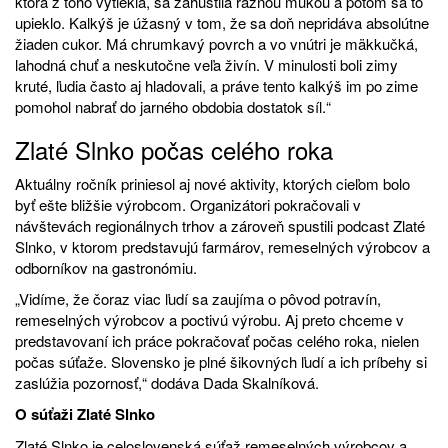
ktorá z toho vytiekla, sa zahustila ražnou múkou a potom sa to
upieklo. Kalkýš je úžasný v tom, že sa doň nepridáva absolútne
žiaden cukor. Má chrumkavý povrch a vo vnútri je mäkkučká,
lahodná chuť a neskutočne veľa živín. V minulosti boli zimy
kruté, ľudia často aj hladovali, a práve tento kalkýš im po zime
pomohol nabrať do jarného obdobia dostatok síl.“
Zlaté Slnko počas celého roka
Aktuálny ročník priniesol aj nové aktivity, ktorých cieľom bolo
byť ešte bližšie výrobcom. Organizátori pokračovali v
návštevách regionálnych trhov a zároveň spustili podcast Zlaté
Slnko, v ktorom predstavujú farmárov, remeselných výrobcov a
odborníkov na gastronómiu.
„Vidíme, že čoraz viac ľudí sa zaujíma o pôvod potravín,
remeselných výrobcov a poctivú výrobu. Aj preto chceme v
predstavovaní ich práce pokračovať počas celého roka, nielen
počas súťaže. Slovensko je plné šikovných ľudí a ich príbehy si
zaslúžia pozornosť,“ dodáva Dada Skalníková.
O súťaži Zlaté Slnko
Zlaté Slnko je celoslovenská súťaž remeselných výrobcov a