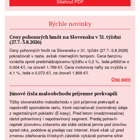
Stiahnuť PDF
Rýchle novinky
Ceny pohonných hmôt na Slovensku v 31. týždni
(27.7.-3.8.2026)
Ceny pohonných hmôt na Slovensku v 31. týždni (27.7.-3.8.2026)
pokračovali v raste, avšak miernejším tempom. Cena benzínu
vzrástla oproti predchádzajúcemu týždňu o 0,2 %, teda približne o
0,004 €/l, na úroveň 1,769 €/l. Cena motorovej nafty sa zvýšila o
4,1 %, teda o 0,072 €/l, na úroveň 1,809 €/l.
Čítaj dalej
Júnové čísla maloobchodu príjemne prekvapili
Tržby slovenského maloobchodu v júni príjemne prekvapili a
nepotvrdili spomalenie rastu, ktoré naznačovali (nominálne) údaje
z registračných pokladní (E-kasy). Pred letom (medzimesačne)
rástol potravinový i nepotravinový segment. Predaj potravín
napriek júnovému zotaveniu ale stále ostával jemne pod úrovňou
spred roka, podobne aj predaje cez internet, ktoré však už pred
zmenou zdaňovania čínskych zásielok vykázali pomerne silné