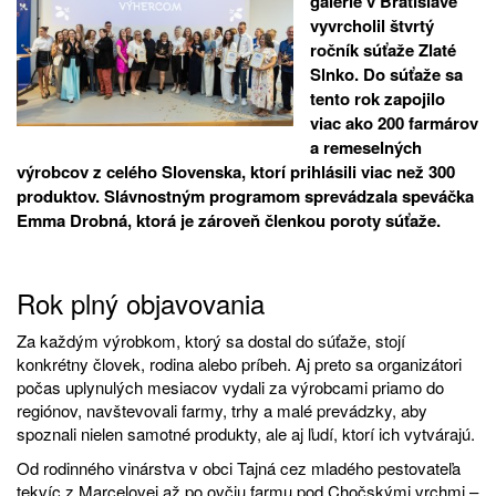
galérie v Bratislave
vyvrcholil štvrtý
ročník súťaže Zlaté
Slnko. Do súťaže sa
tento rok zapojilo
viac ako 200 farmárov
a remeselných
výrobcov z celého Slovenska, ktorí prihlásili viac než 300
produktov. Slávnostným programom sprevádzala speváčka
Emma Drobná, ktorá je zároveň členkou poroty súťaže.
Rok plný objavovania
Za každým výrobkom, ktorý sa dostal do súťaže, stojí
konkrétny človek, rodina alebo príbeh. Aj preto sa organizátori
počas uplynulých mesiacov vydali za výrobcami priamo do
regiónov, navštevovali farmy, trhy a malé prevádzky, aby
spoznali nielen samotné produkty, ale aj ľudí, ktorí ich vytvárajú.
Od rodinného vinárstva v obci Tajná cez mladého pestovateľa
tekvíc z Marcelovej až po ovčiu farmu pod Chočskými vrchmi –