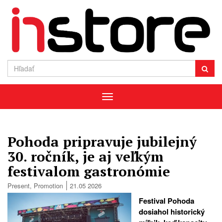
Menu
Pohoda pripravuje jubilejný
30. ročník, je aj veľkým
festivalom gastronómie
Present
,
Promotion
21.05 2026
Festival Pohoda
dosiahol historický