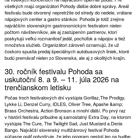
všetkých majú organizátori Pohody ďalšie dobré správy. Areál
festivalu bude otvorený nepretržite od stredy do nedele, vrátane
nápojových centier a gastro stánkov. Pohoda je totiž zrejme
najväčším slovenským gastronomickým festivalom nielen
počtom návštevníkov, ale aj zastúpením partnerov, ktorí
poskytujú veľkú rozmanitosť jedál, pochúťok a nápojov a tiež
množstva služieb. Organizátori zároveň oznamujú, že už
čoskoro spustia predaj špeciálnych autobusových liniek, ktoré
budú premávať nielen zo Slovenska, ale aj z okolitých krajín.
30. ročník festivalu Pohoda sa
uskutoční 8. a 9. – 11. júla 2026 na
trenčianskom letisku
Počas troch festivalových dní vystúpia Gorillaz,The Prodigy,
Lykke Li, Denzel Curry, IDLES, Oliver Tree, Apashe &amp;
Brass Orchestra, Action Bronson a mnohí ďalší. Po prvý raz
v histórii festivalu pribudne aj samostatný Extra Day, na ktorom
vystúpia The Cure, The Twilight Sad, Just Mustard a Denis
Bango. Najväčší slovenský multižánrový festival Pohoda
súčasne opäť potvrdzuje, že jeho program nestojí len na hudbe.