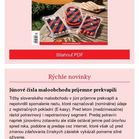
Stiahnuť PDF
Rýchle novinky
Júnové čísla maloobchodu príjemne prekvapili
Tržby slovenského maloobchodu v júni príjemne prekvapili a
nepotvrdili spomalenie rastu, ktoré naznačovali (nominálne) údaje
z registračných pokladní (E-kasy). Pred letom (medzimesačne)
rástol potravinový i nepotravinový segment. Predaj potravín
napriek júnovému zotaveniu ale stále ostával jemne pod úrovňou
spred roka, podobne aj predaje cez internet, ktoré však už pred
zmenou zdaňovania čínskych zásielok vykázali pomerne silné
oživenie.