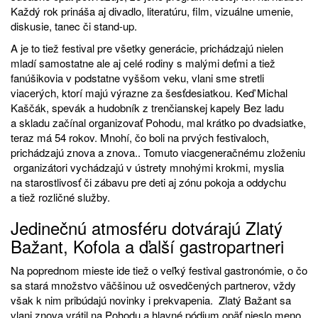
Každý rok prináša aj divadlo, literatúru, film, vizuálne umenie,
diskusie, tanec či stand-up.
A je to tiež festival pre všetky generácie, prichádzajú nielen
mladí samostatne ale aj celé rodiny s malými deťmi a tiež
fanúšikovia v podstatne vyššom veku, vlani sme stretli
viacerých, ktorí majú výrazne za šesťdesiatkou. Keď Michal
Kaščák, spevák a hudobník z trenčianskej kapely Bez ladu
a skladu začínal organizovať Pohodu, mal krátko po dvadsiatke,
teraz má 54 rokov. Mnohí, čo boli na prvých festivaloch,
prichádzajú znova a znova.. Tomuto viacgeneračnému zloženiu
organizátori vychádzajú v ústrety mnohými krokmi, myslia
na starostlivosť či zábavu pre deti aj zónu pokoja a oddychu
a tiež rozličné služby.
Jedinečnú atmosféru dotvárajú Zlatý
Bažant, Kofola a ďalší gastropartneri
Na poprednom mieste ide tiež o veľký festival gastronómie, o čo
sa stará množstvo väčšinou už osvedčených partnerov, vždy
však k nim pribúdajú novinky i prekvapenia. Zlatý Bažant sa
vlani znova vrátil na Pohodu a hlavné pódium opäť nieslo meno