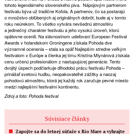
tohoto legendárneho slovenského piva. Nápojovým partnerom
festivalu býva už tradične Kofola. A partnerov, čo sa postarajú
o množstvo obľúbených aj originálnych dobrôt, bude aj v tomto
roku neúrekom. To všetko vytvára nevšednú atmosféru
a jedinečný charakter festivalu a jeho vysokú úroveň, ktorú
opätovne ocenili. Na slávnostnom udeľovaní European Festival
Awards v holandskom Groningene získala Pohoda dve
významné ocenenia – stala sa opäť Najlepším stredne veľkým
festivalom v Európe a členka jej tímu Kristína Mlynárová získala
cenu určenú profesionálom z nastupujúcej generácie. Tento
dvojitý úspech podčiarkuje dlhodobú prácu festivalu Pohoda –
prinášať svetovú hudbu, neopakovateľné zážitky a naozaj
pohodovú atmosféru, ktorá jej každý rok zaručuje pevné miesto
medzi najlepšími festivalmi kontinentu.
Zdroj a foto: Pohoda festival
Súvisiace články
Zapojte sa do letnej súťaže s Rio Mare a vyhrajte