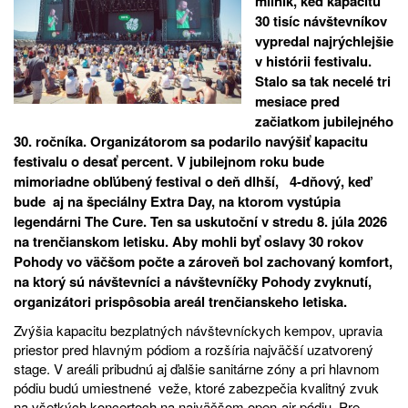
míľnik, keď kapacitu
30 tisíc návštevníkov
vypredal najrýchlejšie
v histórii festivalu.
Stalo sa tak necelé tri
mesiace pred
začiatkom jubilejného
30. ročníka. Organizátorom sa podarilo navýšiť kapacitu
festivalu o desať percent. V jubilejnom roku bude
mimoriadne obľúbený festival o deň dlhší, 4-dňový, keď
bude aj na špeciálny Extra Day, na ktorom vystúpia
legendárni The Cure. Ten sa uskutoční v stredu 8. júla 2026
na trenčianskom letisku. Aby mohli byť oslavy 30 rokov
Pohody vo väčšom počte a zároveň bol zachovaný komfort,
na ktorý sú návštevníci a návštevníčky Pohody zvyknutí,
organizátori prispôsobia areál trenčianskeho letiska.
Zvýšia kapacitu bezplatných návštevníckych kempov, upravia
priestor pred hlavným pódiom a rozšíria najväčší uzatvorený
stage. V areáli pribudnú aj ďalšie sanitárne zóny a pri hlavnom
pódiu budú umiestnené veže, ktoré zabezpečia kvalitný zvuk
na všetkých koncertoch na najväčšom open-air pódiu. Pre