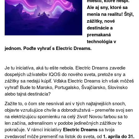
miesto, ktoré nespí.
Ale aj sny, ktoré sa
menia na realitu! Štýl,
zážitky, nové
destinácie a
premakaná
technológia v
jednom. Poďte vyhrať s Electric Dreams.
Je tu iniciatíva, aká tu ešte nebola. Electric Dreams zavedie
dospelých užívateľov IQOS do nového sveta, pretože sny a
zážitky sa nedajú kúpiť. Vďaka Electric Dreams ich však môžeš
vyhrať! Bude to Maroko, Portugalsko, Švajčiarsko, Slovinsko
alebo tajná destinácia?
Zažite to, o čom ste nesnívali ani v tých najtajnejších snoch,
objavte vzrušujúce chvíle a dobrodružstvá – premeňte svoj sen
na elektrizujúcu spomienku na celý život! Novou farbou sa to
len začína, adrenalínom v podobe jedinečných zážitkov to
pokračuje. V rámci iniciatívy
Electric Dreams
sa tvoja
zvedavosť môže premeniť na lístok do sveta, od
1. apríla do 31.