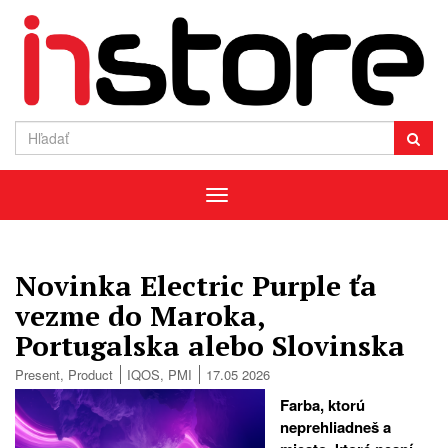
Menu
Novinka Electric Purple ťa
vezme do Maroka,
Portugalska alebo Slovinska
Present
,
Product
IQOS
,
PMI
17.05 2026
Farba, ktorú
neprehliadneš a