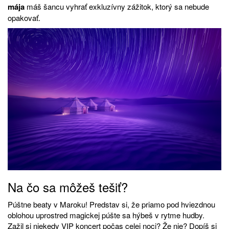
mája
máš šancu vyhrať exkluzívny zážitok, ktorý sa nebude
opakovať.
Na čo sa môžeš tešiť?
Púštne beaty v Maroku! Predstav si, že priamo pod hviezdnou
oblohou uprostred magickej púšte sa hýbeš v rytme hudby.
Zažil si niekedy VIP koncert počas celej noci? Že nie? Dopíš si