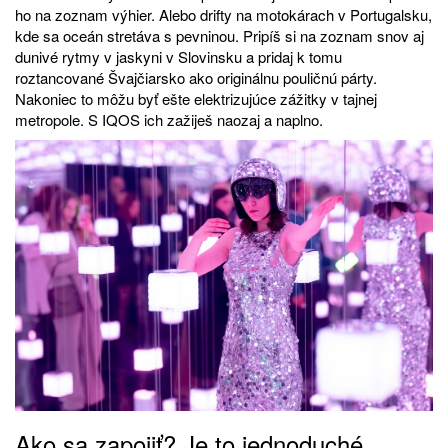
ho na zoznam výhier. Alebo drifty na motokárach v Portugalsku,
kde sa oceán stretáva s pevninou. Pripíš si na zoznam snov aj
dunivé rytmy v jaskyni v Slovinsku a pridaj k tomu
roztancované Švajčiarsko ako originálnu pouličnú párty.
Nakoniec to môžu byť ešte elektrizujúce zážitky v tajnej
metropole. S IQOS ich zažiješ naozaj a naplno.
Ako sa zapojiť? Je to jednoduché