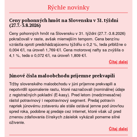
Rýchle novinky
Ceny pohonných hmôt na Slovensku v 31. týždni
(27.7.-3.8.2026)
Ceny pohonných hmôt na Slovensku v 31. týždni (27.7.-3.8.2026)
pokračovali v raste, avšak miernejším tempom. Cena benzínu
vzrástla oproti predchádzajúcemu týždňu o 0,2 %, teda približne o
0,004 €/l, na úroveň 1,769 €/l. Cena motorovej nafty sa zvýšila o
4,1 %, teda o 0,072 €/l, na úroveň 1,809 €/l.
Čítaj dalej
Júnové čísla maloobchodu príjemne prekvapili
Tržby slovenského maloobchodu v júni príjemne prekvapili a
nepotvrdili spomalenie rastu, ktoré naznačovali (nominálne) údaje
z registračných pokladní (E-kasy). Pred letom (medzimesačne)
rástol potravinový i nepotravinový segment. Predaj potravín
napriek júnovému zotaveniu ale stále ostával jemne pod úrovňou
spred roka, podobne aj predaje cez internet, ktoré však už pred
zmenou zdaňovania čínskych zásielok vykázali pomerne silné
oživenie.
Čítaj dalej