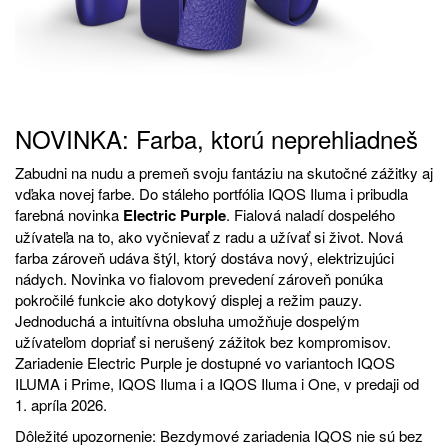
NOVINKA: Farba, ktorú neprehliadneš
Zabudni na nudu a premeň svoju fantáziu na skutočné zážitky aj
vďaka novej farbe. Do stáleho portfólia IQOS Iluma i pribudla
farebná novinka
Electric Purple
. Fialová naladí dospelého
užívateľa na to, ako vyčnievať z radu a užívať si život. Nová
farba zároveň udáva štýl, ktorý dostáva nový, elektrizujúci
nádych. Novinka vo fialovom prevedení zároveň ponúka
pokročilé funkcie ako dotykový displej a režim pauzy.
Jednoduchá a intuitívna obsluha umožňuje dospelým
užívateľom dopriať si nerušený zážitok bez kompromisov.
Zariadenie Electric Purple je dostupné vo variantoch IQOS
ILUMA i Prime, IQOS Iluma i a IQOS Iluma i One, v predaji od
1. apríla 2026.
Dôležité upozornenie: Bezdymové zariadenia IQOS nie sú bez