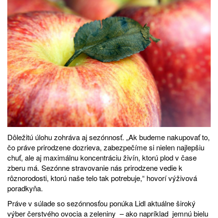
Dôležitú úlohu zohráva aj sezónnosť. „Ak budeme nakupovať to,
čo práve prirodzene dozrieva, zabezpečíme si nielen najlepšiu
chuť, ale aj maximálnu koncentráciu živín, ktorú plod v čase
zberu má. Sezónne stravovanie nás prirodzene vedie k
rôznorodosti, ktorú naše telo tak potrebuje,“ hovorí výživová
poradkyňa.
Práve v súlade so sezónnosťou ponúka Lidl aktuálne široký
výber čerstvého ovocia a zeleniny – ako napríklad jemnú bielu