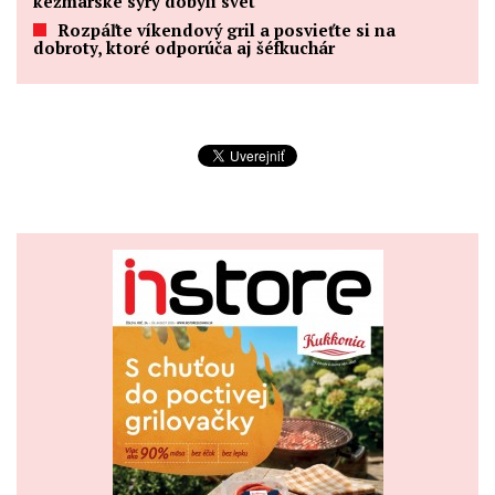
kežmarské syry dobyli svet
Rozpáľte víkendový gril a posvieťte si na
dobroty, ktoré odporúča aj šéfkuchár