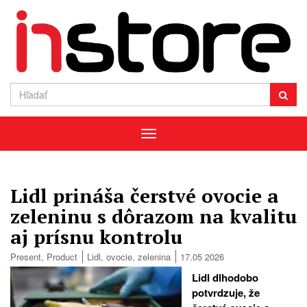
Menu
Lidl prináša čerstvé ovocie a
zeleninu s dôrazom na kvalitu
aj prísnu kontrolu
Present
,
Product
Lidl
,
ovocie
,
zelenina
17.05 2026
Lidl dlhodobo
potvrdzuje, že