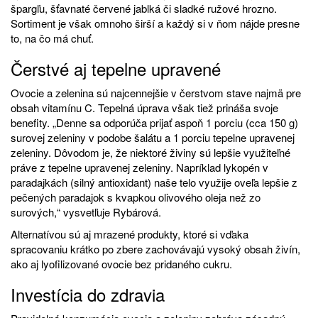
špargľu, šťavnaté červené jablká či sladké ružové hrozno.
Sortiment je však omnoho širší a každý si v ňom nájde presne
to, na čo má chuť.
Čerstvé aj tepelne upravené
Ovocie a zelenina sú najcennejšie v čerstvom stave najmä pre
obsah vitamínu C. Tepelná úprava však tiež prináša svoje
benefity. „Denne sa odporúča prijať aspoň 1 porciu (cca 150 g)
surovej zeleniny v podobe šalátu a 1 porciu tepelne upravenej
zeleniny. Dôvodom je, že niektoré živiny sú lepšie využiteľné
práve z tepelne upravenej zeleniny. Napríklad lykopén v
paradajkách (silný antioxidant) naše telo využije oveľa lepšie z
pečených paradajok s kvapkou olivového oleja než zo
surových,“ vysvetľuje Rybárová.
Alternatívou sú aj mrazené produkty, ktoré si vďaka
spracovaniu krátko po zbere zachovávajú vysoký obsah živín,
ako aj lyofilizované ovocie bez pridaného cukru.
Investícia do zdravia