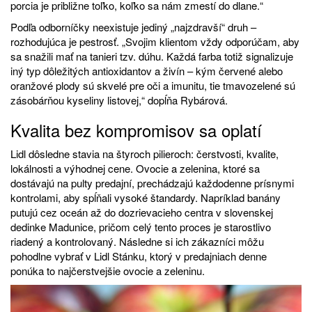
porcia je približne toľko, koľko sa nám zmestí do dlane.“
Podľa odborníčky neexistuje jediný „najzdravší“ druh –
rozhodujúca je pestrosť. „Svojim klientom vždy odporúčam, aby
sa snažili mať na tanieri tzv. dúhu. Každá farba totiž signalizuje
iný typ dôležitých antioxidantov a živín – kým červené alebo
oranžové plody sú skvelé pre oči a imunitu, tie tmavozelené sú
zásobárňou kyseliny listovej,“ dopĺňa Rybárová.
Kvalita bez kompromisov sa oplatí
Lidl dôsledne stavia na štyroch pilieroch: čerstvosti, kvalite,
lokálnosti a výhodnej cene. Ovocie a zelenina, ktoré sa
dostávajú na pulty predajní, prechádzajú každodenne prísnymi
kontrolami, aby spĺňali vysoké štandardy. Napríklad banány
putujú cez oceán až do dozrievacieho centra v slovenskej
dedinke Madunice, pričom celý tento proces je starostlivo
riadený a kontrolovaný. Následne si ich zákazníci môžu
pohodlne vybrať v Lidl Stánku, ktorý v predajniach denne
ponúka to najčerstvejšie ovocie a zeleninu.