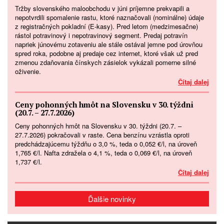
Tržby slovenského maloobchodu v júni príjemne prekvapili a
nepotvrdili spomalenie rastu, ktoré naznačovali (nominálne) údaje
z registračných pokladní (E-kasy). Pred letom (medzimesačne)
rástol potravinový i nepotravinový segment. Predaj potravín
napriek júnovému zotaveniu ale stále ostával jemne pod úrovňou
spred roka, podobne aj predaje cez internet, ktoré však už pred
zmenou zdaňovania čínskych zásielok vykázali pomerne silné
oživenie.
Čítaj dalej
Ceny pohonných hmôt na Slovensku v 30. týždni
(20.7. – 27.7.2026)
Ceny pohonných hmôt na Slovensku v 30. týždni (20.7. –
27.7.2026) pokračovali v raste. Cena benzínu vzrástla oproti
predchádzajúcemu týždňu o 3,0 %, teda o 0,052 €/l, na úroveň
1,765 €/l. Nafta zdražela o 4,1 %, teda o 0,069 €/l, na úroveň
1,737 €/l.
Čítaj dalej
Ďalšie novinky