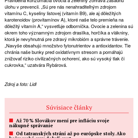
Pravidelná konzumácia ovocia a zeleniny zohráva zásadnú
úlohu v prevencii. „Sú pre nás nenahraditeľným zdrojom
vitamínu C, kyseliny listovej (vitamín B9), ale aj dôležitých
karotenoidov (provitamínov A), ktoré naše telo premieňa na
dôležitý vitamín A,“ vysvetľuje odborníčka. Ovocie a zelenina sú
okrem toho významným zdrojom draslíka, horčíka a vlákniny,
ktorá je nevyhnutná pre zdravý mikrobióm a správne trávenie.
„Navyše obsahujú množstvo fytonutrientov a antioxidantov. Tie
chránia naše bunky pred oxidatívnym stresom a pomáhajú
znižovať riziko civilizačných ochorení, ako sú vysoký tlak či
cukrovka,“ uzatvára Rybárová.
Zdroj a foto: Lidl
Súvisiace články
Až 70 % Slovákov mení pre infláciu svoje
nákupné správanie
Od tatranských strání až po európske stoly. Ako