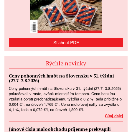
Stiahnuť PDF
Rýchle novinky
Ceny pohonných hmôt na Slovensku v 31. týždni
(27.7.-3.8.2026)
Ceny pohonných hmôt na Slovensku v 31. týždni (27.7.-3.8.2026)
pokračovali v raste, avšak miernejším tempom. Cena benzínu
vzrástla oproti predchádzajúcemu týždňu o 0,2 %, teda približne o
0,004 €/l, na úroveň 1,769 €/l. Cena motorovej nafty sa zvýšila o
4,1 %, teda o 0,072 €/l, na úroveň 1,809 €/l.
Čítaj dalej
Júnové čísla maloobchodu príjemne prekvapili