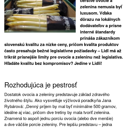
čerstvé ovocie a
zelenina nemusia byť
luxusom. Vďaka
dôrazu na lokálnych
dodávateľov a prísne
interné štandardy
prináša zákazníkom
slovenskú kvalitu za nízke ceny, pričom kvalita produktov
často presahuje bežné legislatívne požiadavky – Lidl má až
trikrát prísnejšie limity pre ovocie a zeleninu než legislatíva.
Hľadáte kvalitu bez kompromisov? Jedine v Lidli!
Rozhodujúca je pestrosť
Dostatok ovocia a zeleniny predstavuje základ zdravého
životného štýlu. Ako vysvetľuje výživová poradkyňa Jana
Rybárová: „Denný príjem by mal byť minimálne 500 gramov,
ideálne aj viac, pričom dve tretiny by mala tvoriť zelenina.
Znamená to aspoň jednu porciu ovocia (alebo dve menšie)
a dve väčšie porcie zeleniny. Pre lepšiu predstavu – jedna