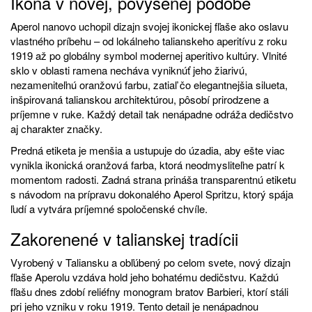
Ikona v novej, povýšenej podobe
Aperol nanovo uchopil dizajn svojej ikonickej fľaše ako oslavu
vlastného príbehu – od lokálneho talianskeho aperitívu z roku
1919 až po globálny symbol modernej aperitivo kultúry. Vlnité
sklo v oblasti ramena necháva vyniknúť jeho žiarivú,
nezameniteľnú oranžovú farbu, zatiaľ čo elegantnejšia silueta,
inšpirovaná talianskou architektúrou, pôsobí prirodzene a
príjemne v ruke. Každý detail tak nenápadne odráža dedičstvo
aj charakter značky.
Predná etiketa je menšia a ustupuje do úzadia, aby ešte viac
vynikla ikonická oranžová farba, ktorá neodmysliteľne patrí k
momentom radosti. Zadná strana prináša transparentnú etiketu
s návodom na prípravu dokonalého Aperol Spritzu, ktorý spája
ľudí a vytvára príjemné spoločenské chvíle.
Zakorenené v talianskej tradícii
Vyrobený v Taliansku a obľúbený po celom svete, nový dizajn
fľaše Aperolu vzdáva hold jeho bohatému dedičstvu. Každú
fľašu dnes zdobí reliéfny monogram bratov Barbieri, ktorí stáli
pri jeho vzniku v roku 1919. Tento detail je nenápadnou