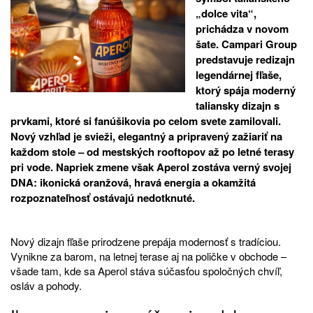
„dolce vita“,
prichádza v novom
šate. Campari Group
predstavuje redizajn
legendárnej fľaše,
ktorý spája moderný
taliansky dizajn s
prvkami, ktoré si fanúšikovia po celom svete zamilovali.
Nový vzhľad je svieži, elegantný a pripravený zažiariť na
každom stole – od mestských rooftopov až po letné terasy
pri vode. Napriek zmene však Aperol zostáva verný svojej
DNA: ikonická oranžová, hravá energia a okamžitá
rozpoznateľnosť ostávajú nedotknuté.
Nový dizajn fľaše prirodzene prepája modernosť s tradíciou.
Vynikne za barom, na letnej terase aj na poličke v obchode –
všade tam, kde sa Aperol stáva súčasťou spoločných chvíľ,
osláv a pohody.