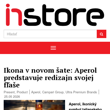
Menu
Ikona v novom šate: Aperol
predstavuje redizajn svojej
fľaše
Present
,
Product
Aperol
,
Campari Group
,
Ultra Premium Brands
25.05 2026
Aperol, ikonický
symbol talianskeho