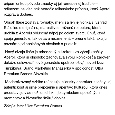
pripomienkou pôvodu značky aj jej remeselnej tradície –
odkazom na viac než storočie talianskeho príbehu, ktorý Aperol
rozpráva dodnes.
Obsah fľaše zostáva rovnaký, mení sa len jej vonkajší vzhľad.
Stále ide o originálnu, starostlivo stráženú receptúru, ktorá
urobila z Aperolu obľúbený nápoj po celom svete. Chuť, ktorá
spája generácie, tak ostáva nezmenená – presne taká, akú ju
poznáme pri spoločných chvíľach s priateľmi.
„Nový dizajn fľaše je prirodzeným krokom vo vývoji značky
Aperol, ktorá si dlhodobo zachováva svoju ikonickosť a zároveň
dokáže oslovovať nové generácie spotrebiteľov,“ hovorí
Lea
Turzíková
, Brand Marketing Manažérka v spoločnosti Ultra
Premium Brands Slovakia.
„Modernizovaný vzhľad reflektuje taliansky charakter značky, jej
autentickosť aj silné prepojenie s aperitivo kultúrou, ktorá dnes
predstavuje viac než len drink – je symbolom spoločných
momentov a životného štýlu,“ dopĺňa.
Zdroj a foto: Ultra Premium Brands