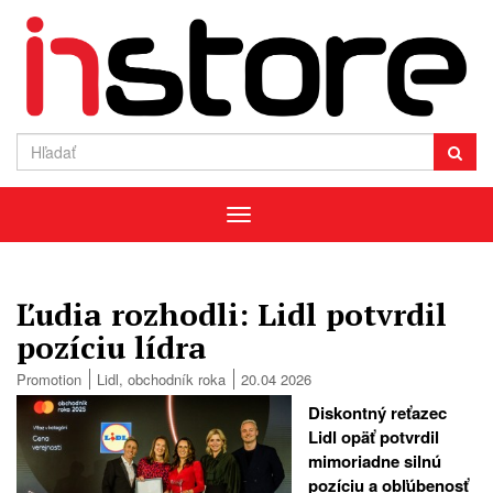
Menu
Ľudia rozhodli: Lidl potvrdil
pozíciu lídra
Promotion
Lidl
,
obchodník roka
20.04 2026
Diskontný reťazec
Lidl opäť potvrdil
mimoriadne silnú
pozíciu a obľúbenosť