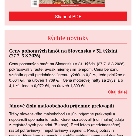
Stiahnuť PDF
Rýchle novinky
Ceny pohonných hmôt na Slovensku v 31. týždni
(27.7.-3.8.2026)
Ceny pohonných hmôt na Slovensku v 31. týždni (27.7.-3.8.2026)
pokračovali v raste, avšak miernejším tempom. Cena benzínu
vzrástla oproti predchádzajúcemu týždňu o 0,2 %, teda približne o
0,004 €/l, na úroveň 1,769 €/l. Cena motorovej nafty sa zvýšila o
4,1 %, teda o 0,072 €/l, na úroveň 1,809 €/l.
Čítaj dalej
Júnové čísla maloobchodu príjemne prekvapili
Tržby slovenského maloobchodu v júni príjemne prekvapili a
nepotvrdili spomalenie rastu, ktoré naznačovali (nominálne) údaje
z registračných pokladní (E-kasy). Pred letom (medzimesačne)
rástol potravinový i nepotravinový segment. Predaj potravín
napriek júnovému zotaveniu ale stále ostával jemne pod úrovňou