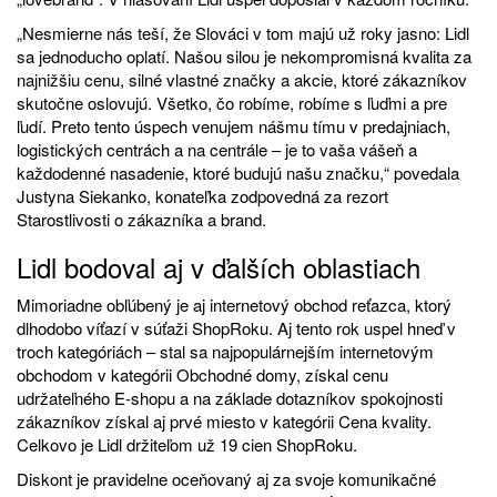
„Nesmierne nás teší, že Slováci v tom majú už roky jasno: Lidl
sa jednoducho oplatí. Našou silou je nekompromisná kvalita za
najnižšiu cenu, silné vlastné značky a akcie, ktoré zákazníkov
skutočne oslovujú. Všetko, čo robíme, robíme s ľuďmi a pre
ľudí. Preto tento úspech venujem nášmu tímu v predajniach,
logistických centrách a na centrále – je to vaša vášeň a
každodenné nasadenie, ktoré budujú našu značku,“ povedala
Justyna Siekanko, konateľka zodpovedná za rezort
Starostlivosti o zákazníka a brand.
Lidl bodoval aj v ďalších oblastiach
Mimoriadne obľúbený je aj internetový obchod reťazca, ktorý
dlhodobo víťazí v súťaži ShopRoku. Aj tento rok uspel hneď v
troch kategóriách – stal sa najpopulárnejším internetovým
obchodom v kategórii Obchodné domy, získal cenu
udržateľného E-shopu a na základe dotazníkov spokojnosti
zákazníkov získal aj prvé miesto v kategórii Cena kvality.
Celkovo je Lidl držiteľom už 19 cien ShopRoku.
Diskont je pravidelne oceňovaný aj za svoje komunikačné