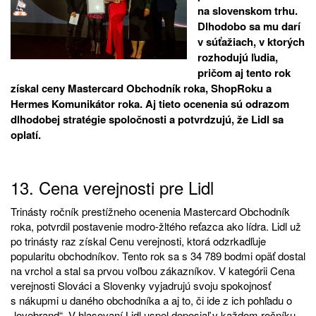
na slovenskom trhu.
Dlhodobo sa mu darí
v súťažiach, v ktorých
rozhodujú ľudia,
pričom aj tento rok
získal ceny Mastercard Obchodník roka, ShopRoku a
Hermes Komunikátor roka. Aj tieto ocenenia sú odrazom
dlhodobej stratégie spoločnosti a potvrdzujú, že Lidl sa
oplatí.
13. Cena verejnosti pre Lidl
Trinásty ročník prestížneho ocenenia Mastercard Obchodník
roka, potvrdil postavenie modro-žltého reťazca ako lídra. Lidl už
po trinásty raz získal Cenu verejnosti, ktorá odzrkadľuje
popularitu obchodníkov. Tento rok sa s 34 789 bodmi opäť dostal
na vrchol a stal sa prvou voľbou zákazníkov. V kategórii Cena
verejnosti Slováci a Slovenky vyjadrujú svoju spokojnosť
s nákupmi u daného obchodníka a aj to, či ide z ich pohľadu o
„lovebrand“. V hlasovaní Lidl uspel doposiaľ v každom ročníku.