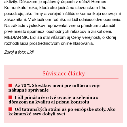
aktivity. Dôkazom je opätovný úspech v súťaži Hermes
Komunikátor roka, ktorá ako jediná na slovenskom trhu
posudzuje, ako firmy a verejné inštitúcie komunikujú so svojimi
zákazníkmi. V aktuálnom ročníku si Lidl odniesol dve ocenenia.
Na základe výsledkov reprezentatívneho prieskumu obsadil
prvé miesto spomedzi obchodných reťazcov a získal cenu
MEDIAN SK. Lidl sa stal víťazom aj Ceny verejnosti, o ktorej
rozhodli ľudia prostredníctvom online hlasovania.
Zdroj a foto: Lidl
Súvisiace články
Až 70 % Slovákov mení pre infláciu svoje
nákupné správanie
Lidl prináša čerstvé ovocie a zeleninu s
dôrazom na kvalitu aj prísnu kontrolu
Od tatranských strání až po európske stoly. Ako
kežmarské syry dobyli svet