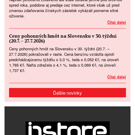
spred roka, podobne aj predaje cez internet, ktoré však už pred
zmenou zdaňovania čínskych zásielok vykázali pomerne silné
oživenie.
Čítaj dalej
Ceny pohonných hmôt na Slovensku v 30. týždni
(20.7. – 27.7.2026)
Ceny pohonných hmôt na Slovensku v 30. týždni (20.7. –
27.7.2026) pokračovali v raste. Cena benzínu vzrástla oproti
predchádzajúcemu týždňu o 3,0 %, teda o 0,052 €/l, na úroveň
1,765 €/l. Nafta zdražela o 4,1 %, teda o 0,069 €/l, na úroveň
1,737 €/l.
Čítaj dalej
Ďalšie novinky