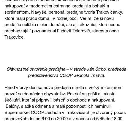
nakupovať v modernej priestrannej predajni s bohatým
sortimentom. Navyše, personál predajne tvoria Trakovičanky,
ktoré majú prácu doma, v rodnej obci. Verím, že si novú
predajňu obľúbia nielen domáci, ale aj zákazníci, ktorí obcou
prechádzajú,“ poznamenal Ľudovít Tolarovič, starosta obce
Trakovice.
Slávnostné otvorenie predajne – v strede Ján Štrbo, predseda
predstavenstva COOP Jednota Trnava.
Hneď v prvý deň sa nová predajňa stretla s veľkým záujmom
prevažne domácich obyvateľov. Pozrieť sa prišli aj miestni
škôlkári, ktorí si pripravili báseň o obchode a nakupovaní.
Balóny, sladká odmena a malé pozornosti ich neminuli.
Supermarket COOP Jednota v Trakoviciach je otvorený počas
pracovných dní od 6:00 do 20:00 a v sobotu od 6:45 do 18:00.