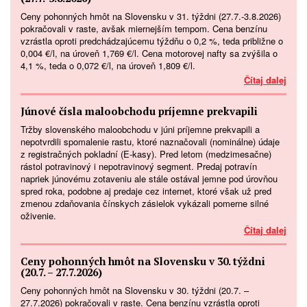
Ceny pohonných hmôt na Slovensku v 31. týždni (27.7.-3.8.2026)
pokračovali v raste, avšak miernejším tempom. Cena benzínu
vzrástla oproti predchádzajúcemu týždňu o 0,2 %, teda približne o
0,004 €/l, na úroveň 1,769 €/l. Cena motorovej nafty sa zvýšila o
4,1 %, teda o 0,072 €/l, na úroveň 1,809 €/l.
Čítaj dalej
Júnové čísla maloobchodu príjemne prekvapili
Tržby slovenského maloobchodu v júni príjemne prekvapili a
nepotvrdili spomalenie rastu, ktoré naznačovali (nominálne) údaje
z registračných pokladní (E-kasy). Pred letom (medzimesačne)
rástol potravinový i nepotravinový segment. Predaj potravín
napriek júnovému zotaveniu ale stále ostával jemne pod úrovňou
spred roka, podobne aj predaje cez internet, ktoré však už pred
zmenou zdaňovania čínskych zásielok vykázali pomerne silné
oživenie.
Čítaj dalej
Ceny pohonných hmôt na Slovensku v 30. týždni
(20.7. – 27.7.2026)
Ceny pohonných hmôt na Slovensku v 30. týždni (20.7. –
27.7.2026) pokračovali v raste. Cena benzínu vzrástla oproti