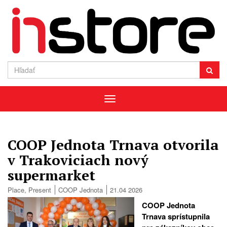
Menu
COOP Jednota Trnava otvorila
v Trakoviciach nový
supermarket
Place
,
Present
COOP Jednota
21.04 2026
COOP Jednota
Trnava sprístupnila