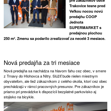
pre zákazníkov obce
Trakovice tesne pred
Veľkou nocou novú
predajňu COOP
Jednota
SUPERMARKET s
predajnou plochou
250 m². Zmenu sa podarilo zrealizovať za necelé 3 mesiace.
Nová predajňa za tri mesiace
Nová predajňa sa nachádza na hlavom ťahu cez obec, v smere
z Trnavy do Hlohovca a Nitry. Slúžiť bude nielen miestnym
obyvateľom, ale tiež zákazníkom z celého okolia, ktorí cez obec
prechádzajú v rámci pracovných presunov. Pre zákazníkov je
priamo pri prevádzke k dispozícii bezplatné parkovisko aj
stojisko na bicykle.