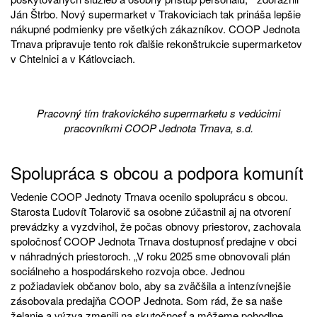
Ján Štrbo. Nový supermarket v Trakoviciach tak prináša lepšie
nákupné podmienky pre všetkých zákazníkov. COOP Jednota
Trnava pripravuje tento rok ďalšie rekonštrukcie supermarketov
v Chtelnici a v Kátlovciach.
Pracovný tím trakovického supermarketu s vedúcimi
pracovníkmi COOP Jednota Trnava, s.d.
Spolupráca s obcou a podpora komunít
Vedenie COOP Jednoty Trnava ocenilo spoluprácu s obcou.
Starosta Ľudovít Tolarovič sa osobne zúčastnil aj na otvorení
prevádzky a vyzdvihol, že počas obnovy priestorov, zachovala
spoločnosť COOP Jednota Trnava dostupnosť predajne v obci
v náhradných priestoroch. „V roku 2025 sme obnovovali plán
sociálneho a hospodárskeho rozvoja obce. Jednou
z požiadaviek občanov bolo, aby sa zväčšila a intenzívnejšie
zásobovala predajňa COOP Jednota. Som rád, že sa naše
želanie a výzva zmenili na skutočnosť a môžeme pohodlne