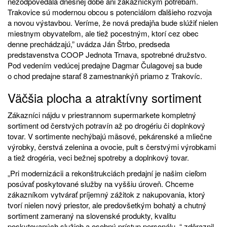
nezodpovedala dnešnej dobe ani zákazníckym potrebám.
Trakovice sú modernou obcou s potenciálom ďalšieho rozvoja
a novou výstavbou. Veríme, že nová predajňa bude slúžiť nielen
miestnym obyvateľom, ale tiež pocestným, ktorí cez obec
denne prechádzajú,” uvádza Ján Štrbo, predseda
predstavenstva COOP Jednota Trnava, spotrebné družstvo.
Pod vedením vedúcej predajne Dagmar Čulagovej sa bude
o chod predajne starať 8 zamestnankýň priamo z Trakovíc.
Väčšia plocha a atraktívny sortiment
Zákazníci nájdu v priestrannom supermarkete kompletný
sortiment od čerstvých potravín až po drogériu či doplnkový
tovar. V sortimente nechýbajú mäsové, pekárenské a mliečne
výrobky, čerstvá zelenina a ovocie, pult s čerstvými výrobkami
a tiež drogéria, veci bežnej spotreby a doplnkový tovar.
„Pri modernizácii a rekonštrukciách predajní je našim cieľom
posúvať poskytované služby na vyššiu úroveň. Chceme
zákazníkom vytvárať príjemný zážitok z nakupovania, ktorý
tvorí nielen nový priestor, ale predovšetkým bohatý a chutný
sortiment zameraný na slovenské produkty, kvalitu
poskytovaných služieb a osobný prístup personálu, “ zdôraznil