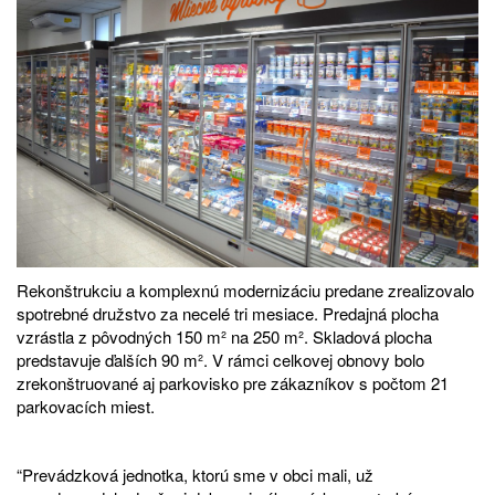
Rekonštrukciu a komplexnú modernizáciu predane zrealizovalo
spotrebné družstvo za necelé tri mesiace. Predajná plocha
vzrástla z pôvodných 150 m² na 250 m². Skladová plocha
predstavuje ďalších 90 m². V rámci celkovej obnovy bolo
zrekonštruované aj parkovisko pre zákazníkov s počtom 21
parkovacích miest.
“Prevádzková jednotka, ktorú sme v obci mali, už