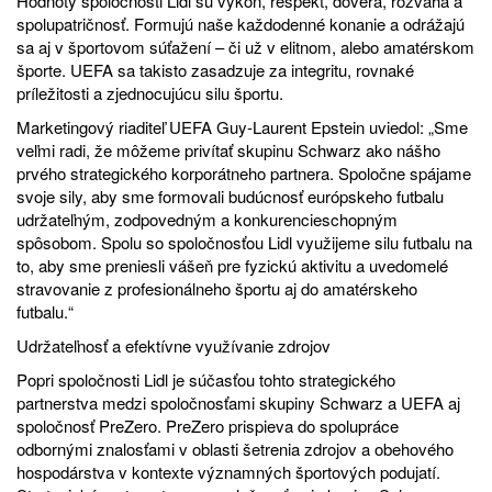
Hodnoty spoločnosti Lidl sú výkon, rešpekt, dôvera, rozvaha a
spolupatričnosť. Formujú naše každodenné konanie a odrážajú
sa aj v športovom súťažení – či už v elitnom, alebo amatérskom
športe. UEFA sa takisto zasadzuje za integritu, rovnaké
príležitosti a zjednocujúcu silu športu.
Marketingový riaditeľ UEFA Guy-Laurent Epstein uviedol: „Sme
veľmi radi, že môžeme privítať skupinu Schwarz ako nášho
prvého strategického korporátneho partnera. Spoločne spájame
svoje sily, aby sme formovali budúcnosť európskeho futbalu
udržateľným, zodpovedným a konkurencieschopným
spôsobom. Spolu so spoločnosťou Lidl využijeme silu futbalu na
to, aby sme preniesli vášeň pre fyzickú aktivitu a uvedomelé
stravovanie z profesionálneho športu aj do amatérskeho
futbalu.“
Udržateľnosť a efektívne využívanie zdrojov
Popri spoločnosti Lidl je súčasťou tohto strategického
partnerstva medzi spoločnosťami skupiny Schwarz a UEFA aj
spoločnosť PreZero. PreZero prispieva do spolupráce
odbornými znalosťami v oblasti šetrenia zdrojov a obehového
hospodárstva v kontexte významných športových podujatí.