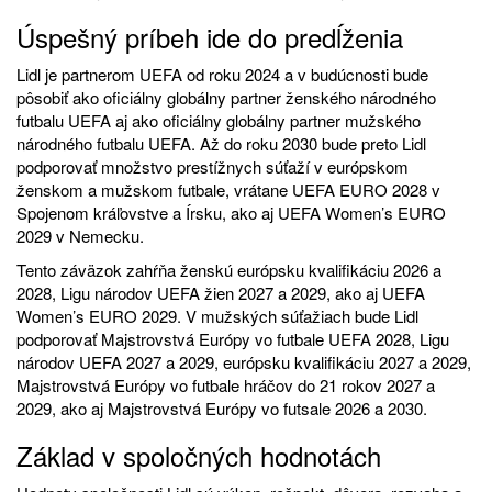
Úspešný príbeh ide do predĺženia
Lidl je partnerom UEFA od roku 2024 a v budúcnosti bude
pôsobiť ako oficiálny globálny partner ženského národného
futbalu UEFA aj ako oficiálny globálny partner mužského
národného futbalu UEFA. Až do roku 2030 bude preto Lidl
podporovať množstvo prestížnych súťaží v európskom
ženskom a mužskom futbale, vrátane UEFA EURO 2028 v
Spojenom kráľovstve a Írsku, ako aj UEFA Women’s EURO
2029 v Nemecku.
Tento záväzok zahŕňa ženskú európsku kvalifikáciu 2026 a
2028, Ligu národov UEFA žien 2027 a 2029, ako aj UEFA
Women’s EURO 2029. V mužských súťažiach bude Lidl
podporovať Majstrovstvá Európy vo futbale UEFA 2028, Ligu
národov UEFA 2027 a 2029, európsku kvalifikáciu 2027 a 2029,
Majstrovstvá Európy vo futbale hráčov do 21 rokov 2027 a
2029, ako aj Majstrovstvá Európy vo futsale 2026 a 2030.
Základ v spoločných hodnotách