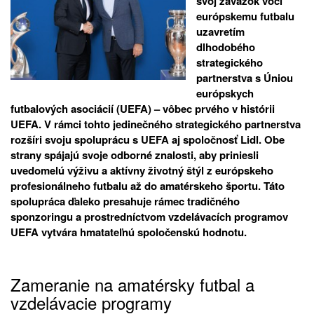
svoj záväzok voči
európskemu futbalu
uzavretím
dlhodobého
strategického
partnerstva s Úniou
európskych
futbalových asociácií (UEFA) – vôbec prvého v histórii
UEFA. V rámci tohto jedinečného strategického partnerstva
rozšíri svoju spoluprácu s UEFA aj spoločnosť Lidl. Obe
strany spájajú svoje odborné znalosti, aby priniesli
uvedomelú výživu a aktívny životný štýl z európskeho
profesionálneho futbalu až do amatérskeho športu. Táto
spolupráca ďaleko presahuje rámec tradičného
sponzoringu a prostredníctvom vzdelávacích programov
UEFA vytvára hmatateľnú spoločenskú hodnotu.
Zameranie na amatérsky futbal a
vzdelávacie programy