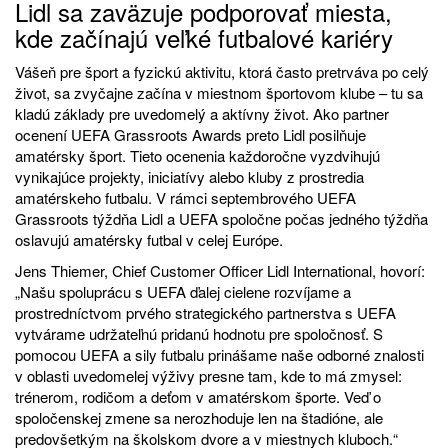
Lidl sa zaväzuje podporovať miesta,
kde začínajú veľké futbalové kariéry
Vášeň pre šport a fyzickú aktivitu, ktorá často pretrváva po celý
život, sa zvyčajne začína v miestnom športovom klube – tu sa
kladú základy pre uvedomelý a aktívny život. Ako partner
ocenení UEFA Grassroots Awards preto Lidl posilňuje
amatérsky šport. Tieto ocenenia každoročne vyzdvihujú
vynikajúce projekty, iniciatívy alebo kluby z prostredia
amatérskeho futbalu. V rámci septembrového UEFA
Grassroots týždňa Lidl a UEFA spoločne počas jedného týždňa
oslavujú amatérsky futbal v celej Európe.
Jens Thiemer, Chief Customer Officer Lidl International, hovorí:
„Našu spoluprácu s UEFA ďalej cielene rozvíjame a
prostredníctvom prvého strategického partnerstva s UEFA
vytvárame udržateľnú pridanú hodnotu pre spoločnosť. S
pomocou UEFA a sily futbalu prinášame naše odborné znalosti
v oblasti uvedomelej výživy presne tam, kde to má zmysel:
trénerom, rodičom a deťom v amatérskom športe. Veď o
spoločenskej zmene sa nerozhoduje len na štadióne, ale
predovšetkým na školskom dvore a v miestnych kluboch.“