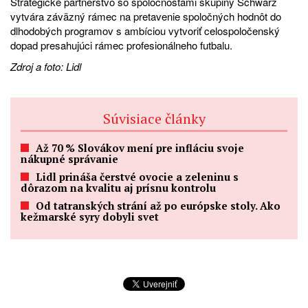
Strategické partnerstvo so spoločnosťami skupiny Schwarz
vytvára záväzný rámec na pretavenie spoločných hodnôt do
dlhodobých programov s ambíciou vytvoriť celospoločenský
dopad presahujúci rámec profesionálneho futbalu.
Zdroj a foto: Lidl
Súvisiace články
Až 70 % Slovákov mení pre infláciu svoje
nákupné správanie
Lidl prináša čerstvé ovocie a zeleninu s
dôrazom na kvalitu aj prísnu kontrolu
Od tatranských strání až po európske stoly. Ako
kežmarské syry dobyli svet