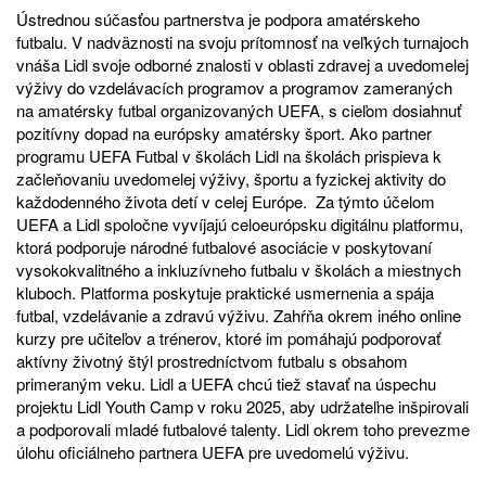
Ústrednou súčasťou partnerstva je podpora amatérskeho
futbalu. V nadväznosti na svoju prítomnosť na veľkých turnajoch
vnáša Lidl svoje odborné znalosti v oblasti zdravej a uvedomelej
výživy do vzdelávacích programov a programov zameraných
na amatérsky futbal organizovaných UEFA, s cieľom dosiahnuť
pozitívny dopad na európsky amatérsky šport. Ako partner
programu UEFA Futbal v školách Lidl na školách prispieva k
začleňovaniu uvedomelej výživy, športu a fyzickej aktivity do
každodenného života detí v celej Európe. Za týmto účelom
UEFA a Lidl spoločne vyvíjajú celoeurópsku digitálnu platformu,
ktorá podporuje národné futbalové asociácie v poskytovaní
vysokokvalitného a inkluzívneho futbalu v školách a miestnych
kluboch. Platforma poskytuje praktické usmernenia a spája
futbal, vzdelávanie a zdravú výživu. Zahŕňa okrem iného online
kurzy pre učiteľov a trénerov, ktoré im pomáhajú podporovať
aktívny životný štýl prostredníctvom futbalu s obsahom
primeraným veku. Lidl a UEFA chcú tiež stavať na úspechu
projektu Lidl Youth Camp v roku 2025, aby udržateľne inšpirovali
a podporovali mladé futbalové talenty. Lidl okrem toho prevezme
úlohu oficiálneho partnera UEFA pre uvedomelú výživu.