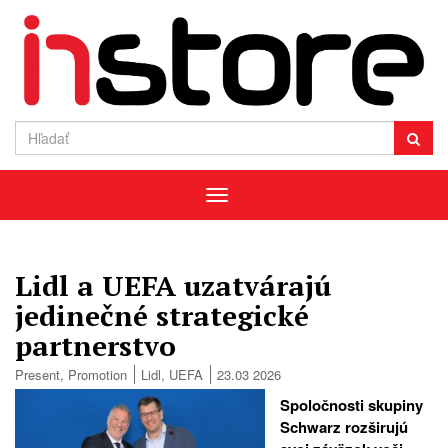
Menu
Lidl a UEFA uzatvárajú
jedinečné strategické
partnerstvo
Present
,
Promotion
Lidl
,
UEFA
23.03 2026
Spoločnosti skupiny
Schwarz rozširujú