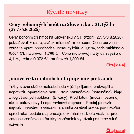
Rýchle novinky
Ceny pohonných hmôt na Slovensku v 31. týždni
(27.7.-3.8.2026)
Ceny pohonných hmôt na Slovensku v 31. týždni (27.7.-3.8.2026)
pokračovali v raste, avšak miernejším tempom. Cena benzínu
vzrástla oproti predchádzajúcemu týždňu o 0,2 %, teda približne o
0,004 €/l, na úroveň 1,769 €/l. Cena motorovej nafty sa zvýšila o
4,1 %, teda o 0,072 €/l, na úroveň 1,809 €/l.
Čítaj dalej
Júnové čísla maloobchodu príjemne prekvapili
Tržby slovenského maloobchodu v júni príjemne prekvapili a
nepotvrdili spomalenie rastu, ktoré naznačovali (nominálne) údaje
z registračných pokladní (E-kasy). Pred letom (medzimesačne)
rástol potravinový i nepotravinový segment. Predaj potravín
napriek júnovému zotaveniu ale stále ostával jemne pod úrovňou
spred roka, podobne aj predaje cez internet, ktoré však už pred
zmenou zdaňovania čínskych zásielok vykázali pomerne silné
oživenie.
Čítaj dalej