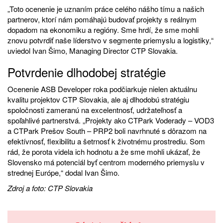
„Toto ocenenie je uznaním práce celého nášho tímu a našich
partnerov, ktorí nám pomáhajú budovať projekty s reálnym
dopadom na ekonomiku a regióny. Sme hrdí, že sme mohli
znovu potvrdiť naše líderstvo v segmente priemyslu a logistiky,“
uviedol Ivan Šimo, Managing Director CTP Slovakia.
Potvrdenie dlhodobej stratégie
Ocenenie ASB Developer roka podčiarkuje nielen aktuálnu
kvalitu projektov CTP Slovakia, ale aj dlhodobú stratégiu
spoločnosti zameranú na excelentnosť, udržateľnosť a
spoľahlivé partnerstvá. „Projekty ako CTPark Voderady – VOD3
a CTPark Prešov South – PRP2 boli navrhnuté s dôrazom na
efektívnosť, flexibilitu a šetrnosť k životnému prostrediu. Som
rád, že porota videla ich hodnotu a že sme mohli ukázať, že
Slovensko má potenciál byť centrom moderného priemyslu v
strednej Európe,“ dodal Ivan Šimo.
Zdroj a foto: CTP Slovakia