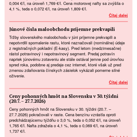
0,004 €/l, na úroveň 1,769 €/l. Cena motorovej nafty sa zvýšila o
4,1 %, teda o 0,072 €/l, na úroveň 1,809 €/l.
Čítaj dalej
Júnové čísla maloobchodu príjemne prekvapili
Tržby slovenského maloobchodu v júni príjemne prekvapili a
nepotvrdili spomalenie rastu, ktoré naznačovali (nominálne) údaje
z registračných pokladní (E-kasy). Pred letom (medzimesačne)
rástol potravinový i nepotravinový segment. Predaj potravín
napriek júnovému zotaveniu ale stále ostával jemne pod úrovňou
spred roka, podobne aj predaje cez internet, ktoré však už pred
zmenou zdaňovania čínskych zásielok vykázali pomerne silné
oživenie.
Čítaj dalej
Ceny pohonných hmôt na Slovensku v 30. týždni
(20.7. – 27.7.2026)
Ceny pohonných hmôt na Slovensku v 30. týždni (20.7. –
27.7.2026) pokračovali v raste. Cena benzínu vzrástla oproti
predchádzajúcemu týždňu o 3,0 %, teda o 0,052 €/l, na úroveň
1,765 €/l. Nafta zdražela o 4,1 %, teda o 0,069 €/l, na úroveň
1,737 €/l.