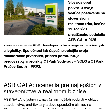
Slovakia opäť
potvrdila svoje
vedúce postavenie na
slovenskom
realitnom trhu, keď na
19. ročníku
prestížneho podujatia
ASB GALA 2025
získala ocenenie ASB Developer roka v segmente priemyslu
a logistiky. Spoločnosť tak úspešne obhájila svoje
minuloročné prvenstvo, pričom porotu zaujali
predovšetkým projekty CTPark Voderady – VOD3 a CTPark
Prešov South – PRP2.
ASB GALA: ocenenia pre najlepších v
stavebníctve a realitnom biznise
ASB GALA je jedným z najvýznamnejších podujatí v oblasti
stavebníctva, architektúry a developerského biznisu na