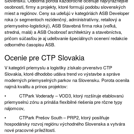
Slovensku. Odborná porota každoročne oceňuje najvýraznejšie
osobnosti, firmy a projekty, ktoré formujú podobu slovenských
miest a regiónov. Ceny sa udeľujú v kategóriách ASB Developer
roka (v segmentoch rezidenčný, administratívny, retailový a
priemyselno-logistický), ASB Stavebná firma roka (veľká,
stredná, malá) a ASB Osobnosť architektúry a stavebníctva,
pričom súčasťou je aj udeľovanie špeciálnych ocenení redakcie
odborného časopisu ASB.
Ocenie pre CTP Slovakia
V kategórii priemyslu a logistiky získalo prvenstvo CTP
Slovakia, ktoré dlhodobo udáva trend vo výstavbe a správe
moderných priemyselných parkov na Slovensku. Porota ocenila
najmä kvalitu a prínos projektov:
• CTPark Voderady – VOD3, ktorý rozširuje etablovanú
priemyselnú zónu a prináša flexibilné riešenia pre rôzne typy
nájomcov,
• CTPark Prešov South – PRP2, ktorý posilňuje
hospodársky rozvoj regiónu východného Slovenska a vytvára
nové pracovné príležitosti.