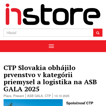
Menu
CTP Slovakia obhájilo
prvenstvo v kategórii
priemysel a logistika na ASB
GALA 2025
Place
,
Present
ASB GALA
,
CTP
13.10 2025
Spoločnosť CTP