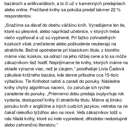
bazároch a antikvariátoch, a to či už v kamenných predajniach
alebo online. Prečítané knihy sa pokúša predať takmer 22 %
respondentov.
„Snažíme sa dávať do obehu väčšinu kníh. Vyraďujeme len tie,
ktoré sú plesnivé, alebo napríklad učebnice, v ktorých treba
niečo vyplňovať a už sú vyplnené. Pri ťažko zohnateľných
kúskoch však znečistenie alebo poškodenie neuberajú na
atraktivite. Bežné opotrebenie pri klasickom titule, z ktorého
máme viac kúskov, sa odrazí na jeho nižšej cene a to sa môže
zákazníkom tiež hodiť. Neprijímame tie knihy, ktorých máme na
sklade výrazne viac, než je záujem,“ poodhaľuje Lívia Čadová
zákulisie knižného bazára, kde denne pribudne cca 15-tisíc
výtlačkov. Tie Knihobot nafotí a zaradí do ponuky. Následne
knihy chytrý algoritmus nacení, čo zaručuje ich rýchle
zaradenie do ponuky. „Priemernú dobu predaja ovplyvňuje rok
vydania, dostupnosť knihy či atraktivita titulu. Máme aj širokú
ponuku kníh v angličtine a iných cudzích jazykov, netreba na ne
čakať niekoľko týždňov ako na nové. Veľa zákazníkov totiž u
nás hľadá knihy, ktoré sú inde vypredané, dlhodobo nedostupné
alebo zahraničnú literatúru.“