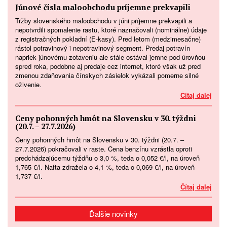
Júnové čísla maloobchodu príjemne prekvapili
Tržby slovenského maloobchodu v júni príjemne prekvapili a
nepotvrdili spomalenie rastu, ktoré naznačovali (nominálne) údaje
z registračných pokladní (E-kasy). Pred letom (medzimesačne)
rástol potravinový i nepotravinový segment. Predaj potravín
napriek júnovému zotaveniu ale stále ostával jemne pod úrovňou
spred roka, podobne aj predaje cez internet, ktoré však už pred
zmenou zdaňovania čínskych zásielok vykázali pomerne silné
oživenie.
Čítaj dalej
Ceny pohonných hmôt na Slovensku v 30. týždni
(20.7. – 27.7.2026)
Ceny pohonných hmôt na Slovensku v 30. týždni (20.7. –
27.7.2026) pokračovali v raste. Cena benzínu vzrástla oproti
predchádzajúcemu týždňu o 3,0 %, teda o 0,052 €/l, na úroveň
1,765 €/l. Nafta zdražela o 4,1 %, teda o 0,069 €/l, na úroveň
1,737 €/l.
Čítaj dalej
Ďalšie novinky