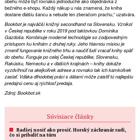
obehu môže byť rovnako jednoduché ako objednávka z
bežného e-shopu. Každý nákup u nás znamená, že kniha
dostane ďalšiu šancu a nebude len zberačom prachu,“ uzatvára.
Bookbot
je najväčší knižný secondhand na Slovensku. Vznikol
v Českej republike v roku 2019 pod taktovkou Dominika
Gazdoša. Kombinuje moderné technológie so zodpovedným
prístupom ku knihám z druhej ruky. Jeho hlavnou misiou je
zmeniť fungovanie knižného trhu a naučiť ľudí vracať knihy späť
do obehu. Funguje po celej Českej republike, Slovensku,
Rakúsku, Nemecku a v ďalších krajinách – knihy dokáže
vyzdvihnúť na akejkoľvek adrese a rovnako tak ich kamkoľvek
zaslať. Vďaka dlhodobej práci s dátami môže zaistiť tú najlepšiu
predajnú cenu aj rýchlosť predaja.
Zdroj:
Bookbot.sk
Súvisiace články
Radšej nosiť ako prosiť. Horský záchranár radí,
čo si pribaliť na túru