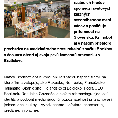
rastúcich hráčov
spomedzi svetových
knižných
secondhandov mení
názov a posilňuje
prítomnosť na
Slovensku. Knihobot
aj v našom priestore
prechádza na medzinárodne zrozumiteľnú značku Bookbot
a čoskoro otvorí aj svoju prvú kamennú prevádzku v
Bratislave.
Názov
Bookbot
lepšie komunikuje značku naprieč trhmi, na
ktoré firma vstupuje, ako Rakúsko, Nemecko, Francúzsko,
Taliansko, Španielsko, Holandsko či Belgicko. Podľa CEO
Bookbotu Dominika Gazdoša je cieľom rebrandingu zjednotiť
identitu a podporiť medzinárodnú rozpoznateľnosť pri zachovaní
jednoduchej služby – vyzdvihneme, nafotíme, naceníeme,
predáme, vyplatíme.