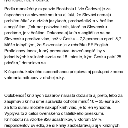
Podľa manažérky expanzie Bookbotu Lívie Čadovej je za
úspechom na slovenskom trhu aj fakt, že Slováci nemajú
problém čítať v cudzích jazykoch, predovšetkým v češtine
a angličtine. „Takmer polovica kníh, ktoré na Slovensku
predáme, je v češtine. Dokonca aj kníh v angličtine sa na
Slovensku predáva viac, než v Česku – 7,3 percenta oproti 5,7.
Môže to byť tým, že Slovensko je v rebríčku
EF English
Proficiency Index
, ktorý porovnáva úroveň angličtiny v
jednotlivých krajinách sveta na 18. mieste, kým Česku patrí 25.
priečka,“ domnieva sa.
K úspechu knižného secondhandu prispieva aj postupná zmena
vnímania nákupov z druhej ruky.
Obľúbenosť knižných bazárov narastá dozaista aj preto, lebo za
zaujímavú knihu sme spravidla ochotní minúť 10 – 25 eur a ak
za túto sumu môžete nakúpiť kníh viac, je to len výhodné.
Vyplýva to z celoslovenského čitateľského prieskumu
Knihobotu na vzorke 926 účastníkov, v ktorom 59 %
respondentov uviedlo, že si knihy zaobstarávajú aj v knižných