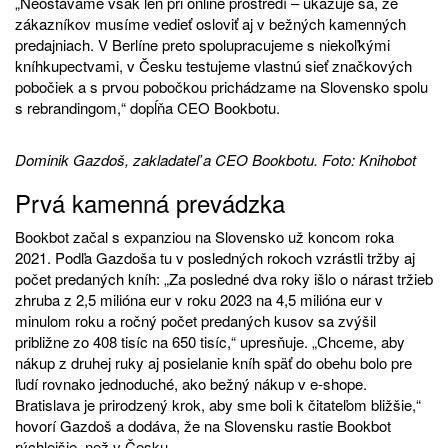
„Neostávame však len pri online prostredí – ukazuje sa, že
zákazníkov musíme vedieť osloviť aj v bežných kamenných
predajniach. V Berlíne preto spolupracujeme s niekoľkými
kníhkupectvami, v Česku testujeme vlastnú sieť značkových
pobočiek a s prvou pobočkou prichádzame na Slovensko spolu
s rebrandingom,“ dopĺňa CEO Bookbotu.
Dominik Gazdoš, zakladateľ a CEO Bookbotu. Foto: Knihobot
Prvá kamenná prevádzka
Bookbot začal s expanziou na Slovensko už koncom roka
2021. Podľa Gazdoša tu v posledných rokoch vzrástli tržby aj
počet predaných kníh: „Za posledné dva roky išlo o nárast tržieb
zhruba z 2,5 milióna eur v roku 2023 na 4,5 milióna eur v
minulom roku a ročný počet predaných kusov sa zvýšil
približne zo 408 tisíc na 650 tisíc,“ upresňuje. „Chceme, aby
nákup z druhej ruky aj posielanie kníh späť do obehu bolo pre
ľudí rovnako jednoduché, ako bežný nákup v e-shope.
Bratislava je prirodzený krok, aby sme boli k čitateľom bližšie,“
hovorí Gazdoš a dodáva, že na Slovensku rastie
Bookbot
rýchlejšie, než v Česku.