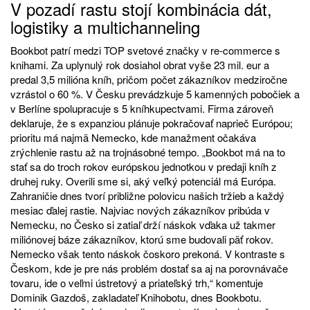
V pozadí rastu stojí kombinácia dát,
logistiky a multichanneling
Bookbot patrí medzi TOP svetové značky v re-commerce s
knihami. Za uplynulý rok dosiahol obrat vyše 23 mil. eur a
predal 3,5 milióna kníh, pričom počet zákazníkov medziročne
vzrástol o 60 %. V Česku prevádzkuje 5 kamenných pobočiek a
v Berlíne spolupracuje s 5 kníhkupectvami. Firma zároveň
deklaruje, že s expanziou plánuje pokračovať naprieč Európou;
prioritu má najmä Nemecko, kde manažment očakáva
zrýchlenie rastu až na trojnásobné tempo. „Bookbot má na to
stať sa do troch rokov európskou jednotkou v predaji kníh z
druhej ruky. Overili sme si, aký veľký potenciál má Európa.
Zahraničie dnes tvorí približne polovicu našich tržieb a každý
mesiac ďalej rastie. Najviac nových zákazníkov pribúda v
Nemecku, no Česko si zatiaľ drží náskok vďaka už takmer
miliónovej báze zákazníkov, ktorú sme budovali päť rokov.
Nemecko však tento náskok čoskoro prekoná. V kontraste s
Českom, kde je pre nás problém dostať sa aj na porovnávače
tovaru, ide o veľmi ústretový a priateľský trh,“ komentuje
Dominik Gazdoš, zakladateľ Knihobotu, dnes Bookbotu.