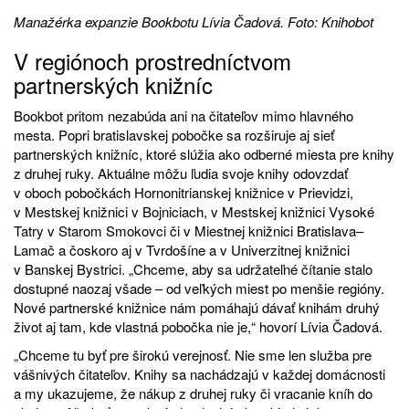
Manažérka expanzie Bookbotu Lívia Čadová. Foto: Knihobot
V regiónoch prostredníctvom
partnerských knižníc
Bookbot pritom nezabúda ani na čitateľov mimo hlavného
mesta. Popri bratislavskej pobočke sa rozširuje aj sieť
partnerských knižníc, ktoré slúžia ako odberné miesta pre knihy
z druhej ruky. Aktuálne môžu ľudia svoje knihy odovzdať
v oboch pobočkách Hornonitrianskej knižnice v Prievidzi,
v Mestskej knižnici v Bojniciach, v Mestskej knižnici Vysoké
Tatry v Starom Smokovci či v Miestnej knižnici Bratislava–
Lamač a čoskoro aj v Tvrdošíne a v Univerzitnej knižnici
v Banskej Bystrici. „Chceme, aby sa udržateľné čítanie stalo
dostupné naozaj všade – od veľkých miest po menšie regióny.
Nové partnerské knižnice nám pomáhajú dávať knihám druhý
život aj tam, kde vlastná pobočka nie je,“ hovorí Lívia Čadová.
„Chceme tu byť pre širokú verejnosť. Nie sme len služba pre
vášnivých čitateľov. Knihy sa nachádzajú v každej domácnosti
a my ukazujeme, že nákup z druhej ruky či vracanie kníh do