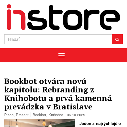
Menu
Bookbot otvára novú
kapitolu: Rebranding z
Knihobotu a prvá kamenná
prevádzka v Bratislave
Place
,
Present
Bookbot
,
Knihobot
06.10 2025
Jeden z najrýchlejšie