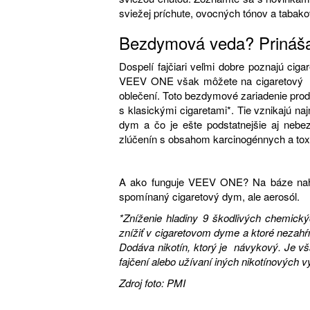
sviežej príchute, ovocných tónov a tabakove
Bezdymová veda? Prináša 
Dospelí fajčiari veľmi dobre poznajú cig
VEEV ONE však môžete na cigaretový dy
oblečení. Toto bezdymové zariadenie prod
s klasickými cigaretami*. Tie vznikajú na
dym a čo je ešte podstatnejšie aj neb
zlúčenín s obsahom karcinogénnych a toxi
A ako funguje VEEV ONE? Na báze nahrie
spomínaný cigaretový dym, ale aerosól.
*Zníženie hladiny 9 škodlivých chemický
znížiť v cigaretovom dyme a ktoré nezahŕň
Dodáva nikotín, ktorý je návykový. Je vša
fajčení alebo užívaní iných nikotínových v
Zdroj foto: PMI