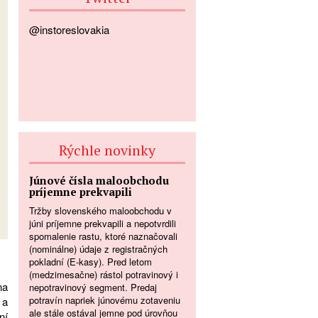
@instoreslovakia
Rýchle novinky
Júnové čísla maloobchodu
príjemne prekvapili
Tržby slovenského maloobchodu v
júni príjemne prekvapili a nepotvrdili
spomalenie rastu, ktoré naznačovali
(nominálne) údaje z registračných
pokladní (E-kasy). Pred letom
(medzimesačne) rástol potravinový i
na
nepotravinový segment. Predaj
potravín napriek júnovému zotaveniu
 a
ale stále ostával jemne pod úrovňou
ní