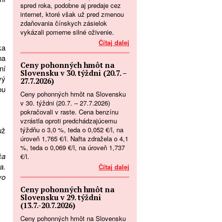
spred roka, podobne aj predaje cez
internet, ktoré však už pred zmenou
zdaňovania čínskych zásielok
vykázali pomerne silné oživenie.
Čítaj dalej
ka
na
Ceny pohonných hmôt na
ní
Slovensku v 30. týždni (20.7. –
vý
27.7.2026)
ou
Ceny pohonných hmôt na Slovensku
v 30. týždni (20.7. – 27.7.2026)
pokračovali v raste. Cena benzínu
vzrástla oproti predchádzajúcemu
týždňu o 3,0 %, teda o 0,052 €/l, na
už
úroveň 1,765 €/l. Nafta zdražela o 4,1
%, teda o 0,069 €/l, na úroveň 1,737
ča
€/l.
a.
Čítaj dalej
vo
Ceny pohonných hmôt na
Slovensku v 29. týždni
(13.7.-20.7.2026)
Ceny pohonných hmôt na Slovensku