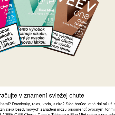
račujte v znamení sviežej chute
ninami? Dovolenky, relax, voda, slnko? Síce horúce letné dni sú už 
 užívatelia bezdymových zariadení môžu pripomenúť ovocnými tónmi
i. VEEV ONE Cherry, Classic Tobbaco a Blue Mint práve v prevede