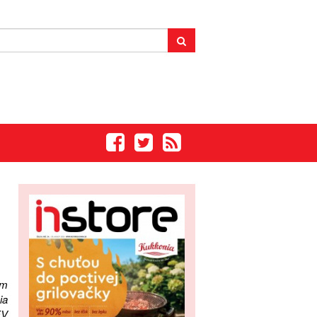
ám
ia
EV