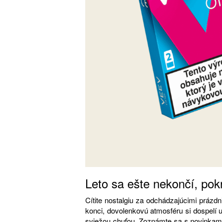
Leto sa ešte nekončí, pok
Cítite nostalgiu za odchádzajúcimi prázd
konci, dovolenkovú atmosféru si dospelí
sviežou chuťou. Zoznámte sa s novinkam