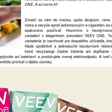
ONE. A sú rovno tri!
Zmestí sa vám do vrecka, upúta dizajnom, cena 
nízka a navyše oproti jednorazovým e-cigaretám sa 
opakovane používať. Hovoríme o bezdymov
zariadení v elegantnom prevedení VEEV ONE. To
zariadenie je navrhnuté pre dospelého užívateľa, kto
hľadá spoľahlivé a jednoduché bezdymové riešeni
ktoré nevyžaduje žiadne čistenie ani dopĺňanie 
neplytváte ani batériami a produkujete menej elektroodpadu. A keď 
fóliu príchutí o ďalšie novinky.