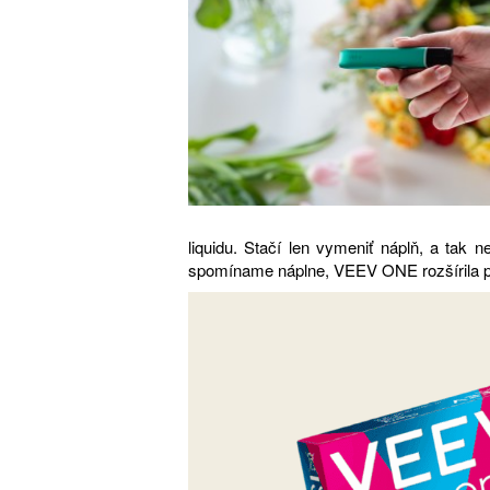
liquidu. Stačí len vymeniť náplň, a tak 
spomíname náplne, VEEV ONE rozšírila port