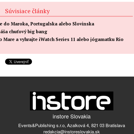
Súvisiace články
me do Maroka, Portugalska alebo Slovinska
náša chuťový big bang
io Mare a vyhrajte iWatch Series 11 alebo jógamatku Rio
instore Slovakia
Events&Publishing s.r.o, Azalková 4, 821 03 Bratislava
redakcia@instoreslovakia.sk