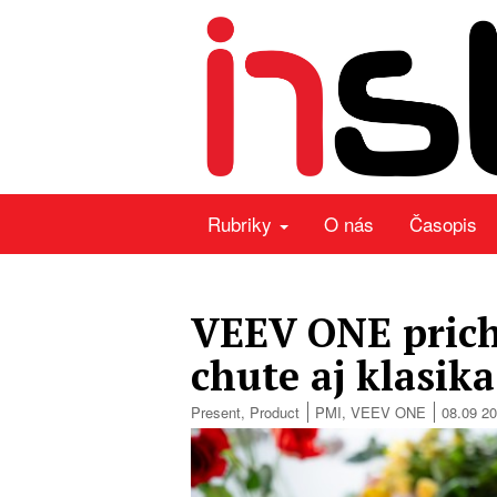
Rubriky
O nás
Časopis
VEEV ONE prich
chute aj klasika
Present
,
Product
PMI
,
VEEV ONE
08.09 2