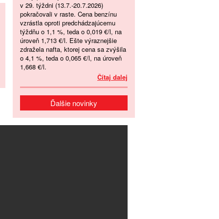
v 29. týždni (13.7.-20.7.2026)
pokračovali v raste. Cena benzínu
vzrástla oproti predchádzajúcemu
týždňu o 1,1 %, teda o 0,019 €/l, na
úroveň 1,713 €/l. Ešte výraznejšie
zdražela nafta, ktorej cena sa zvýšila
o 4,1 %, teda o 0,065 €/l, na úroveň
1,668 €/l.
Čítaj dalej
Ďalšie novinky