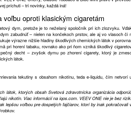
j príchuti – tri novinky, každá iná!
voľbu oproti klasickým cigaretám
aretový dym, pretože je to neželaný spoločník pri ich zlozvyku. Vďa
m zabudnúť – nielen na končekoch prstov, ale aj vo vlasoch či 
ukuje výrazne nižšie hladiny škodlivých chemických látok v porovna
jmä pri horení tabaku, rovnako ako pri ňom vzniká škodlivý cigareto
ezpečný decht – zvyšok dymu po zhorení cigarety, ktorý je zmes
ckých látok.
vania tekutiny s obsahom nikotínu, teda e-liquidu, čím netvorí 
ch látok, ktorých obsah Svetová zdravotnícka organizácia odporú
ajú nikotín. Viac informácií na iqos.com. VEEV ONE nie je bez rizik
k lepšou voľbou pre dospelých fajčiarov, ktorí by inak pokračovali 
ýrobkov.