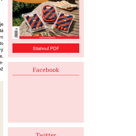
je
dá
om
to
Stiahnuť PDF
rý
e,
e-
už
Facebook
Twitter