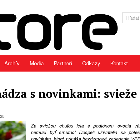
Archív
Media
Partneri
Odkazy
Kontakt
ádza s novinkami: svieže
025
Za sviežou chuťou leta s podtónom ovocia v
nemusí byť smutno! Dospelí užívatelia sa poteš
novinkám, ktoré prináša bezdymové zariadenie VE