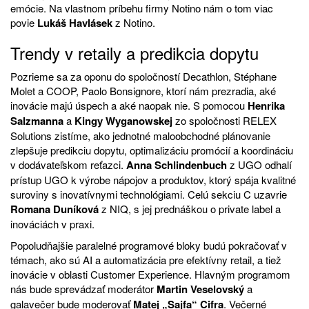
emócie. Na vlastnom príbehu firmy Notino nám o tom viac
povie
Lukáš Havlásek
z Notino.
Trendy v retaily a predikcia dopytu
Pozrieme sa za oponu do spoločností Decathlon, Stéphane
Molet a COOP, Paolo Bonsignore, ktorí nám prezradia, aké
inovácie majú úspech a aké naopak nie. S pomocou
Henrika
Salzmanna
a
Kingy Wyganowskej
zo spoločnosti RELEX
Solutions zistíme, ako jednotné maloobchodné plánovanie
zlepšuje predikciu dopytu, optimalizáciu promócií a koordináciu
v dodávateľskom reťazci.
Anna Schlindenbuch
z UGO odhalí
prístup UGO k výrobe nápojov a produktov, ktorý spája kvalitné
suroviny s inovatívnymi technológiami. Celú sekciu C uzavrie
Romana Duníková
z NIQ, s jej prednáškou o private label a
inováciách v praxi.
Popoludňajšie paralelné programové bloky budú pokračovať v
témach, ako sú AI a automatizácia pre efektívny retail, a tiež
inovácie v oblasti Customer Experience. Hlavným programom
nás bude sprevádzať moderátor
Martin Veselovský
a
galavečer bude moderovať
Matej „Sajfa“ Cifra
. Večerné