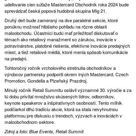
udeľovanie cien súťaže Mastercard Obchodník roka 2024 bude
sprevádzať česká popová hudobná skupina Mig 21.
Druhý deň bude zameraný na dve paralelné sekcie, ktoré
ponúknu možnosť hlbšieho pohľadu na rôzne oblasti
maloobchodu. Účastníci budú mať príležitosť diskutovať o
témach ako retailový manažment so zárukou, inovácie v
potravinárstve, platobné riešenia, efektívne inovácie predajných
miest, a tiež retailové médiá, ktoré menia spôsob komunikácie
na predajni.
Tohtoročný ročník vrcholového stretnutia obchodníkov a
výrobcov partnersky podporili okrem iných Mastercard, Czech
Promotion, Gondella a Plzeňský Prazdroj.
Minulý ročník Retail Summitu oslávil významné 30. výročie a za
tú dobu privítal množstvo skúsených lídrov, odborníkov,
keynote speakerov a inšpiratívnych osobností. Tento míľnik
podčiarkol dlhú tradíciu akcie, ktorá sa stala nevyhnutnou
platformou pre diskusiu o trendoch, výzvach a inováciách v
maloobchodnom sektore.
Zdroj a foto: Blue Events,
Retail Summit