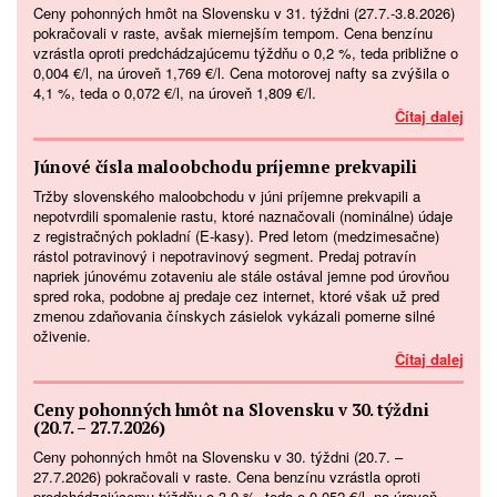
Ceny pohonných hmôt na Slovensku v 31. týždni (27.7.-3.8.2026)
pokračovali v raste, avšak miernejším tempom. Cena benzínu
vzrástla oproti predchádzajúcemu týždňu o 0,2 %, teda približne o
0,004 €/l, na úroveň 1,769 €/l. Cena motorovej nafty sa zvýšila o
4,1 %, teda o 0,072 €/l, na úroveň 1,809 €/l.
Čítaj dalej
Júnové čísla maloobchodu príjemne prekvapili
Tržby slovenského maloobchodu v júni príjemne prekvapili a
nepotvrdili spomalenie rastu, ktoré naznačovali (nominálne) údaje
z registračných pokladní (E-kasy). Pred letom (medzimesačne)
rástol potravinový i nepotravinový segment. Predaj potravín
napriek júnovému zotaveniu ale stále ostával jemne pod úrovňou
spred roka, podobne aj predaje cez internet, ktoré však už pred
zmenou zdaňovania čínskych zásielok vykázali pomerne silné
oživenie.
Čítaj dalej
Ceny pohonných hmôt na Slovensku v 30. týždni
(20.7. – 27.7.2026)
Ceny pohonných hmôt na Slovensku v 30. týždni (20.7. –
27.7.2026) pokračovali v raste. Cena benzínu vzrástla oproti
predchádzajúcemu týždňu o 3,0 %, teda o 0,052 €/l, na úroveň