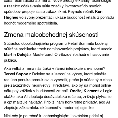
čaká retail zásadná zmena. Nové predajné kanály, technológie
a rastúce očakávania nútia značky investovať do nových
spôsobov prepojenia so zákazníkmi. Keynote rečník
Ken
Hughes
vo svojej prezentácii ukáže budúcnosť retailu z pohľadu
hodnôt moderného spotrebiteľa.
Zmena maloobchodnej skúsenosti
Súčasťou dopoludňajšieho programu Retail Summitu bude aj
súťažná prehliadka troch nominovaných projektov, ktoré uvedie
Martin Dolejš
z Mastercard. O víťazovi rozhodne hlasovanie
publika.
Aká veľká zmena nás čaká v rámci interakcie s e-shopmi?
Tervel Šopov
z Deloitte sa sústredí na výzvy, ktoré prináša
rastúca ponuka produktov, a vysvetlí, prečo je súčasný e-shop
pre zákazníkov neprívetivý. Predstaví, ako by sa mohol online
nákupný zážitok v budúcnosti zmeniť.
Ondřej Klement
z Logio
ukáže, ako AI zlepšuje dodávateľské reťazce, znižuje plytvanie
a optimalizuje náklady. Priblíži nám konkrétne príklady, ako AI
zlepšuje zákaznícku skúsenosť v modernej logistike.
Niekedy je potrebné k technologickým inováciám pridať aj