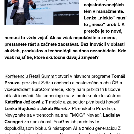
najskloňovanejších
tém v manažmente.
Lenže „niekto“ musí
to „niečo“ urobiť. A
pretože je to nové,
nemusí to vždy vyjsť. Ak sa však nepokúsite o zmenu,
prestanete rásť a začnete zaostávať. Bez inovácií v oblasti
služieb, produktov a technológií sa dnes nezaobídete. Kde
však nájsť tie, ktoré skutočne dávajú zmysel?
Konferenciu Retail Summit
otvorí v hlavnom programe
Tomáš
Prouza
, prezident Zväzu obchodu a cestovného ruchu ČR a
viceprezident EuroCommerce, ktorý nám priblíži tri kľúčové
oblasti inovácií. Na technológie sa v tomto kontexte sústredí
Kateřina Ježková
z T-mobile a za sektor piva budú hovoriť
Lenka Bojdová
a
Jakub Marek
z Plzeňského Prazdroja.
Nevyznáte sa v trendoch na trhu FMCG? Nevadí,
Ladislav
Csenger
i zo spoločnosti YouGov ich predstaví v
dopoludňajšom bloku. S nástupom AI a zrelou generáciou Z