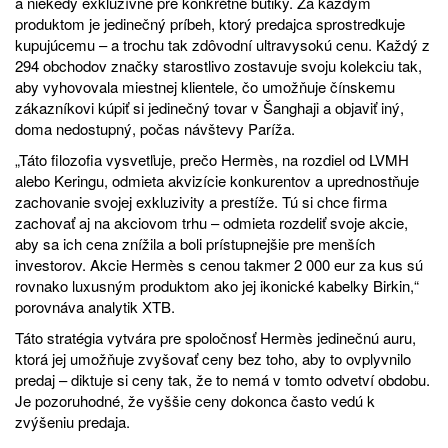
a niekedy exkluzívne pre konkrétne butiky. Za každým
produktom je jedinečný príbeh, ktorý predajca sprostredkuje
kupujúcemu – a trochu tak zdôvodní ultravysokú cenu. Každý z
294 obchodov značky starostlivo zostavuje svoju kolekciu tak,
aby vyhovovala miestnej klientele, čo umožňuje čínskemu
zákazníkovi kúpiť si jedinečný tovar v Šanghaji a objaviť iný,
doma nedostupný, počas návštevy Paríža.
„Táto filozofia vysvetľuje, prečo Hermès, na rozdiel od LVMH
alebo Keringu, odmieta akvizície konkurentov a uprednostňuje
zachovanie svojej exkluzivity a prestíže. Tú si chce firma
zachovať aj na akciovom trhu – odmieta rozdeliť svoje akcie,
aby sa ich cena znížila a boli prístupnejšie pre menších
investorov. Akcie Hermès s cenou takmer 2 000 eur za kus sú
rovnako luxusným produktom ako jej ikonické kabelky Birkin,“
porovnáva analytik XTB.
Táto stratégia vytvára pre spoločnosť Hermès jedinečnú auru,
ktorá jej umožňuje zvyšovať ceny bez toho, aby to ovplyvnilo
predaj – diktuje si ceny tak, že to nemá v tomto odvetví obdobu.
Je pozoruhodné, že vyššie ceny dokonca často vedú k
zvýšeniu predaja.