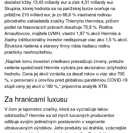
dosiahol tržby 13,43 miliardy eur a zisk 4,31 miliardy eur.
Skupina, ktorej hodnota sa na parížskej burze oceňuje na
približne 210 miliárd eur, je zo 66,6 % vlastnená rodinou
pôvodného zakladateľa značky Thierryho Hermèsa, pričom
podiel na hlasovacích právach dosahuje 75,9 %. Rodina
Arnaultovcov, majiteľa LVMH, vlastní 1,87 % akcií Hermès a
žiadny inštitucionálny investor nedisponuje viac ako 1,5 % akcií.
Štruktúra riadenia a stanovy firmy robia riadiacu rodinu
prakticky neohroziteľnou.
„Napriek tomu investori zriedkavo presadzujú zmeny, pretože
vedenie spoločnosti Hermès vytvára pre akcionárov úctyhodnú
hodnotu. Cena jej akcií vzrástla za desať rokov o viac ako 700
%, v porovnaní s úrovňou pred globálnou pandémiou COVID-19
stúpli ceny jej akcií o 180 %,“ pripomína analytik XTB.
Za hranicami luxusu
V čom je tajomstvo značky, ktorá sa vyznačuje takou
odolnosťou? Hermès sa od iných luxusných producentov
odlišuje svojím jedinečným postavením v segmente
ultraluxusných výrobkov. Jeho produkty sú drahšie, vzácnejšie