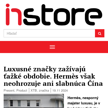
Menu
Luxusné značky zažívajú
ťažké obdobie. Hermès však
neohrozuje ani slabnúca Čína
Present
,
Product
XTB
,
značka
19.11 2024
Hermès, nesporný
majster luxusu, je v