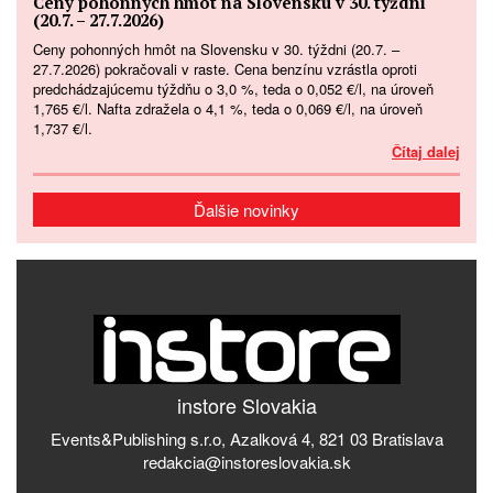
Ceny pohonných hmôt na Slovensku v 30. týždni
(20.7. – 27.7.2026)
Ceny pohonných hmôt na Slovensku v 30. týždni (20.7. –
27.7.2026) pokračovali v raste. Cena benzínu vzrástla oproti
predchádzajúcemu týždňu o 3,0 %, teda o 0,052 €/l, na úroveň
1,765 €/l. Nafta zdražela o 4,1 %, teda o 0,069 €/l, na úroveň
1,737 €/l.
Čítaj dalej
Ďalšie novinky
instore Slovakia
Events&Publishing s.r.o, Azalková 4, 821 03 Bratislava
redakcia@instoreslovakia.sk