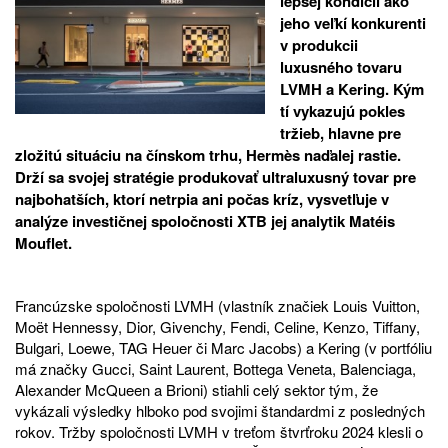
lepšej kondícii ako
jeho veľkí konkurenti
v produkcii
luxusného tovaru
LVMH a Kering. Kým
tí vykazujú pokles
tržieb, hlavne pre
zložitú situáciu na čínskom trhu, Hermès naďalej rastie.
Drží sa svojej stratégie produkovať ultraluxusný tovar pre
najbohatších, ktorí netrpia ani počas kríz, vysvetľuje v
analýze investičnej spoločnosti XTB jej analytik Matéis
Mouflet.
Francúzske spoločnosti LVMH (vlastník značiek Louis Vuitton,
Moët Hennessy, Dior, Givenchy, Fendi, Celine, Kenzo, Tiffany,
Bulgari, Loewe, TAG Heuer či Marc Jacobs) a Kering (v portfóliu
má značky Gucci, Saint Laurent, Bottega Veneta, Balenciaga,
Alexander McQueen a Brioni) stiahli celý sektor tým, že
vykázali výsledky hlboko pod svojimi štandardmi z posledných
rokov. Tržby spoločnosti LVMH v treťom štvrťroku 2024 klesli o