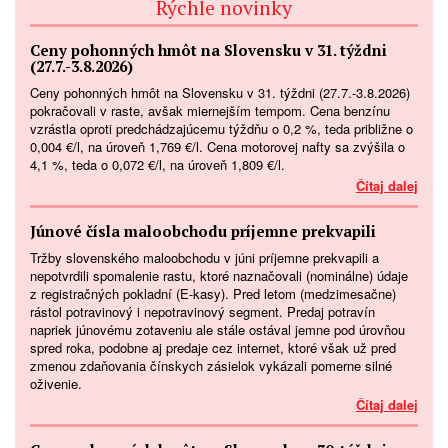
Rýchle novinky
Ceny pohonných hmôt na Slovensku v 31. týždni
(27.7.-3.8.2026)
Ceny pohonných hmôt na Slovensku v 31. týždni (27.7.-3.8.2026)
pokračovali v raste, avšak miernejším tempom. Cena benzínu
vzrástla oproti predchádzajúcemu týždňu o 0,2 %, teda približne o
0,004 €/l, na úroveň 1,769 €/l. Cena motorovej nafty sa zvýšila o
4,1 %, teda o 0,072 €/l, na úroveň 1,809 €/l.
Čítaj dalej
Júnové čísla maloobchodu príjemne prekvapili
Tržby slovenského maloobchodu v júni príjemne prekvapili a
nepotvrdili spomalenie rastu, ktoré naznačovali (nominálne) údaje
z registračných pokladní (E-kasy). Pred letom (medzimesačne)
rástol potravinový i nepotravinový segment. Predaj potravín
napriek júnovému zotaveniu ale stále ostával jemne pod úrovňou
spred roka, podobne aj predaje cez internet, ktoré však už pred
zmenou zdaňovania čínskych zásielok vykázali pomerne silné
oživenie.
Čítaj dalej