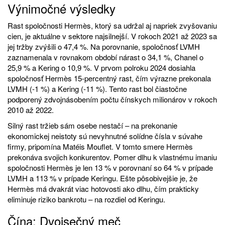
Výnimočné výsledky
Rast spoločnosti Hermès, ktorý sa udržal aj napriek zvyšovaniu
cien, je aktuálne v sektore najsilnejší. V rokoch 2021 až 2023 sa
jej tržby zvýšili o 47,4 %. Na porovnanie, spoločnosť LVMH
zaznamenala v rovnakom období nárast o 34,1 %, Chanel o
25,9 % a Kering o 10,9 %. V prvom polroku 2024 dosiahla
spoločnosť Hermès 15-percentný rast, čím výrazne prekonala
LVMH (-1 %) a Kering (-11 %). Tento rast bol čiastočne
podporený zdvojnásobením počtu čínskych milionárov v rokoch
2010 až 2022.
Silný rast tržieb sám osebe nestačí – na prekonanie
ekonomickej neistoty sú nevyhnutné solídne čísla v súvahe
firmy, pripomína Matéis Mouflet. V tomto smere Hermès
prekonáva svojich konkurentov. Pomer dlhu k vlastnému imaniu
spoločnosti Hermès je len 13 % v porovnaní so 64 % v prípade
LVMH a 113 % v prípade Keringu. Ešte pôsobivejšie je, že
Hermès má dvakrát viac hotovosti ako dlhu, čím prakticky
eliminuje riziko bankrotu – na rozdiel od Keringu.
Čína: Dvojsečný meč