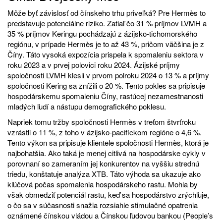
Môže byť závislosť od čínskeho trhu priveľká? Pre Hermès to
predstavuje potenciálne riziko. Zatiaľ čo 31 % príjmov LVMH a
35 % príjmov Keringu pochádzajú z ázijsko-tichomorského
regiónu, v prípade Hermès je to až 43 %, pričom väčšina je z
Číny. Táto vysoká expozícia prispela k spomaleniu sektora v
roku 2023 a v prvej polovici roku 2024. Ázijské príjmy
spoločnosti LVMH klesli v prvom polroku 2024 o 13 % a príjmy
spoločnosti Kering sa znížili o 20 %. Tento pokles sa pripisuje
hospodárskemu spomaleniu Číny, rastúcej nezamestnanosti
mladých ľudí a nástupu demografického poklesu.
Napriek tomu tržby spoločnosti Hermès v treťom štvrťroku
vzrástli o 11 %, z toho v ázijsko-pacifickom regióne o 4,6 %.
Tento výkon sa pripisuje klientele spoločnosti Hermès, ktorá je
najbohatšia. Ako taká je menej citlivá na hospodárske cykly v
porovnaní so zameraním jej konkurentov na vyššiu strednú
triedu, konštatuje analýza XTB. Táto výhoda sa ukazuje ako
kľúčová počas spomalenia hospodárskeho rastu. Mohla by
však obmedziť potenciál rastu, keď sa hospodárstvo zrýchľuje,
o čo sa v súčasnosti snažia rozsiahle stimulačné opatrenia
oznámené čínskou vládou a Čínskou ľudovou bankou (People’s