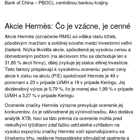
Bank of China – PBOC), centrálnou bankou krajiny.
Akcie Hermès: Čo je vzácne, je cenné
Akcie Hermès (označenie RMS) sú vďaka rastu tržieb,
pôsobivým maržiam a solídnej súvahe medzi investormi veľmi
žiadané. Nízka likvidita akcie, spôsobená jej vysokou cenou a
obmedzeným počtom (na akciovom trhu sa obchoduje len s
31,85 % akcií firmy), ďalej zvyšuje jej status elitnej investície.
Tieto faktory prispievajú k vysokému oceneniu: pomer ceny
akcie k zisku na akciu (P/E) spoločnosti Hermès je 49 v
porovnaní s 23 v prípade LVMH a 19 v prípade Keringu. Jej
dividendový výnos je 0,79 %, čo je menej ako 1,99 % v prípade
LVMH a 3,27 % v prípade Keringu.
Ocenenie značky Hermès výrazne prevyšuje ocenenie jej
konkurentov, čo je odôvodnené jej výnimočnosťou. Ako dodáva
analytik XTB, hoci sa táto prémia za ocenenie mohla pred
niekoľkými týždňami zdať ťažko udržateľná vzhľadom na
vysokú expozíciu značky Hermès voči spomaľujúcemu sa
čínskemu trhu, nedávne hospodárske stimulačné opatrenia a