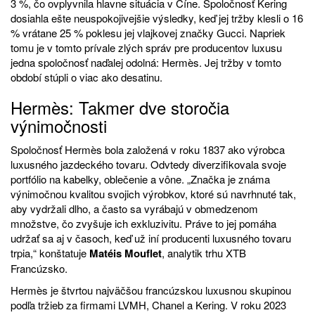
3 %, čo ovplyvnila hlavne situácia v Číne. Spoločnosť Kering
dosiahla ešte neuspokojivejšie výsledky, keď jej tržby klesli o 16
% vrátane 25 % poklesu jej vlajkovej značky Gucci. Napriek
tomu je v tomto prívale zlých správ pre producentov luxusu
jedna spoločnosť naďalej odolná: Hermès. Jej tržby v tomto
období stúpli o viac ako desatinu.
Hermès: Takmer dve storočia
výnimočnosti
Spoločnosť Hermès bola založená v roku 1837 ako výrobca
luxusného jazdeckého tovaru. Odvtedy diverzifikovala svoje
portfólio na kabelky, oblečenie a vône. „Značka je známa
výnimočnou kvalitou svojich výrobkov, ktoré sú navrhnuté tak,
aby vydržali dlho, a často sa vyrábajú v obmedzenom
množstve, čo zvyšuje ich exkluzivitu. Práve to jej pomáha
udržať sa aj v časoch, keď už iní producenti luxusného tovaru
trpia,“ konštatuje
Matéis Mouflet
, analytik trhu XTB
Francúzsko.
Hermès je štvrtou najväčšou francúzskou luxusnou skupinou
podľa tržieb za firmami LVMH, Chanel a Kering. V roku 2023