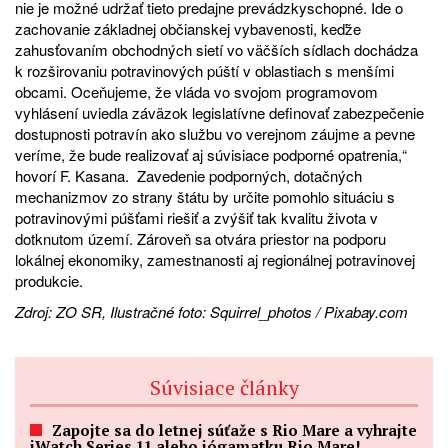
nie je možné udržať tieto predajne prevádzkyschopné. Ide o
zachovanie základnej občianskej vybavenosti, keďže
zahusťovaním obchodných sietí vo väčších sídlach dochádza
k rozširovaniu potravinových púští v oblastiach s menšími
obcami. Oceňujeme, že vláda vo svojom programovom
vyhlásení uviedla záväzok legislatívne definovať zabezpečenie
dostupnosti potravín ako službu vo verejnom záujme a pevne
veríme, že bude realizovať aj súvisiace podporné opatrenia,“
hovorí F. Kasana. Zavedenie podporných, dotačných
mechanizmov zo strany štátu by určite pomohlo situáciu s
potravinovými púšťami riešiť a zvýšiť tak kvalitu života v
dotknutom území. Zároveň sa otvára priestor na podporu
lokálnej ekonomiky, zamestnanosti aj regionálnej potravinovej
produkcie.
Zdroj: ZO SR, Ilustračné foto: Squirrel_photos / Pixabay.com
Súvisiace články
Zapojte sa do letnej súťaže s Rio Mare a vyhrajte
iWatch Series 11 alebo jógamatku Rio Mare!