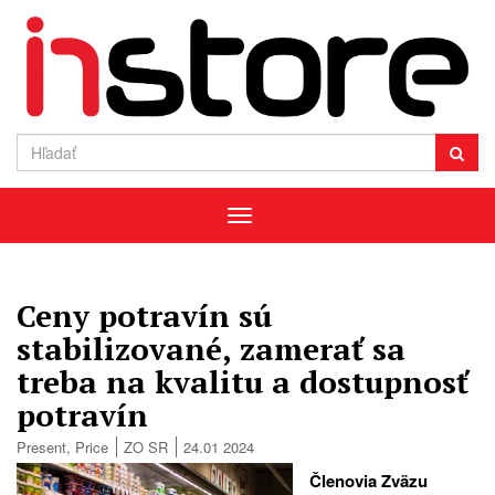
Menu
Ceny potravín sú
stabilizované, zamerať sa
treba na kvalitu a dostupnosť
potravín
Present
,
Price
ZO SR
24.01 2024
Členovia Zväzu