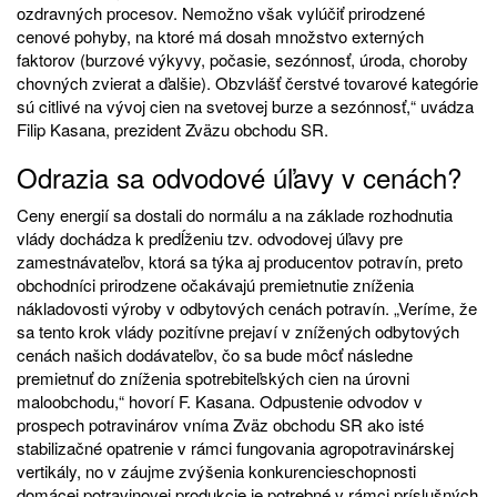
ozdravných procesov. Nemožno však vylúčiť prirodzené
cenové pohyby, na ktoré má dosah množstvo externých
faktorov (burzové výkyvy, počasie, sezónnosť, úroda, choroby
chovných zvierat a ďalšie). Obzvlášť čerstvé tovarové kategórie
sú citlivé na vývoj cien na svetovej burze a sezónnosť,“ uvádza
Filip Kasana, prezident Zväzu obchodu SR.
Odrazia sa odvodové úľavy v cenách?
Ceny energií sa dostali do normálu a na základe rozhodnutia
vlády dochádza k predĺženiu tzv. odvodovej úľavy pre
zamestnávateľov, ktorá sa týka aj producentov potravín, preto
obchodníci prirodzene očakávajú premietnutie zníženia
nákladovosti výroby v odbytových cenách potravín. „Veríme, že
sa tento krok vlády pozitívne prejaví v znížených odbytových
cenách našich dodávateľov, čo sa bude môcť následne
premietnuť do zníženia spotrebiteľských cien na úrovni
maloobchodu,“ hovorí F. Kasana. Odpustenie odvodov v
prospech potravinárov vníma Zväz obchodu SR ako isté
stabilizačné opatrenie v rámci fungovania agropotravinárskej
vertikály, no v záujme zvýšenia konkurencieschopnosti
domácej potravinovej produkcie je potrebné v rámci príslušných