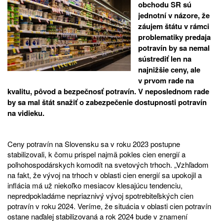
obchodu SR sú
jednotní v názore, že
záujem štátu v rámci
problematiky predaja
potravín by sa nemal
sústrediť len na
najnižšie ceny, ale
v prvom rade na
kvalitu, pôvod a bezpečnosť potravín. V neposlednom rade
by sa mal štát snažiť o zabezpečenie dostupnosti potravín
na vidieku.
Ceny potravín na Slovensku sa v roku 2023 postupne
stabilizovali, k čomu prispel najmä pokles cien energií a
poľnohospodárskych komodít na svetových trhoch. „Vzhľadom
na fakt, že vývoj na trhoch v oblasti cien energií sa upokojil a
inflácia má už niekoľko mesiacov klesajúcu tendenciu,
nepredpokladáme nepriaznivý vývoj spotrebiteľských cien
potravín v roku 2024. Veríme, že situácia v oblasti cien potravín
ostane naďalej stabilizovaná a rok 2024 bude v znamení