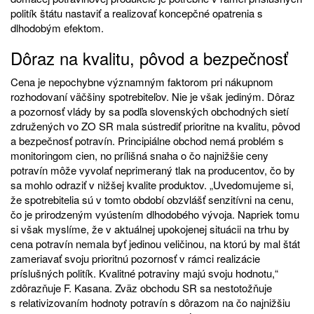
politík štátu nastaviť a realizovať koncepčné opatrenia s
dlhodobým efektom.
Dôraz na kvalitu, pôvod a bezpečnosť
Cena je nepochybne významným faktorom pri nákupnom
rozhodovaní väčšiny spotrebiteľov. Nie je však jediným. Dôraz
a pozornosť vlády by sa podľa slovenských obchodných sietí
združených vo ZO SR mala sústrediť prioritne na kvalitu, pôvod
a bezpečnosť potravín. Principiálne obchod nemá problém s
monitoringom cien, no prílišná snaha o čo najnižšie ceny
potravín môže vyvolať neprimeraný tlak na producentov, čo by
sa mohlo odraziť v nižšej kvalite produktov. „Uvedomujeme si,
že spotrebitelia sú v tomto období obzvlášť senzitívni na cenu,
čo je prirodzeným vyústením dlhodobého vývoja. Napriek tomu
si však myslíme, že v aktuálnej upokojenej situácii na trhu by
cena potravín nemala byť jedinou veličinou, na ktorú by mal štát
zameriavať svoju prioritnú pozornosť v rámci realizácie
príslušných politík. Kvalitné potraviny majú svoju hodnotu,“
zdôrazňuje F. Kasana. Zväz obchodu SR sa nestotožňuje
s relativizovaním hodnoty potravín s dôrazom na čo najnižšiu