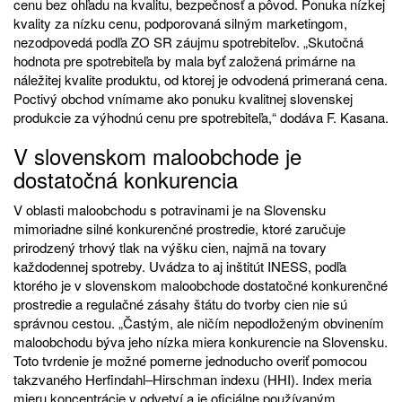
cenu bez ohľadu na kvalitu, bezpečnosť a pôvod. Ponuka nízkej
kvality za nízku cenu, podporovaná silným marketingom,
nezodpovedá podľa ZO SR záujmu spotrebiteľov. „Skutočná
hodnota pre spotrebiteľa by mala byť založená primárne na
náležitej kvalite produktu, od ktorej je odvodená primeraná cena.
Poctivý obchod vnímame ako ponuku kvalitnej slovenskej
produkcie za výhodnú cenu pre spotrebiteľa,“ dodáva F. Kasana.
V slovenskom maloobchode je
dostatočná konkurencia
V oblasti maloobchodu s potravinami je na Slovensku
mimoriadne silné konkurenčné prostredie, ktoré zaručuje
prirodzený trhový tlak na výšku cien, najmä na tovary
každodennej spotreby. Uvádza to aj inštitút INESS, podľa
ktorého je v slovenskom maloobchode dostatočné konkurenčné
prostredie a regulačné zásahy štátu do tvorby cien nie sú
správnou cestou. „Častým, ale ničím nepodloženým obvinením
maloobchodu býva jeho nízka miera konkurencie na Slovensku.
Toto tvrdenie je možné pomerne jednoducho overiť pomocou
takzvaného Herfindahl–Hirschman indexu (HHI). Index meria
mieru koncentrácie v odvetví a je oficiálne používaným