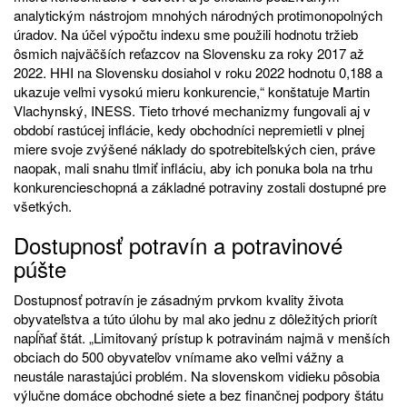
analytickým nástrojom mnohých národných protimonopolných
úradov. Na účel výpočtu indexu sme použili hodnotu tržieb
ôsmich najväčších reťazcov na Slovensku za roky 2017 až
2022. HHI na Slovensku dosiahol v roku 2022 hodnotu 0,188 a
ukazuje veľmi vysokú mieru konkurencie,“ konštatuje Martin
Vlachynský, INESS. Tieto trhové mechanizmy fungovali aj v
období rastúcej inflácie, kedy obchodníci nepremietli v plnej
miere svoje zvýšené náklady do spotrebiteľských cien, práve
naopak, mali snahu tlmiť infláciu, aby ich ponuka bola na trhu
konkurencieschopná a základné potraviny zostali dostupné pre
všetkých.
Dostupnosť potravín a potravinové
púšte
Dostupnosť potravín je zásadným prvkom kvality života
obyvateľstva a túto úlohu by mal ako jednu z dôležitých priorít
napĺňať štát. „Limitovaný prístup k potravinám najmä v menších
obciach do 500 obyvateľov vnímame ako veľmi vážny a
neustále narastajúci problém. Na slovenskom vidieku pôsobia
výlučne domáce obchodné siete a bez finančnej podpory štátu