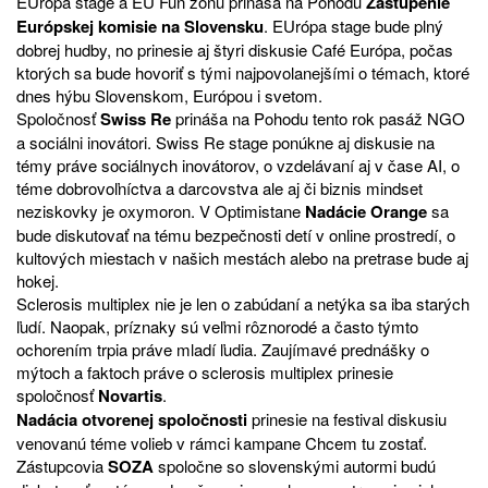
EUrópa stage a EÚ Fun zónu prináša na Pohodu
Zastúpenie
Európskej komisie na Slovensku
. EUrópa stage bude plný
dobrej hudby, no prinesie aj štyri diskusie Café Európa, počas
ktorých sa bude hovoriť s tými najpovolanejšími o témach, ktoré
dnes hýbu Slovenskom, Európou i svetom.
Spoločnosť
Swiss Re
prináša na Pohodu tento rok pasáž NGO
a sociálni inovátori. Swiss Re stage ponúkne aj diskusie na
témy práve sociálnych inovátorov, o vzdelávaní aj v čase AI, o
téme dobrovoľníctva a darcovstva ale aj či biznis mindset
neziskovky je oxymoron. V Optimistane
Nadácie Orange
sa
bude diskutovať na tému bezpečnosti detí v online prostredí, o
kultových miestach v našich mestách alebo na pretrase bude aj
hokej.
Sclerosis multiplex nie je len o zabúdaní a netýka sa iba starých
ľudí. Naopak, príznaky sú veľmi rôznorodé a často týmto
ochorením trpia práve mladí ľudia. Zaujímavé prednášky o
mýtoch a faktoch práve o sclerosis multiplex prinesie
spoločnosť
Novartis
.
Nadácia otvorenej spoločnosti
prinesie na festival diskusiu
venovanú téme volieb v rámci kampane Chcem tu zostať.
Zástupcovia
SOZA
spoločne so slovenskými autormi budú