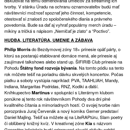
diskutovať na tému odmeňovania umelcov za streaming ich
tvorby. V stánku Úradu na ochranu oznamovateľov budú mať
návštevníci možnosť spoznať jeho činnost, kompetencie,
otestovať si znalosti zo spoločenského diania a právneho
povedomia. Bude sa dať aj vyhrať populárny merch úradu –
mikiny a tričká s nápisom „Nemlčať je zlato“ a “Poctivo”.
HUDBA, LITERATÚRA, UMENIE A ZÁBAVA
Philip Morris
do Bezdymovej zóny 18+ prinesie opäť párty, o
ktorú sa postarajú etablované domáce mená, ale prinesie aj
zaujímavé talkshows alebo stand up. ŠIFIRIB Club prinesie na
Pohodu
Štátny fond rozvoja bývania
. Na tomto pódiu sa tento
rok môžete tešiť na poriadnu dávku skvelých koncertov. Počas
piatku a soboty vystúpia napríklad: PVA, TAAHLIAH, Mandy,
Indiana, Margaritas Podridas, RNZ, Kodiki a ďalší.
Kníhkupectvo
Martinus
v spolupráci s Literárnym klubom
ponúkne aj tento rok návštevníkom Pohody dva dni plné
kvalitného čítania a mimoriadnych hostí. O svojej tvorbe nám
porozpráva Juraj Červenák a nový komiks Gemer predstaví
Daniel Majling. Tešiť sa môžete aj na LiteRAPtúru, Slam poetry
či obľúbený knižný kvíz. V kreatívnej zóne
Kia
s názvom
Generátor inšpirácie budú pripravené skvelé aktivity nabité