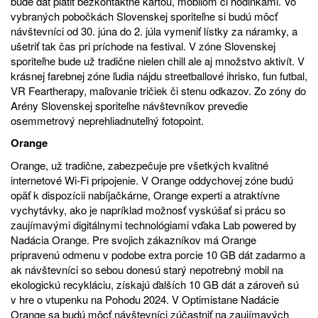
bude dať platiť bezkontaktne kartou, mobilom či hodinkami. Vo
vybraných pobočkách Slovenskej sporiteľne si budú môcť
návštevníci od 30. júna do 2. júla vymeniť lístky za náramky, a
ušetriť tak čas pri príchode na festival. V zóne Slovenskej
sporiteľne bude už tradične nielen chill ale aj množstvo aktivít. V
krásnej farebnej zóne ľudia nájdu streetballové ihrisko, fun futbal,
VR Feartherapy, maľovanie tričiek či stenu odkazov. Zo zóny do
Arény Slovenskej sporiteľne návštevníkov prevedie
osemmetrový neprehliadnuteľný fotopoint.
Orange
Orange, už tradične, zabezpečuje pre všetkých kvalitné
internetové Wi-Fi pripojenie. V Orange oddychovej zóne budú
opäť k dispozícii nabíjačkárne, Orange experti a atraktívne
vychytávky, ako je napríklad možnosť vyskúšať si prácu so
zaujímavými digitálnymi technológiami vďaka Lab powered by
Nadácia Orange. Pre svojich zákazníkov má Orange
pripravenú odmenu v podobe extra porcie 10 GB dát zadarmo a
ak návštevníci so sebou donesú starý nepotrebný mobil na
ekologickú recykláciu, získajú ďalších 10 GB dát a zároveň sú
v hre o vtupenku na Pohodu 2024. V Optimistane Nadácie
Orange sa budú môcť návštevníci zúčastniť na zaujímavých