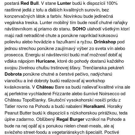
postará
Red Bull
. V stane
Lunter
budú k dispozícii 100%
rastlinné jedlá z tofu a ďalších kvalitných surovín, bez
konzervačných látok a farbív. Novinkou bude jedinečná
vegánska treska. Lunter mobilný tím bude nosiť chutné raňajky
návštevníkom aj priamo do stanu.
SOHO
ulahodí všetkým ktorí
majú radi netradičné chute a ponúkne napríklad kokosovú
polievku alebo hovädzie s fazuľkami a ryžou.
Drinkshop
pod
jednou strechou ponúkne zaujímavý výber zo sveta vín alebo
prosecca. Energiu si návštevníci budú mať možnosť dobiť aj
vďaka nápojom
Huricane
, ktoré do pohody dostanú každého
svojou živelnou chuťou trstinovej šťavy. Trenčianska pekáreň
Dobrota
ponúkne chutné a čerstvé pečivo, nadýchanú
vianočku a iné dobroty budú realizovať aj workshop
kváskovania. V
Château
Bare sa budú nalievať kvalitné vína ale
aj perfektne vychladené Frizzante alebo šumivé Noirsecco od
Château Topoľčianky. Skutoční vysokohorskí nosiči prídu z
Tatier rovno na Pohodu a budú nabalení
Horalkami
. Horalky
Peanut Butter budú k dispozícii s nízkohorskou prirážkou, teda
úplne zadarmo. Obľúbený
Regal Burger
vznikol na Pohode a
bude na nej opäť aj s ponukou nielen cheat-meals, ale aj
sviežeho street-foodu a vegetariánskych špecialít. Poctivé