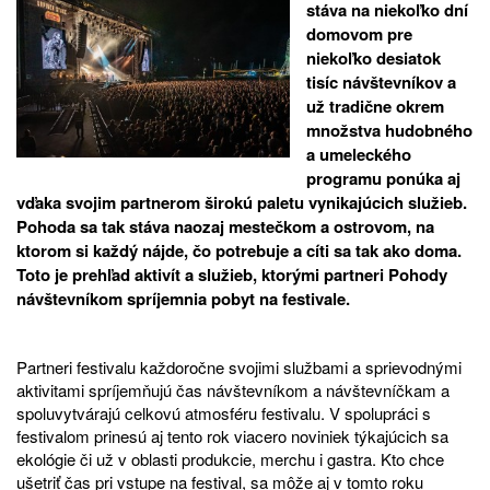
stáva na niekoľko dní
domovom pre
niekoľko desiatok
tisíc návštevníkov a
už tradične okrem
množstva hudobného
a umeleckého
programu ponúka aj
vďaka svojim partnerom širokú paletu vynikajúcich služieb.
Pohoda sa tak stáva naozaj mestečkom a ostrovom, na
ktorom si každý nájde, čo potrebuje a cíti sa tak ako doma.
Toto je prehľad aktivít a služieb, ktorými partneri Pohody
návštevníkom spríjemnia pobyt na festivale.
Partneri festivalu každoročne svojimi službami a sprievodnými
aktivitami spríjemňujú čas návštevníkom a návštevníčkam a
spoluvytvárajú celkovú atmosféru festivalu. V spolupráci s
festivalom prinesú aj tento rok viacero noviniek týkajúcich sa
ekológie či už v oblasti produkcie, merchu i gastra. Kto chce
ušetriť čas pri vstupe na festival, sa môže aj v tomto roku