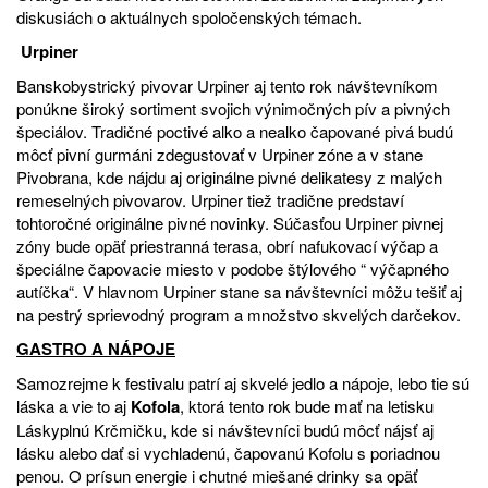
diskusiách o aktuálnych spoločenských témach.
Urpiner
Banskobystrický pivovar Urpiner aj tento rok návštevníkom
ponúkne široký sortiment svojich výnimočných pív a pivných
špeciálov. Tradičné poctivé alko a nealko čapované pivá budú
môcť pivní gurmáni zdegustovať v Urpiner zóne a v stane
Pivobrana, kde nájdu aj originálne pivné delikatesy z malých
remeselných pivovarov. Urpiner tiež tradične predstaví
tohtoročné originálne pivné novinky. Súčasťou Urpiner pivnej
zóny bude opäť priestranná terasa, obrí nafukovací výčap a
špeciálne čapovacie miesto v podobe štýlového “ výčapného
autíčka“. V hlavnom Urpiner stane sa návštevníci môžu tešiť aj
na pestrý sprievodný program a množstvo skvelých darčekov.
GASTRO A NÁPOJE
Samozrejme k festivalu patrí aj skvelé jedlo a nápoje, lebo tie sú
láska a vie to aj
Kofola
, ktorá tento rok bude mať na letisku
Láskyplnú Krčmičku, kde si návštevníci budú môcť nájsť aj
lásku alebo dať si vychladenú, čapovanú Kofolu s poriadnou
penou. O prísun energie i chutné miešané drinky sa opäť