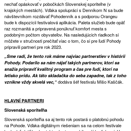
nechať opáskovať v pobočkách Slovenskej sporiteľne (v
krajských mestách). Vďaka spolupráci s Denníkom N sa bude
návštevníkom rozdávať Pohodenník a s podporou Orangeu
bude k dispozícii festivalová aplikácia. Paleta služieb bude opäť
raz rozmanitá a pripravená ponúknuť komfort mesta s
podobným počtom obyvateľov. Na nasledujúcich riadkoch si
môžete v stručnosti prečítať viac o tom, čo si pre ľudí Pohody
pripravili partneri pre rok 2023.
„Sme radi, že tento rok máme najviac partnerstiev v histórii
Pohody. Podarilo sa nám nájsť takých partnerov, ktorí sa
snažia pripraviť kvalitný program a čas pre ľudí, ktorí na
letisko prídu. Ak táto skladačka do seba zapadne, tak z toho
vznikne vždy skvelá vec,“
dodáva šéf festivalu Mišo Kaščák.
HLAVNÍ PARTNERI
Slovenská sporiteľňa
Slovenská sporiteľňa sa aj tento rok postará o platobnú pohodu
na Pohode. Vďaka digitálnym riešeniam sa na celom festivale