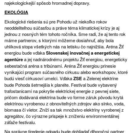
najekologickejší spôsob hromadnej dopravy.
EKOLÓGIA
Ekologické riešenia sú pre Pohodu už niekoľko rokov
neoddeliteľnou súčasťou a práve téma klimatickej krízy je aj
jednou z nosných tém tohoto ročníka. Sme radi, že aj tento rok
máme partnerov, s ktorými môžeme dosiahnuť, aby bola
uhlíková stopa všetkých nás na letisku čo najnižšia. Aréna Žiť
energiou bude vďaka
Slovenskej inovačnej a energetickej
agentúre
a jej nadnárodnému projektu Žiť energiou, energeticky
sebestačná aréna s tribúnami. Aréna Žiť energiou prinesie
vynikajúci program súčasného cirkusu alebo workshopov, ktoré
budú viesť cirkusoví umelci. Vďaka
ZSE
a Zelenej elektrine
bude Pohoda šetrnejšia k planéte. Festival bude vybavený
trafostanicami na pokrytie elektrickej energie z pevnej siete,
pričom dodávaná elektrina bude vo forme záruk pôvodu krytá
elektrinou vyrobenou z obnoviteľných zdrojov ako slnko, voda,
biomasa či vietor. Zníži sa tak množstvo elektriny vyrobenej z
agregátov, čo výrazne prispeje k zníženiu environmentálnej
záťaže festivalu.
Na správne tiredenie odpadu bude dohliadať dlhoročný partner