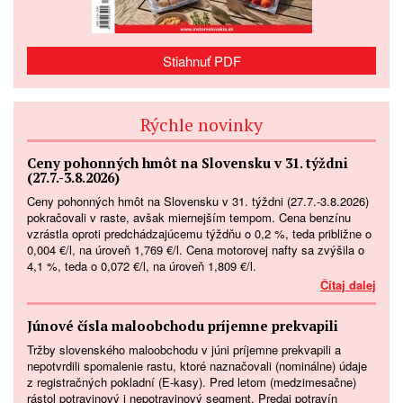
Stiahnuť PDF
Rýchle novinky
Ceny pohonných hmôt na Slovensku v 31. týždni
(27.7.-3.8.2026)
Ceny pohonných hmôt na Slovensku v 31. týždni (27.7.-3.8.2026)
pokračovali v raste, avšak miernejším tempom. Cena benzínu
vzrástla oproti predchádzajúcemu týždňu o 0,2 %, teda približne o
0,004 €/l, na úroveň 1,769 €/l. Cena motorovej nafty sa zvýšila o
4,1 %, teda o 0,072 €/l, na úroveň 1,809 €/l.
Čítaj dalej
Júnové čísla maloobchodu príjemne prekvapili
Tržby slovenského maloobchodu v júni príjemne prekvapili a
nepotvrdili spomalenie rastu, ktoré naznačovali (nominálne) údaje
z registračných pokladní (E-kasy). Pred letom (medzimesačne)
rástol potravinový i nepotravinový segment. Predaj potravín