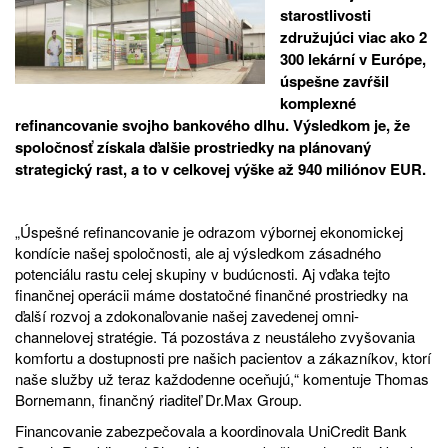
starostlivosti
združujúci viac ako 2
300 lekární v Európe,
úspešne zavŕšil
komplexné
refinancovanie svojho bankového dlhu. Výsledkom je, že
spoločnosť získala ďalšie prostriedky na plánovaný
strategický rast, a to v celkovej výške až 940 miliónov EUR.
„Úspešné refinancovanie je odrazom výbornej ekonomickej
kondície našej spoločnosti, ale aj výsledkom zásadného
potenciálu rastu celej skupiny v budúcnosti. Aj vďaka tejto
finančnej operácii máme dostatočné finančné prostriedky na
ďalší rozvoj a zdokonaľovanie našej zavedenej omni-
channelovej stratégie. Tá pozostáva z neustáleho zvyšovania
komfortu a dostupnosti pre našich pacientov a zákazníkov, ktorí
naše služby už teraz každodenne oceňujú,“ komentuje Thomas
Bornemann, finančný riaditeľ Dr.Max Group.
Financovanie zabezpečovala a koordinovala UniCredit Bank