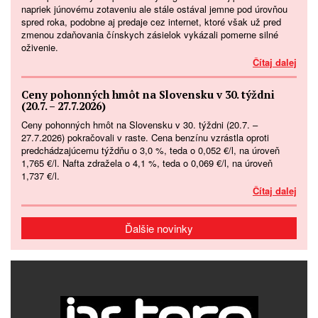
napriek júnovému zotaveniu ale stále ostával jemne pod úrovňou
spred roka, podobne aj predaje cez internet, ktoré však už pred
zmenou zdaňovania čínskych zásielok vykázali pomerne silné
oživenie.
Čítaj dalej
Ceny pohonných hmôt na Slovensku v 30. týždni
(20.7. – 27.7.2026)
Ceny pohonných hmôt na Slovensku v 30. týždni (20.7. –
27.7.2026) pokračovali v raste. Cena benzínu vzrástla oproti
predchádzajúcemu týždňu o 3,0 %, teda o 0,052 €/l, na úroveň
1,765 €/l. Nafta zdražela o 4,1 %, teda o 0,069 €/l, na úroveň
1,737 €/l.
Čítaj dalej
Ďalšie novinky