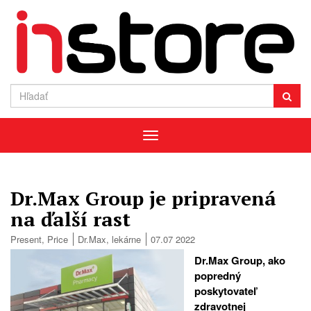
Menu
Dr.Max Group je pripravená
na ďalší rast
Present
,
Price
Dr.Max
,
lekárne
07.07 2022
Dr.Max Group, ako
popredný
poskytovateľ
zdravotnej