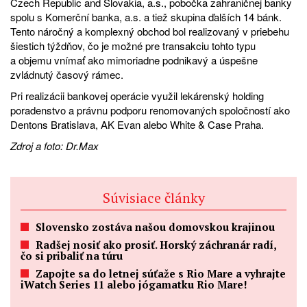
Czech Republic and Slovakia, a.s., pobočka zahraničnej banky
spolu s Komerční banka, a.s. a tiež skupina ďalších 14 bánk.
Tento náročný a komplexný obchod bol realizovaný v priebehu
šiestich týždňov, čo je možné pre transakciu tohto typu
a objemu vnímať ako mimoriadne podnikavý a úspešne
zvládnutý časový rámec.
Pri realizácii bankovej operácie využil lekárenský holding
poradenstvo a právnu podporu renomovaných spoločností ako
Dentons Bratislava, AK Evan alebo White & Case Praha.
Zdroj a foto: Dr.Max
Súvisiace články
Slovensko zostáva našou domovskou krajinou
Radšej nosiť ako prosiť. Horský záchranár radí,
čo si pribaliť na túru
Zapojte sa do letnej súťaže s Rio Mare a vyhrajte
iWatch Series 11 alebo jógamatku Rio Mare!