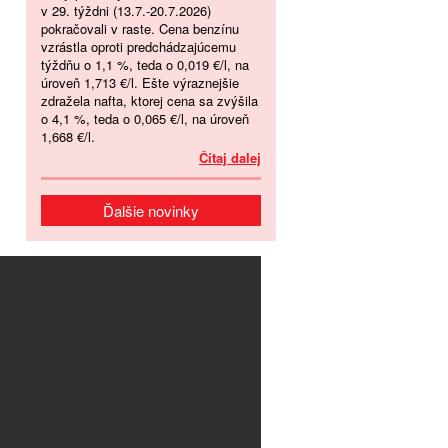
v 29. týždni (13.7.-20.7.2026)
pokračovali v raste. Cena benzínu
vzrástla oproti predchádzajúcemu
týždňu o 1,1 %, teda o 0,019 €/l, na
úroveň 1,713 €/l. Ešte výraznejšie
zdražela nafta, ktorej cena sa zvýšila
o 4,1 %, teda o 0,065 €/l, na úroveň
1,668 €/l.
Čítaj dalej
Ďalšie novinky