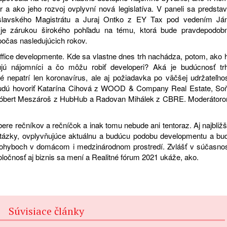
r a ako jeho rozvoj ovplyvní nová legislatíva. V paneli sa predstav
slavského Magistrátu a Juraj Ontko z EY Tax pod vedením Já
je zárukou širokého pohľadu na tému, ktorá bude pravdepodob
očas nasledujúcich rokov.
ffice developmente. Kde sa vlastne dnes trh nachádza, potom, ako 
jú nájomníci a čo môžu robiť developeri? Aká je budúcnosť tr
nepatrí len koronavírus, ale aj požiadavka po väčšej udržateľnos
 budú hovoriť Katarína Cihová z WOOD & Company Real Estate, So
óbert Meszároš z HubHub a Radovan Mihálek z CBRE. Moderátor
ere rečníkov a rečníčok a inak tomu nebude ani tentoraz. Aj najbližš
otázky, ovplyvňujúce aktuálnu a budúcu podobu developmentu a bu
pohyboch v domácom i medzinárodnom prostredí. Zvlášť v súčasnos
spoločnosť aj biznis sa mení a Realitné fórum 2021 ukáže, ako.
Súvisiace články