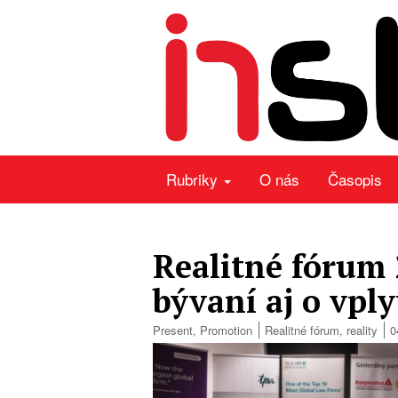
Rubriky
O nás
Časopis
Realitné fórum
bývaní aj o vpl
Present
,
Promotion
Realitné fórum
,
reality
0