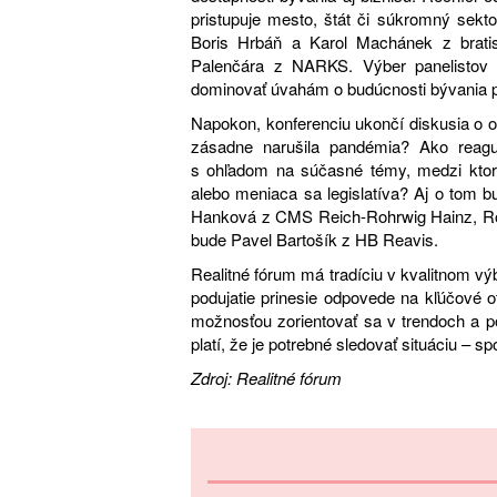
pristupuje mesto, štát či súkromný sekto
Boris Hrbáň a Karol Machánek z brati
Palenčára z NARKS. Výber panelistov 
dominovať úvahám o budúcnosti bývania p
Napokon, konferenciu ukončí diskusia o o
zásadne narušila pandémia? Ako reagu
s ohľadom na súčasné témy, medzi ktoré 
alebo meniaca sa legislatíva? Aj o tom
Hanková z CMS Reich-Rohrwig Hainz, R
bude Pavel Bartošík z HB Reavis.
Realitné fórum má tradíciu v kvalitnom výb
podujatie prinesie odpovede na kľúčové 
možnosťou zorientovať sa v trendoch a 
platí, že je potrebné sledovať situáciu – 
Zdroj:
Realitné fórum