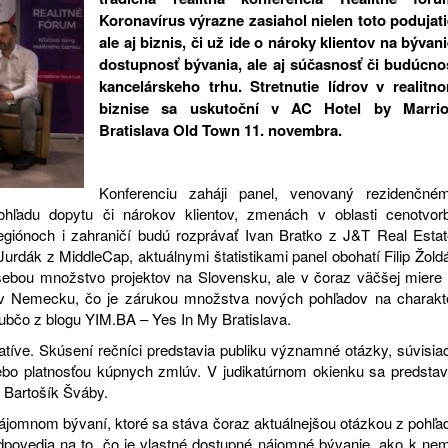
Koronavírus výrazne zasiahol nielen toto podujati
ale aj biznis, či už ide o nároky klientov na bývani
dostupnosť bývania, ale aj súčasnosť či budúcno
kancelárskeho trhu. Stretnutie lídrov v realitn
biznise sa uskutoční v AC Hotel by Marrio
Bratislava Old Town 11. novembra.
Konferenciu zaháji panel, venovaný rezidenčné
pohľadu dopytu či nárokov klientov, zmenách v oblasti cenotvor
regiónoch i zahraničí budú rozprávať Ivan Bratko z J&T Real Estat
urdák z MiddleCap, aktuálnymi štatistikami panel obohatí Filip Žold
sebou množstvo projektov na Slovensku, ale v čoraz väčšej miere 
 či v Nemecku, čo je zárukou množstva nových pohľadov na charakt
ubčo z blogu YIM.BA – Yes In My Bratislava.
latíve. Skúsení rečníci predstavia publiku významné otázky, súvisia
bo platnosťou kúpnych zmlúv. V judikatúrnom okienku sa predstav
z Bartošík Šváby.
nájomnom bývaní, ktoré sa stáva čoraz aktuálnejšou otázkou z pohľa
odpovedia na to, čo je vlastné dostupné nájomné bývanie, ako k ne