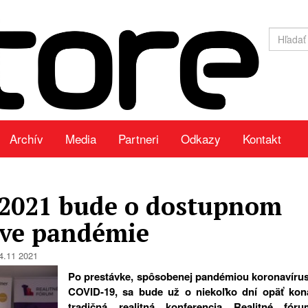
Archív
Media
Partneri
Odkazy
Kontakt
 2021 bude o dostupnom
yve pandémie
4.11 2021
Po prestávke, spôsobenej pandémiou koronavíru
COVID-19, sa bude už o niekoľko dní opäť kon
tradičná realitná konferencia
Realitné fóru