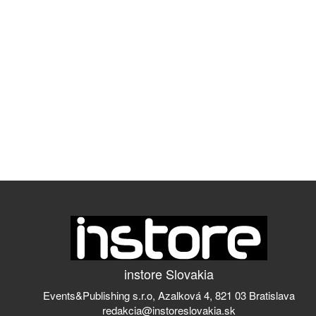
instore Slovakia
Events&Publishing s.r.o, Azalková 4, 821 03 Bratislava
redakcia@instoreslovakia.sk