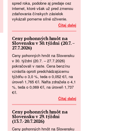
spred roka, podobne aj predaje cez
internet, ktoré však už pred zmenou
zdaňovania čínskych zásielok
vykázali pomerne silné oživenie.
Čítaj dalej
Ceny pohonných hmôt na
Slovensku v 30. týždni (20.7. –
27.7.2026)
Ceny pohonných hmôt na Slovensku
v 30. týždni (20.7. – 27.7.2026)
pokračovali v raste. Cena benzínu
vzrástla oproti predchádzajúcemu
týždňu o 3,0 %, teda o 0,052 €/l, na
úroveň 1,765 €/l. Nafta zdražela o 4,1
%, teda o 0,069 €/l, na úroveň 1,737
€/l.
Čítaj dalej
Ceny pohonných hmôt na
Slovensku v 29. týždni
(13.7.-20.7.2026)
Ceny pohonných hmôt na Slovensku