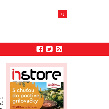
su
ať
m
.