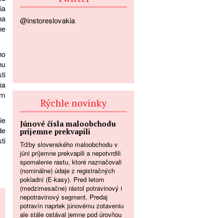
ia
na
@instoreslovakia
ne
ho
hu
ti
ňa
om
Rýchle novinky
ie
Júnové čísla maloobchodu
de
príjemne prekvapili
ti
Tržby slovenského maloobchodu v
júni príjemne prekvapili a nepotvrdili
spomalenie rastu, ktoré naznačovali
(nominálne) údaje z registračných
pokladní (E-kasy). Pred letom
(medzimesačne) rástol potravinový i
nepotravinový segment. Predaj
potravín napriek júnovému zotaveniu
ale stále ostával jemne pod úrovňou