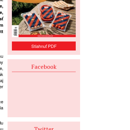
e,
e,
sť
om
tt
Stiahnuť PDF
mu
by
Facebook
e,
ák
aj
er
ce
ia
du
Twitter
mu