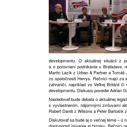
developmentu. O aktuálnej situácii z 
a o porovnaní podnikania v Bratislave, 
Martin Lazík z Urban & Partner a Tomáš J
zo spoločnosti Herrys. Rečníci majú za 
zahraničí, napríklad vo Veľkej Británii
developmentu. Diskusiu povedie Adrian G
Nasledovať bude debata o aktuálnej legis
s vyvlastnením, nájomnými zmluvami ale
Robert Daniš z Wilsons a Peter Bartošík 
Diskutovať sa bude aj o večnej téme – o 
dostupnosti bývania aj biznisu. Rečníci 