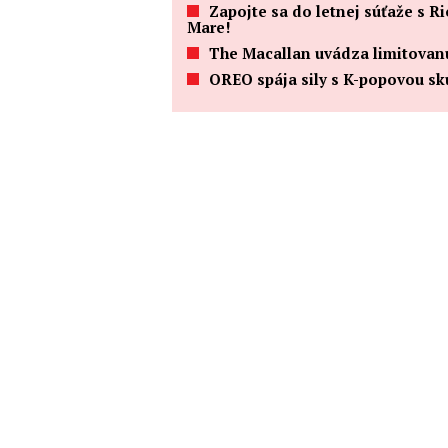
Zapojte sa do letnej súťaže s R
Mare!
The Macallan uvádza limitovanú
OREO spája sily s K-popovou s