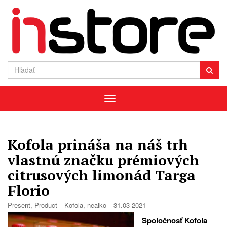
Menu
Kofola prináša na náš trh
vlastnú značku prémiových
citrusových limonád Targa
Florio
Present
,
Product
Kofola
,
nealko
31.03 2021
Spoločnosť Kofola