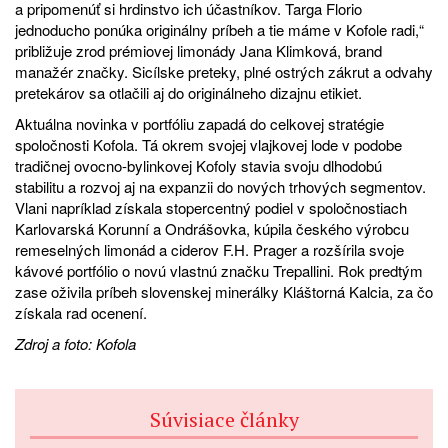
a pripomenúť si hrdinstvo ich účastníkov. Targa Florio
jednoducho ponúka originálny príbeh a tie máme v Kofole radi,“
približuje zrod prémiovej limonády Jana Klimková, brand
manažér značky. Sicílske preteky, plné ostrých zákrut a odvahy
pretekárov sa otlačili aj do originálneho dizajnu etikiet.
Aktuálna novinka v portfóliu zapadá do celkovej stratégie
spoločnosti Kofola. Tá okrem svojej vlajkovej lode v podobe
tradičnej ovocno-bylinkovej Kofoly stavia svoju dlhodobú
stabilitu a rozvoj aj na expanzii do nových trhových segmentov.
Vlani napríklad získala stopercentný podiel v spoločnostiach
Karlovarská Korunní a Ondrášovka, kúpila českého výrobcu
remeselných limonád a ciderov F.H. Prager a rozšírila svoje
kávové portfólio o novú vlastnú značku Trepallini. Rok predtým
zase oživila príbeh slovenskej minerálky Kláštorná Kalcia, za čo
získala rad ocenení.
Zdroj a foto: Kofola
Súvisiace články