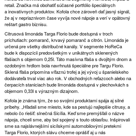
retail. Značka má obohatiť súčasné portfólio špeciálnych
a inovatívnych produktov. Kofola chce zároveň dať jasný signál,
že aj v nepriaznivom čase vyvíja nové nápoje a verí v opätovný
reštart gastro biznisu.
Citrusová limonáda Targa Florio bude dostupná v troch
príchutiach: pomaranč, krvavý pomaranč a citrón. Limonáda je
určená pre všetky distribučné kanály. V segmente HoReCa
bude k dispozícii predovšetkým v unikátnych sklenených
fľašiach s objemom 0,25l. Táto masívna fľaša s dvojitým dnom a
ozdobným hrdlom bola navrhnutá špeciálne pre Targu Florio.
Sklená fľaša pripomína víťaznú trofej a jej vývoj u španielskeho
dodávateľa trval viac ako rok. V obchodných reťazcoch alebo na
čerpacích staniciach bude limonáda dostupná v plechovkách s
objemom 0,33l s výrazným dizajnom.
Kofola je známa tým, že so svojimi produktami spája aj silné
príbehy. „Hľadali sme miesto, kde sa pestujú najlepšie citrusy, a
nebolo čo riešiť: slnečná Sicília. Keď sme premýšľali o názve
nápoja, chceli sme, aby bol spojený s touto oblasťou. Inšpirovali
sme sa najslávnejšími sicílskymi automobilovými pretekmi
Targa Florio, ktorých slávu chceme oprášiť aj u nás