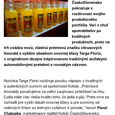
ČeskoSlovensko
pokračuje v
rozširovaní svojho
produktového
portfólia. Verí v chuť
spotrebiteľov po
kvalitných
produktoch, preto na
trh uvádza novú, vlastnú prémiovú značku citrusových
limonád s vyšším obsahom ovocnej šťavy Targa Florio,
v originálnom dizajne inšpirovanom tradičnými sicílskymi
automobilovými pretekmi s rovnakým názvom.
Novinka Targa Florio rozširuje ponuku nápojov z kvalitných
a autentických surovín od spoločnosti Kofola. „Prémiové
limonády považujeme za veľmi zaujímavú príležitosť na trhu.
Ľudia stále viac riešia kvalitu toho, čo jedia a pijú. Preto sme sa
rozhodli pre vyšší obsah ovocnej šťavy a pre suroviny od
rodinných firiem so šetrným vzťahom k prírode,“ hovorí
Pavol
Chalupka
, marketingový riaditeľ Kofoly ČeskoSlovensko.