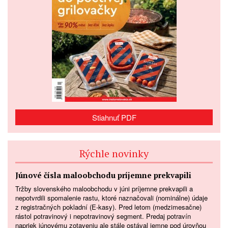
Stiahnuť PDF
Rýchle novinky
Júnové čísla maloobchodu príjemne prekvapili
Tržby slovenského maloobchodu v júni príjemne prekvapili a
nepotvrdili spomalenie rastu, ktoré naznačovali (nominálne) údaje
z registračných pokladní (E-kasy). Pred letom (medzimesačne)
rástol potravinový i nepotravinový segment. Predaj potravín
napriek júnovému zotaveniu ale stále ostával jemne pod úrovňou