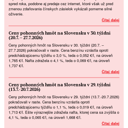
spred roka, podobne aj predaje cez internet, ktoré však už pred
zmenou zdaňovania čínskych zásielok vykázali pomerne silné
oživenie.
Čítaj dalej
Ceny pohonných hmôt na Slovensku v 30. týždni
(20.7. – 27.7.2026)
Ceny pohonných hmôt na Slovensku v 30. týždni (20.7. –
27.7.2026) pokračovali v raste. Cena benzínu vzrástla oproti
predchádzajúcemu týždňu o 3,0 %, teda o 0,052 €/l, na úroveň
1,765 €/l. Nafta zdražela o 4,1 %, teda o 0,069 €/l, na úroveň
1,737 €/l.
Čítaj dalej
Ceny pohonných hmôt na Slovensku v 29. týždni
(13.7.-20.7.2026)
Ceny pohonných hmôt na Slovensku v 29. týždni (13.7.-20.7.2026)
pokračovali v raste. Cena benzínu vzrástla oproti
predchádzajúcemu týždňu o 1,1 %, teda o 0,019 €/l, na úroveň
1,713 €/l. Ešte výraznejšie zdražela nafta, ktorej cena sa zvýšila o
4,1 %, teda o 0,065 €/l, na úroveň 1,668 €/l.
Čítaj dalej