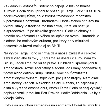
Základnou vlastnosťou sýteného nápoja je hlavne kvalita
surovín. Podľa druhu príchute obsahuje Targa Florio 10 až 13 %
podiel ovocnej šťavy, čo je zhruba trojnásobné množstvo
v porovnaní s bežnými limonádami. Dodávateľom citrusov na
výrobu šťavy je tradičná rodinná firma, ktorá ich pestuje
a spracováva už po niekoľko generácií. Sicílske citrusy sú
navyše považované za vôbec najlepšie na svete. Limonáda je
sladená iba trstinovým cukrom, pre ktorý sa v minulosti
pestovala cukrová trstina aj na Sicílii.
Na vývoji Targa Florio si firma dala naozaj záležať a celkovo
zabral viac ako tri roky. „Keď sme sa dostali k surovinám zo
Sicílie, vedeli sme, že sú tie pravé. Pri hľadaní správnej chuti
sme testovali rôzne alternatívy sladenia, do úvahy prichádzal aj
figový alebo datľový sirup. Skúšali sme chuť ozvláštniť
aromatickými bylinami, typickými pre južné krajiny. Namiešali
sme stovky vzoriek. Nakoniec sa ale ukázalo, že najlepšia je
čistá a výrazná ovocná chuť, ktorou Targa Florio naozaj vyniká,“
popisuje vznik produktu Petr Pravda, riaditeľ oddelenia kvality a
vývoja Kofoly.
Kofola sa novinkou zameriava na segmenty HoReCa, impulz a