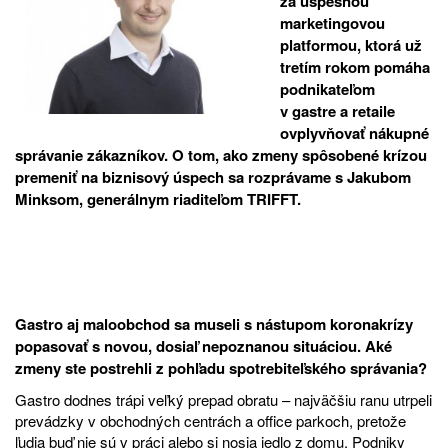
za úspešnou
marketingovou
platformou, ktorá už
tretím rokom pomáha
podnikateľom
v gastre a retaile
ovplyvňovať nákupné
správanie zákazníkov. O tom, ako zmeny spôsobené krízou
premeniť na biznisový úspech sa rozprávame s Jakubom
Minksom, generálnym riaditeľom TRIFFT.
Gastro aj maloobchod sa museli s nástupom koronakrízy
popasovať s novou, dosiaľ nepoznanou situáciou. Aké
zmeny ste postrehli z pohľadu spotrebiteľského správania?
Gastro dodnes trápi veľký prepad obratu – najväčšiu ranu utrpeli
prevádzky v obchodných centrách a office parkoch, pretože
ľudia buď nie sú v práci alebo si nosia jedlo z domu. Podniky