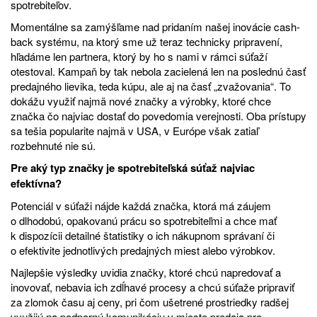
spotrebiteľov.
Momentálne sa zamýšľame nad pridaním našej inovácie cash-
back systému, na ktorý sme už teraz technicky pripravení,
hľadáme len partnera, ktorý by ho s nami v rámci súťaží
otestoval. Kampaň by tak nebola zacielená len na poslednú časť
predajného lievika, teda kúpu, ale aj na časť „zvažovania“. To
dokážu využiť najmä nové značky a výrobky, ktoré chce
značka čo najviac dostať do povedomia verejnosti. Oba prístupy
sa tešia popularite najmä v USA, v Európe však zatiaľ
rozbehnuté nie sú.
Pre aký typ značky je spotrebiteľská súťaž najviac
efektívna?
Potenciál v súťaži nájde každá značka, ktorá má záujem
o dlhodobú, opakovanú prácu so spotrebiteľmi a chce mať
k dispozícii detailné štatistiky o ich nákupnom správaní či
o efektivite jednotlivých predajných miest alebo výrobkov.
Najlepšie výsledky uvidia značky, ktoré chcú napredovať a
inovovať, nebavia ich zdĺhavé procesy a chcú súťaže pripraviť
za zlomok času aj ceny, pri čom ušetrené prostriedky radšej
využijú na podpornú komunikáciu v mieste predaja pre