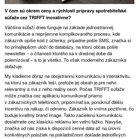
V čom sú okrem ceny a rýchlosti prípravy spotrebiteľské
súťaže cez TRIFFT inovatívne?
Väčšina súťaží dnes funguje na základe jednostrannej
komunikácie a nepríjemne komplikovaného procesu, kde
zákazník opíše kód z účtenky, prípadne pošle SMS, značka si
ho prinajlepšom uloží do databázy, na ktorú občas pošle
newsletter – o čítanosti ktorého sa v dnešnej dobe dá
polemizovať – a to je všetko. To však moderného zákazníka
obťažuje.
My kladieme dôraz na obojstrannú komunikáciu a interaktivitu,
na ktorú sa zákazník teší, pretože jej obsah je pre neho
relevantný a má z neho reálny osoh. Počas TRIFFT súťaže
môže značka cez aplikáciu komunikovať priamo
v zákazníckych telefónoch, pripomínať sa, ponúknuť ďalšiu
incentívu na nákup, či odmenu. Zákazník to vníma pozitívne, čo
buduje kvalitný brand image. Takto zacielenú komunikáciu
dosiahnete cez klasickú reklamu len veľmi ťažko. Navyše,
značka od nás získa k dispozícii cenné dáta až na úrovni
konkrétnych položiek na pokladničnom doklade jednotlivých