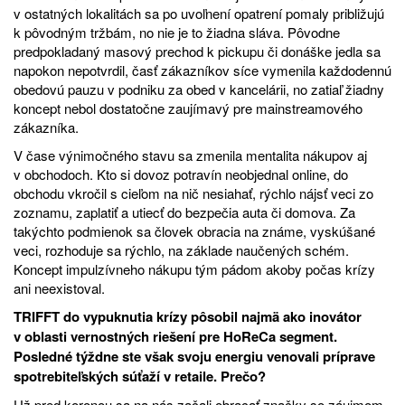
v ostatných lokalitách sa po uvoľnení opatrení pomaly približujú
k pôvodným tržbám, no nie je to žiadna sláva. Pôvodne
predpokladaný masový prechod k pickupu či donáške jedla sa
napokon nepotvrdil, časť zákazníkov síce vymenila každodennú
obedovú pauzu v podniku za obed v kancelárii, no zatiaľ žiadny
koncept nebol dostatočne zaujímavý pre mainstreamového
zákazníka.
V čase výnimočného stavu sa zmenila mentalita nákupov aj
v obchodoch. Kto si dovoz potravín neobjednal online, do
obchodu vkročil s cieľom na nič nesiahať, rýchlo nájsť veci zo
zoznamu, zaplatiť a utiecť do bezpečia auta či domova. Za
takýchto podmienok sa človek obracia na známe, vyskúšané
veci, rozhoduje sa rýchlo, na základe naučených schém.
Koncept impulzívneho nákupu tým pádom akoby počas krízy
ani neexistoval.
TRIFFT do vypuknutia krízy pôsobil najmä ako inovátor
v oblasti vernostných riešení pre HoReCa segment.
Posledné týždne ste však svoju energiu venovali príprave
spotrebiteľských súťaží v retaile. Prečo?
Už pred koronou sa na nás začali obracať značky so záujmom