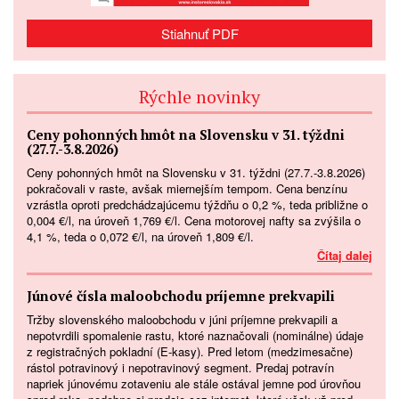
Stiahnuť PDF
Rýchle novinky
Ceny pohonných hmôt na Slovensku v 31. týždni
(27.7.-3.8.2026)
Ceny pohonných hmôt na Slovensku v 31. týždni (27.7.-3.8.2026)
pokračovali v raste, avšak miernejším tempom. Cena benzínu
vzrástla oproti predchádzajúcemu týždňu o 0,2 %, teda približne o
0,004 €/l, na úroveň 1,769 €/l. Cena motorovej nafty sa zvýšila o
4,1 %, teda o 0,072 €/l, na úroveň 1,809 €/l.
Čítaj dalej
Júnové čísla maloobchodu príjemne prekvapili
Tržby slovenského maloobchodu v júni príjemne prekvapili a
nepotvrdili spomalenie rastu, ktoré naznačovali (nominálne) údaje
z registračných pokladní (E-kasy). Pred letom (medzimesačne)
rástol potravinový i nepotravinový segment. Predaj potravín
napriek júnovému zotaveniu ale stále ostával jemne pod úrovňou