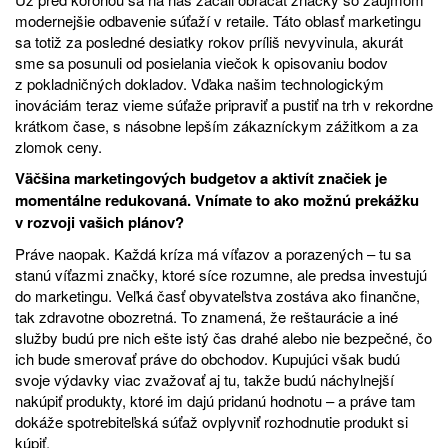
modernejšie odbavenie súťaží v retaile. Táto oblasť marketingu
sa totiž za posledné desiatky rokov príliš nevyvinula, akurát
sme sa posunuli od posielania viečok k opisovaniu bodov
z pokladničných dokladov. Vďaka našim technologickým
inováciám teraz vieme súťaže pripraviť a pustiť na trh v rekordne
krátkom čase, s násobne lepším zákazníckym zážitkom a za
zlomok ceny.
Väčšina marketingových budgetov a aktivít značiek je
momentálne redukovaná. Vnímate to ako možnú prekážku
v rozvoji vašich plánov?
Práve naopak. Každá kríza má víťazov a porazených – tu sa
stanú víťazmi značky, ktoré síce rozumne, ale predsa investujú
do marketingu. Veľká časť obyvateľstva zostáva ako finančne,
tak zdravotne obozretná. To znamená, že reštaurácie a iné
služby budú pre nich ešte istý čas drahé alebo nie bezpečné, čo
ich bude smerovať práve do obchodov. Kupujúci však budú
svoje výdavky viac zvažovať aj tu, takže budú náchylnejší
nakúpiť produkty, ktoré im dajú pridanú hodnotu – a práve tam
dokáže spotrebiteľská súťaž ovplyvniť rozhodnutie produkt si
kúpiť.