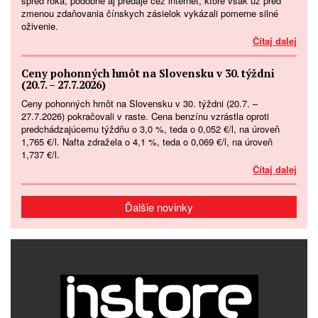
spred roka, podobne aj predaje cez internet, ktoré však už pred
zmenou zdaňovania čínskych zásielok vykázali pomerne silné
oživenie.
Čítaj dalej
Ceny pohonných hmôt na Slovensku v 30. týždni
(20.7. – 27.7.2026)
Ceny pohonných hmôt na Slovensku v 30. týždni (20.7. –
27.7.2026) pokračovali v raste. Cena benzínu vzrástla oproti
predchádzajúcemu týždňu o 3,0 %, teda o 0,052 €/l, na úroveň
1,765 €/l. Nafta zdražela o 4,1 %, teda o 0,069 €/l, na úroveň
1,737 €/l.
Čítaj dalej
Ďalšie novinky