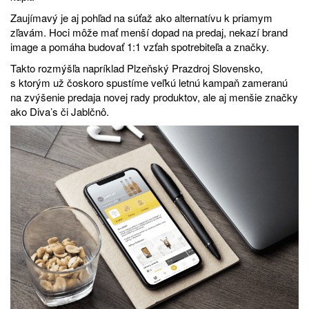
Zaujímavý je aj pohľad na súťaž ako alternatívu k priamym
zľavám. Hoci môže mať menší dopad na predaj, nekazí brand
image a pomáha budovať 1:1 vzťah spotrebiteľa a značky.
Takto rozmýšľa napríklad Plzeňský Prazdroj Slovensko,
s ktorým už čoskoro spustíme veľkú letnú kampaň zameranú
na zvýšenie predaja novej rady produktov, ale aj menšie značky
ako Diva’s či Jablčnô.