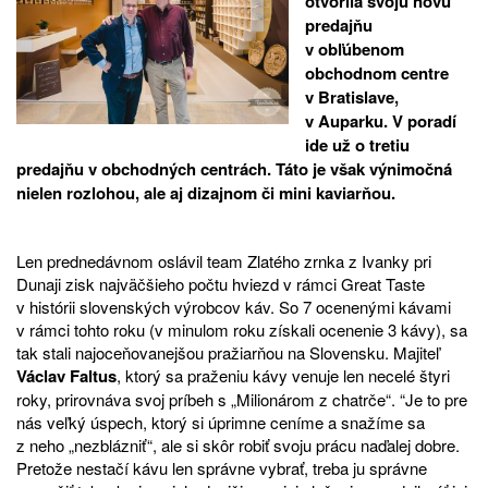
otvorila svoju novú
predajňu
v obľúbenom
obchodnom centre
v Bratislave,
v Auparku. V poradí
ide už o tretiu
predajňu v obchodných centrách. Táto je však výnimočná
nielen rozlohou, ale aj dizajnom či mini kaviarňou.
Len prednedávnom oslávil team
Zlatého zrnka
z Ivanky pri
Dunaji zisk najväčšieho počtu hviezd v rámci Great Taste
v histórii slovenských výrobcov káv. So 7 ocenenými kávami
v rámci tohto roku (v minulom roku získali ocenenie 3 kávy), sa
tak stali najoceňovanejšou pražiarňou na Slovensku. Majiteľ
Václav Faltus
, ktorý sa praženiu kávy venuje len necelé štyri
roky, prirovnáva svoj príbeh s „Milionárom z chatrče“. “Je to pre
nás veľký úspech, ktorý si úprimne ceníme a snažíme sa
z neho „nezblázniť“, ale si skôr robiť svoju prácu naďalej dobre.
Pretože nestačí kávu len správne vybrať, treba ju správne