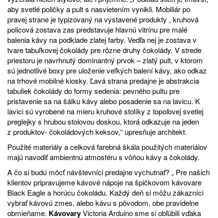
aby svetlé poličky a pult s nasvietením vynikli. Mobiliár po
pravej strane je typizovaný na vystavené produkty , kruhová
policová zostava zas predstavuje hlavnú vitrínu pre malé
balenia kávy na podklade zlatej farby. Vedľa nej je zostava v
tvare tabuľkovej čokolády pre rôzne druhy čokolády. V strede
priestoru je navrhnutý dominantný prvok – zlatý pult, v ktorom
sú jednotlivé boxy pre uloženie veľkých balení kávy, ako odkaz
na trhové mobilné kiosky. Ľavá strana predajne je abstrakcia
tabuliek čokolády do formy sedenia: pevného pultu pre
pristavenie sa na šálku kávy alebo posadenie sa na lavicu. K
lavici sú vyrobené na mieru kruhové stolíky z topoľovej svetlej
preglejky s hrubou stolovou doskou, ktorá odkazuje na jeden
z produktov- čokoládových keksov,“ upresňuje architekt.
Použité materiály a celková farebná škála použitých materiálov
majú navodiť ambientnú atmosféru s vôňou kávy a čokolády.
A čo si budú môcť návštevníci predajne vychutnať? „ Pre našich
klientov pripravujeme kávové nápoje na špičkovom kávovare
Black Eagle a horúcu čokoládu. Každý deň si môžu zákazníci
vybrať kávovú zmes, alebo kávu s pôvodom, obe pravidelne
obmieňame.
Kávovary
Victoria Arduino sme si obľúbili vďaka