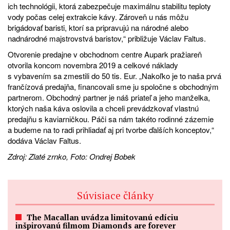
ich technológii, ktorá zabezpečuje maximálnu stabilitu teploty
vody počas celej extrakcie kávy. Zároveň u nás môžu
brigádovať baristi, ktorí sa pripravujú na národné alebo
nadnárodné majstrovstvá baristov,“ približuje Václav Faltus.
Otvorenie predajne v obchodnom centre Aupark pražiareň
otvorila koncom novembra 2019 a celkové náklady
s vybavením sa zmestili do 50 tis. Eur. „Nakoľko je to naša prvá
frančízová predajňa, financovali sme ju spoločne s obchodným
partnerom. Obchodný partner je náš priateľ a jeho manželka,
ktorých naša káva oslovila a chceli prevádzkovať vlastnú
predajňu s kaviarničkou. Páči sa nám takéto rodinné zázemie
a budeme na to radi prihliadať aj pri tvorbe ďalších konceptov,“
dodáva Václav Faltus.
Zdroj:
Zlaté zrnko
, Foto: Ondrej Bobek
Súvisiace články
The Macallan uvádza limitovanú edíciu
inšpirovanú filmom Diamonds are forever