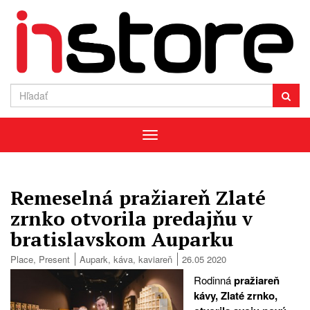
Menu
Remeselná pražiareň Zlaté
zrnko otvorila predajňu v
bratislavskom Auparku
Place
,
Present
Aupark
,
káva
,
kaviareň
26.05 2020
Rodinná
pražiareň
kávy, Zlaté zrnko,